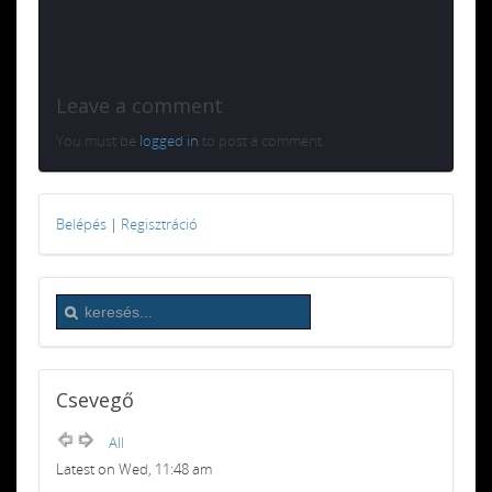
Leave a comment
You must be
logged in
to post a comment.
Belépés
|
Regisztráció
Csevegő
All
Latest on Wed, 11:48 am