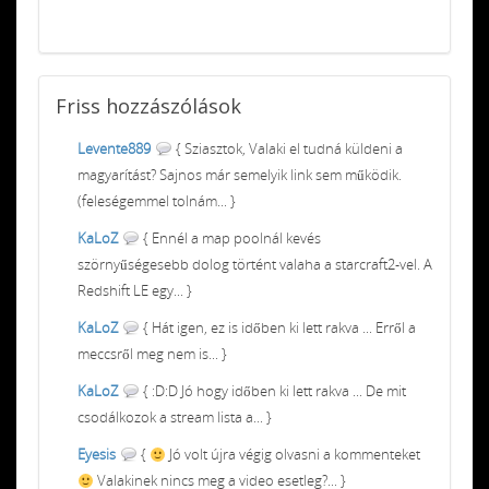
Friss
hozzászólások
Levente889
{ Sziasztok, Valaki el tudná küldeni a
magyarítást? Sajnos már semelyik link sem működik.
(feleségemmel tolnám... }
KaLoZ
{ Ennél a map poolnál kevés
szörnyűségesebb dolog történt valaha a starcraft2-vel. A
Redshift LE egy... }
KaLoZ
{ Hát igen, ez is időben ki lett rakva ... Erről a
meccsről meg nem is... }
KaLoZ
{ :D:D Jó hogy időben ki lett rakva ... De mit
csodálkozok a stream lista a... }
Eyesis
{
Jó volt újra végig olvasni a kommenteket
Valakinek nincs meg a video esetleg?... }