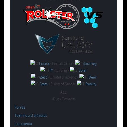
Losira
<Lerilak Crest>
Journey
TY
<Ulrena>
Solar
Zest
<Orbital Shipyard>
Dear
Stats
<Ruins of Seras>
Reality
Ász:
<Dusk Towers>
Forrás
Teamliquid előzetes
Liquipedia