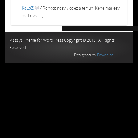
KaLoZ
{ Rohadt nagy vicc ez a terrun. Kéne már egy
nerf neki ... }
Chiptuning MMC Autochip
Chiptunin
Mazaya Theme for WordPress Copyright © 2013 , All Rights
Reserved
Designed by
Fawaniss