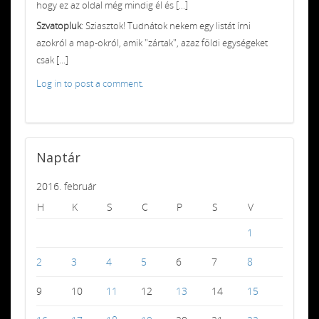
hogy ez az oldal még mindig él és [...]
Szvatopluk
: Sziasztok! Tudnátok nekem egy listát írni
azokról a map-okról, amik "zártak", azaz földi egységeket
csak [...]
Log in to post a comment.
Naptár
2016. február
H
K
S
C
P
S
V
1
2
3
4
5
6
7
8
9
10
11
12
13
14
15