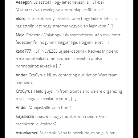
Aeaegon
: Sziasztok! Hogy lehet nevezni a HST-be?
@kaba777 van esetleg valami honlap erről? köszi!
alxird
: Sziasztok, annyit akarok tudni hogy láttam, lehet itt
regisztrálni azt hogy streamer vagyok, én leginkább [...]
Meja
: Sziasztok! Valahogy 1 év starcraftezés után csak most
fedeztem fel, hogy van magyar liga. Hogyan lehet [...]
kaba777
: HST: NEVEZÉS új játékosoknak. Kedves Mindenki!
a mappool váltás utáni szünetet követően utolsó
harmadához érkezik a [...]
Ander
: CroCyrus: Hi, try contacting our Nation Wars team
members.
CroCyrus
: Hello guys, im from croatia and we are organizing
a sc2 league simmilar to yours, [...]
Ander
: @hajaska86: /join hun-1
hajaska86
: sziasztok hogy tudok a hun csatornához
csatlakozni a játékban?
Astonkacser
: Sziasztok! Néha felnézek ide, mindig jó látni,