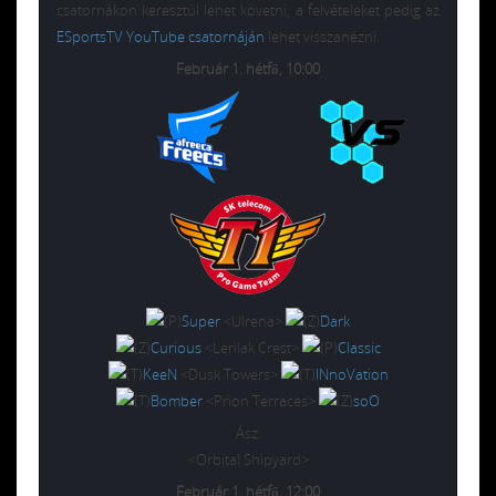
csatornákon keresztül lehet követni, a felvételeket pedig az
ESportsTV YouTube csatornáján
lehet visszanézni.
Február 1. hétfő, 10:00
Super
<Ulrena>
Dark
Curious
<Lerilak Crest>
Classic
KeeN
<Dusk Towers>
INnoVation
Bomber
<Prion Terraces>
soO
Ász:
<Orbital Shipyard>
Február 1. hétfő, 12:00