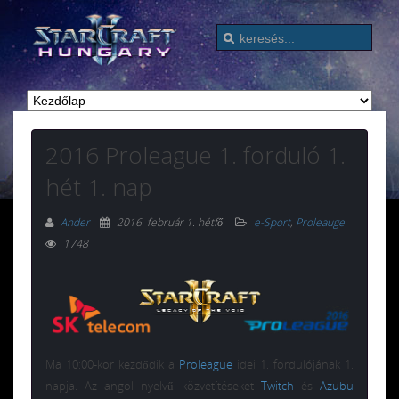
2016 Proleague 1. forduló 1.
hét 1. nap
Ander
2016. február 1. hétfő
.
e-Sport
,
Proleauge
1748
Ma 10:00-kor kezdődik a
Proleague
idei 1. fordulójának 1.
napja. Az angol nyelvű közvetítéseket
Twitch
és
Azubu