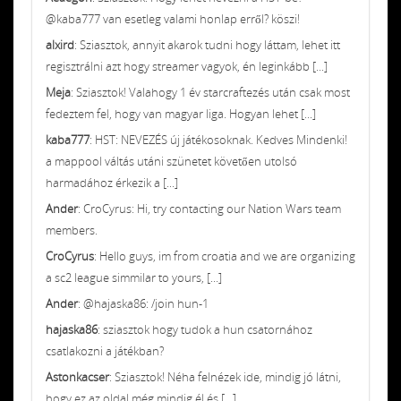
@kaba777 van esetleg valami honlap erről? köszi!
alxird
: Sziasztok, annyit akarok tudni hogy láttam, lehet itt
regisztrálni azt hogy streamer vagyok, én leginkább [...]
Meja
: Sziasztok! Valahogy 1 év starcraftezés után csak most
fedeztem fel, hogy van magyar liga. Hogyan lehet [...]
kaba777
: HST: NEVEZÉS új játékosoknak. Kedves Mindenki!
a mappool váltás utáni szünetet követően utolsó
harmadához érkezik a [...]
Ander
: CroCyrus: Hi, try contacting our Nation Wars team
members.
CroCyrus
: Hello guys, im from croatia and we are organizing
a sc2 league simmilar to yours, [...]
Ander
: @hajaska86: /join hun-1
hajaska86
: sziasztok hogy tudok a hun csatornához
csatlakozni a játékban?
Astonkacser
: Sziasztok! Néha felnézek ide, mindig jó látni,
hogy ez az oldal még mindig él és [...]