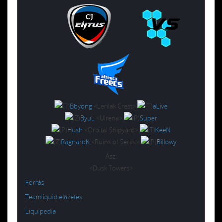
Bbyong
<Lerilak Crest>
aLive
ByuL
<Ulrena>
Super
Hush
<Orbital Shipyard>
KeeN
RagnaroK
<Ruins of Seras>
Billowy
Ász:
<Dusk Towers>
Forrás
Teamliquid előzetes
Liquipedia