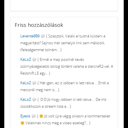
Friss
hozzászólások
Levente889
{ Sziasztok, Valaki el tudná küldeni a
magyarítást? Sajnos már semelyik link sem működik.
(feleségemmel tolnám... }
KaLoZ
{ Ennél a map poolnál kevés
szörnyűségesebb dolog történt valaha a starcraft2-vel. A
Redshift LE egy... }
KaLoZ
{ Hát igen, ez is időben ki lett rakva ... Erről a
meccsről meg nem is... }
KaLoZ
{ :D:D Jó hogy időben ki lett rakva ... De mit
csodálkozok a stream lista a... }
Eyesis
{
Jó volt újra végig olvasni a kommenteket
Valakinek nincs meg a video esetleg?... }