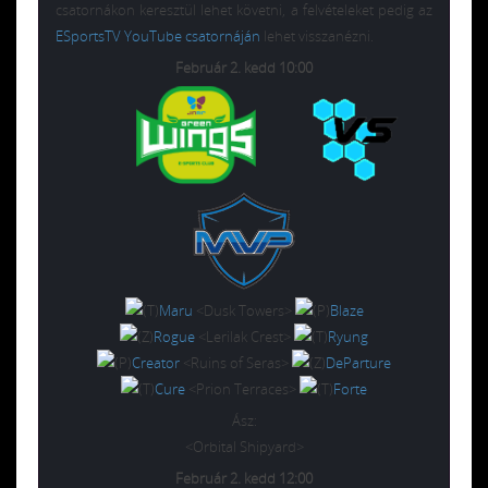
csatornákon keresztül lehet követni, a felvételeket pedig az
ESportsTV YouTube csatornáján
lehet visszanézni.
Február 2. kedd 10:00
Maru
<Dusk Towers>
Blaze
Rogue
<Lerilak Crest>
Ryung
Creator
<Ruins of Seras>
DeParture
Cure
<Prion Terraces>
Forte
Ász:
<Orbital Shipyard>
Február 2. kedd 12:00