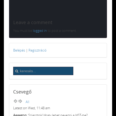
Leave a comment
You must be
logged in
to post a comment.
Belépés
|
Regisztráció
Csevegő
All
Latest on Wed, 11:48 am
Aeaegon
: Sziasztok! Hogy lehet nevezni a HST-be?