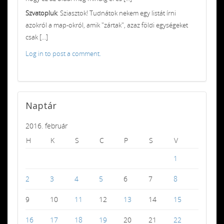
Szvatopluk
: Sziasztok! Tudnátok nekem egy listát írni
azokról a map-okról, amik "zártak", azaz földi egységeket
csak [...]
Log in to post a comment.
Naptár
2016. február
H
K
S
C
P
S
V
1
2
3
4
5
6
7
8
9
10
11
12
13
14
15
16
17
18
19
20
21
22