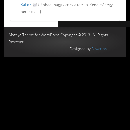
KaLoZ
{ Rohadt nagy vicc ez a terrun. Kéne már egy
nerf neki ... }
Chiptuning MMC Autochip
Chiptunin
Mazaya Theme for WordPress Copyright © 2013 , All Rights
Reserved
Designed by
Fawaniss