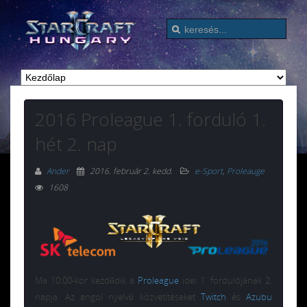
2016 Proleague 1. forduló 1.
hét 2. nap
Ander
2016. február 2. kedd
.
e-Sport
,
Proleauge
1608
Ma 10:00-kor kezdődik a
Proleague
idei 1. fordulójának 2.
napja. Az angol nyelvű közvetítéseket
Twitch
és
Azubu