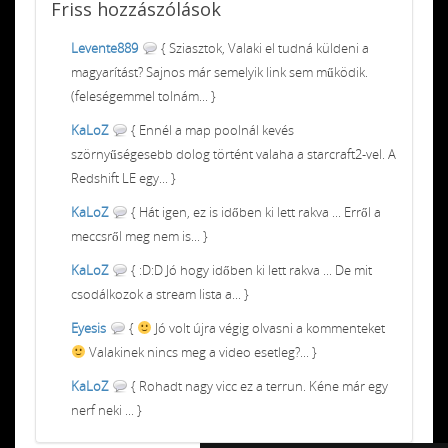
Friss
hozzászólások
Levente889
{ Sziasztok, Valaki el tudná küldeni a
magyarítást? Sajnos már semelyik link sem működik.
(feleségemmel tolnám... }
KaLoZ
{ Ennél a map poolnál kevés
szörnyűségesebb dolog történt valaha a starcraft2-vel. A
Redshift LE egy... }
KaLoZ
{ Hát igen, ez is időben ki lett rakva ... Erről a
meccsről meg nem is... }
KaLoZ
{ :D:D Jó hogy időben ki lett rakva ... De mit
csodálkozok a stream lista a... }
Eyesis
{
Jó volt újra végig olvasni a kommenteket
Valakinek nincs meg a video esetleg?... }
KaLoZ
{ Rohadt nagy vicc ez a terrun. Kéne már egy
nerf neki ... }