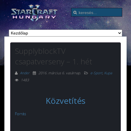
SupplyblockTV
csapatverseny – 1. hét
Ander
2016. március 6. vasárnap
.
e-Sport
,
Kupa
1483
Közvetítés
Forrás