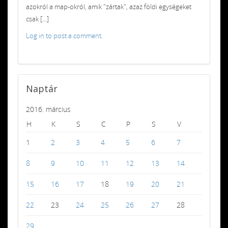
azokról a map-okról, amik "zártak", azaz földi egységeket
csak [...]
Log in to post a comment.
Naptár
2016. március
H
K
S
C
P
S
V
1
2
3
4
5
6
7
8
9
10
11
12
13
14
15
16
17
18
19
20
21
22
23
24
25
26
27
28
29