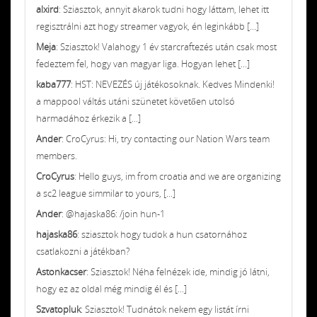
alxird
: Sziasztok, annyit akarok tudni hogy láttam, lehet itt
regisztrálni azt hogy streamer vagyok, én leginkább [...]
Meja
: Sziasztok! Valahogy 1 év starcraftezés után csak most
fedeztem fel, hogy van magyar liga. Hogyan lehet [...]
kaba777
: HST: NEVEZÉS új játékosoknak. Kedves Mindenki!
a mappool váltás utáni szünetet követően utolsó
harmadához érkezik a [...]
Ander
: CroCyrus: Hi, try contacting our Nation Wars team
members.
CroCyrus
: Hello guys, im from croatia and we are organizing
a sc2 league simmilar to yours, [...]
Ander
: @hajaska86: /join hun-1
hajaska86
: sziasztok hogy tudok a hun csatornához
csatlakozni a játékban?
Astonkacser
: Sziasztok! Néha felnézek ide, mindig jó látni,
hogy ez az oldal még mindig él és [...]
Szvatopluk
: Sziasztok! Tudnátok nekem egy listát írni