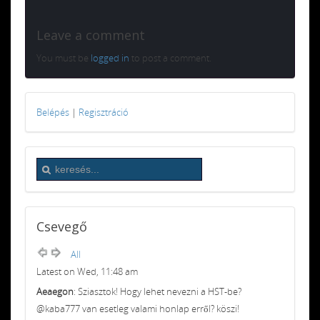
Leave a comment
You must be
logged in
to post a comment.
Belépés
|
Regisztráció
Csevegő
All
Latest on Wed, 11:48 am
Aeaegon
: Sziasztok! Hogy lehet nevezni a HST-be?
@kaba777 van esetleg valami honlap erről? köszi!