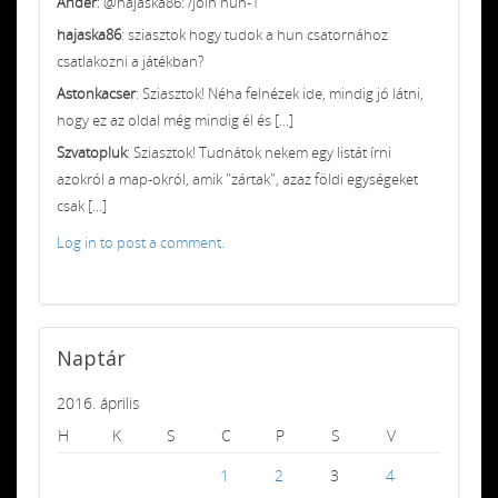
Ander
: @hajaska86: /join hun-1
hajaska86
: sziasztok hogy tudok a hun csatornához
csatlakozni a játékban?
Astonkacser
: Sziasztok! Néha felnézek ide, mindig jó látni,
hogy ez az oldal még mindig él és [...]
Szvatopluk
: Sziasztok! Tudnátok nekem egy listát írni
azokról a map-okról, amik "zártak", azaz földi egységeket
csak [...]
Log in to post a comment.
Naptár
2016. április
H
K
S
C
P
S
V
1
2
3
4