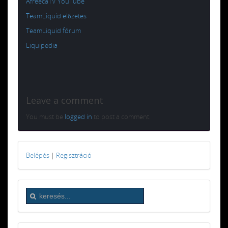
AfreecaTV YouTube
TeamLiquid előzetes
TeamLiquid fórum
Liquipedia
Leave a comment
You must be
logged in
to post a comment.
Belépés
|
Regisztráció