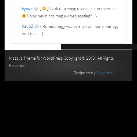
Eyesis
{
Jó volt újra végig olvasni a kommenteket
Valakinek nincs meg a video esetleg?... }
KaLoZ
{ Rohadt nagy vicc ez a terrun. Kéne már egy
nerf neki ... }
Chiptuning MMC Autochip
Chiptunin
Mazaya Theme for WordPress Copyright © 2013 , All Rights
Reserved
Designed by
Fawaniss