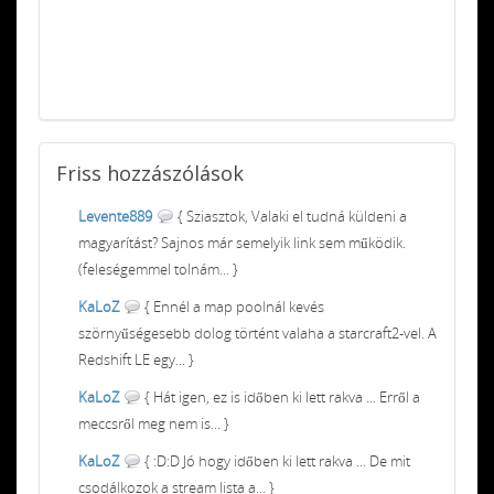
Friss
hozzászólások
Levente889
{ Sziasztok, Valaki el tudná küldeni a
magyarítást? Sajnos már semelyik link sem működik.
(feleségemmel tolnám... }
KaLoZ
{ Ennél a map poolnál kevés
szörnyűségesebb dolog történt valaha a starcraft2-vel. A
Redshift LE egy... }
KaLoZ
{ Hát igen, ez is időben ki lett rakva ... Erről a
meccsről meg nem is... }
KaLoZ
{ :D:D Jó hogy időben ki lett rakva ... De mit
csodálkozok a stream lista a... }