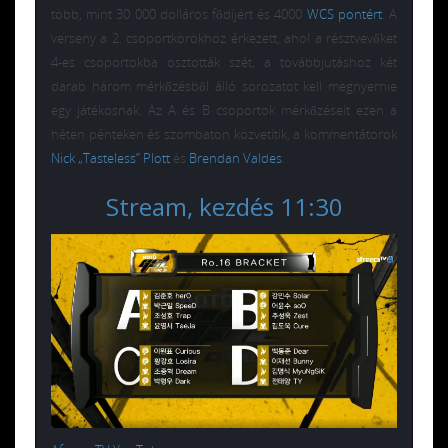
több, mint 30 000 dolláros fődíjért és 4000
WCS pontért
. A
verseny a 2. csoportkörökhöz érkezett, ahol a résztvevőket
4-es csoportokba osztották szét, a továbbjutáshoz két
darab három mérkőzésből álló sorozatot kell megnyernie
egy játékosnak. Az A és B csoportok mérkőzéseit ezen a
héten pénteken és szombaton közvetítik, a kommentátorok
Nick „Tasteless” Plott
és
Brendan Valdes
.
Stream, kezdés 11:30