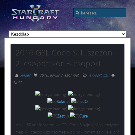
2016 GSL Code S 1. szezon –
2. csoportkör B csoport
Ander
2016. április 2. szombat
.
e-Sport
,
gsl
1277
Solar
vs
soO
Zest
vs
Cure
Ma 11:30-kor folytatódik a GSL Code S bajnoksága, melyben
még 14 játékos küzdhet meg a bajnoki címért és a vele járó