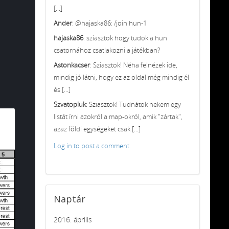
[...]
Ander
: @hajaska86: /join hun-1
hajaska86
: sziasztok hogy tudok a hun
csatornához csatlakozni a játékban?
Astonkacser
: Sziasztok! Néha felnézek ide,
mindig jó látni, hogy ez az oldal még mindig él
és [...]
Szvatopluk
: Sziasztok! Tudnátok nekem egy
listát írni azokról a map-okról, amik "zártak",
azaz földi egységeket csak [...]
Log in to post a comment.
Naptár
2016. április