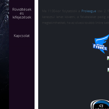
Rövidítések
Ma 11:00-kor folytatódik a
Proleague
idei 2. 
és
kifejezések
keresztül lehet követni, a felvételeket pedig 
megtekinthetitek, ha az olvass tovább linkre katt
Kapcsolat