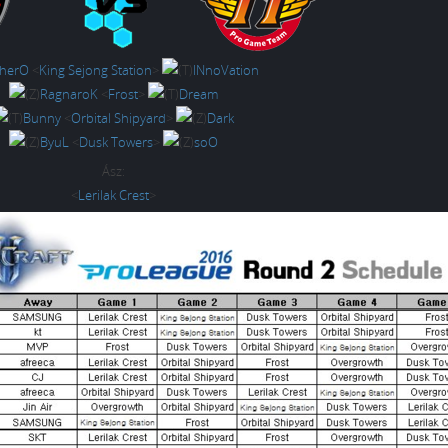
herO
<
King Sejong Station
>
INnoVation
RagnaroK
<
Frost
>
Dream
Bunny
<
Orbital Shipyard
>
Dark
ByuL
<
Dusk Towers
>
soO
Ász:
<
Lerilak Crest
>