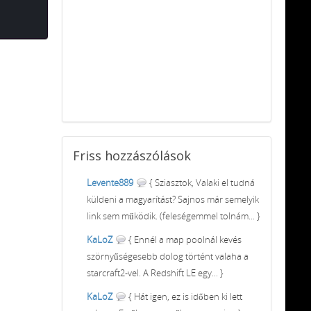
Friss
hozzászólások
Levente889
{ Sziasztok, Valaki el tudná
küldeni a magyarítást? Sajnos már semelyik
link sem működik. (feleségemmel tolnám... }
KaLoZ
{ Ennél a map poolnál kevés
szörnyűségesebb dolog történt valaha a
starcraft2-vel. A Redshift LE egy... }
KaLoZ
{ Hát igen, ez is időben ki lett