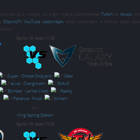
fordulója az 6. nappal. Az angol nyelvű közvetítéseket
Twitch
és
Azubu
csa
az
ESportsTV YouTube csatornáján
lehet visszanézni. A forduló teljes időb
intatok.
Április 19. kedd 11:00
Super
<
Orbital Shipyard
>
Dear
aLive
<
Overgrowth
>
BrAvO
Bomber
<
Lerilak Crest
>
Reality
Patience
<
Frost
>
Armani
Ász:
<
King Sejong Station
>
Április 19. kedd 13:00