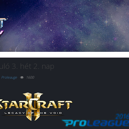
ló 3. hét 2. nap
,
Proleauge
1600