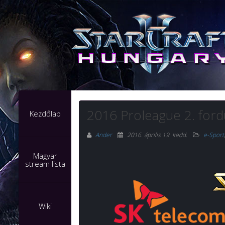
2016 Proleague 2. fordu
Kezdőlap
Ander
2016. április 19. kedd
.
e-Sport
Magyar
stream lista
Wiki