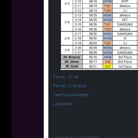
Forrás – 3. hét
Forrás – 2. forduló
Teamliquid előzetes
Liquipedia
Leave a comment