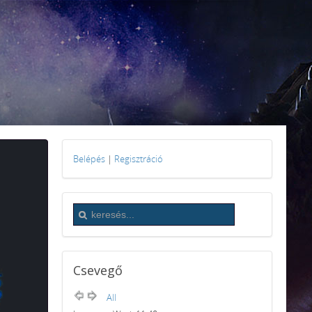
Belépés
|
Regisztráció
Csevegő
All