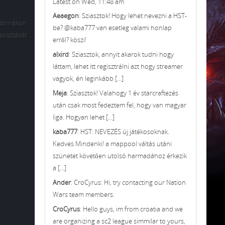
Latest on Wed, 11:48 am
Aeaegon
: Sziasztok! Hogy lehet nevezni a HST-
tornákon
be? @kaba777 van esetleg valami honlap
eosztását
erről? köszi!
alxird
: Sziasztok, annyit akarok tudni hogy
láttam, lehet itt regisztrálni azt hogy streamer
vagyok, én leginkább [...]
Meja
: Sziasztok! Valahogy 1 év starcraftezés
után csak most fedeztem fel, hogy van magyar
liga. Hogyan lehet [...]
kaba777
: HST: NEVEZÉS új játékosoknak.
Kedves Mindenki! a mappool váltás utáni
szünetet követően utolsó harmadához érkezik
a [...]
Ander
: CroCyrus: Hi, try contacting our Nation
Wars team members.
CroCyrus
: Hello guys, im from croatia and we
are organizing a sc2 league simmilar to yours,