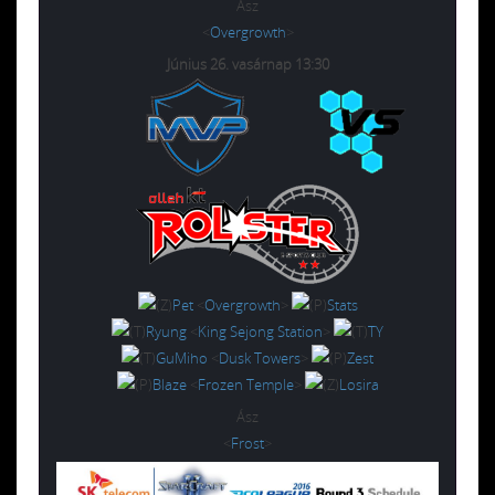
Ász
<
Overgrowth
>
J
únius 26. vasárnap 13:30
Pet
<
Overgrowth
>
Stats
Ryung
<
King Sejong Station
>
TY
GuMiho
<
Dusk Towers
>
Zest
Blaze
<
Frozen Temple
>
Losira
Ász
<
Frost
>