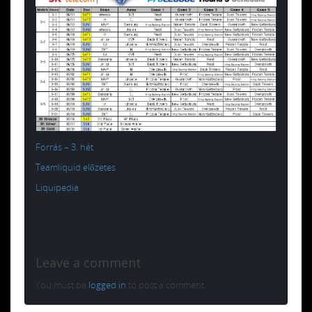
Forrás – 3. hét
Teamliquid előzetes
Liquipedia
Leave a comment
You must be
logged in
to post a comment.