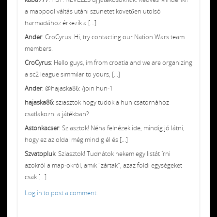
a mappool váltás utáni szünetet követően utolsó
harmadához érkezik a [...]
Ander
: CroCyrus: Hi, try contacting our Nation Wars team
members.
CroCyrus
: Hello guys, im from croatia and we are organizing
a sc2 league simmilar to yours, [...]
Ander
: @hajaska86: /join hun-1
hajaska86
: sziasztok hogy tudok a hun csatornához
csatlakozni a játékban?
Astonkacser
: Sziasztok! Néha felnézek ide, mindig jó látni,
hogy ez az oldal még mindig él és [...]
Szvatopluk
: Sziasztok! Tudnátok nekem egy listát írni
azokról a map-okról, amik "zártak", azaz földi egységeket
csak [...]
Log in to post a comment.