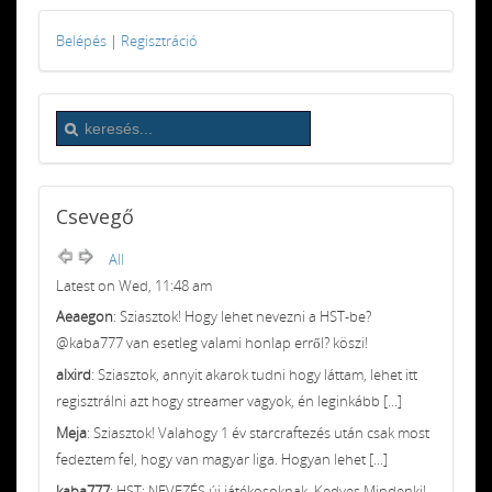
Belépés
|
Regisztráció
Csevegő
All
Latest on Wed, 11:48 am
Aeaegon
: Sziasztok! Hogy lehet nevezni a HST-be?
@kaba777 van esetleg valami honlap erről? köszi!
alxird
: Sziasztok, annyit akarok tudni hogy láttam, lehet itt
regisztrálni azt hogy streamer vagyok, én leginkább [...]
Meja
: Sziasztok! Valahogy 1 év starcraftezés után csak most
fedeztem fel, hogy van magyar liga. Hogyan lehet [...]
kaba777
: HST: NEVEZÉS új játékosoknak. Kedves Mindenki!