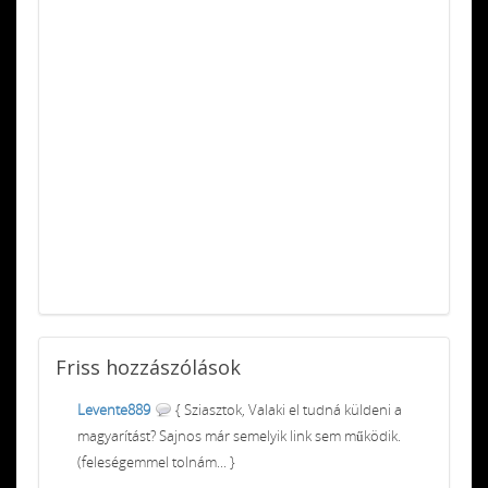
Friss
hozzászólások
Levente889
{ Sziasztok, Valaki el tudná küldeni a
magyarítást? Sajnos már semelyik link sem működik.
(feleségemmel tolnám... }