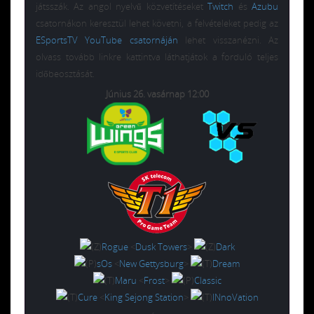
játsszák. Az angol nyelvű közvetítéseket
Twitch
és
Azubu
csatornákon keresztül lehet követni, a felvételeket pedig az
ESportsTV YouTube csatornáján
lehet visszanézni. Az
olvass tovább linkre kattintva láthatjátok a forduló teljes
időbeosztását.
J
únius 26. vasárnap 12:00
Rogue
<
Dusk Towers
>
Dark
sOs
<
New Gettysburg
>
Dream
Maru
<
Frost
>
Classic
Cure
<
King Sejong Station
>
INnoVation