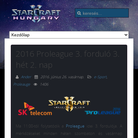
2016 Proleague 3. forduló 3.
hét 2. nap
Ander
2016. június 26. vasárnap
.
e-Sport
,
Proleauge
1406
Ma 11:00-tól folytatódik a
Proleague
idei 3. fordulója. A
mérkőzéseket minden héten szombaton és vasárnap