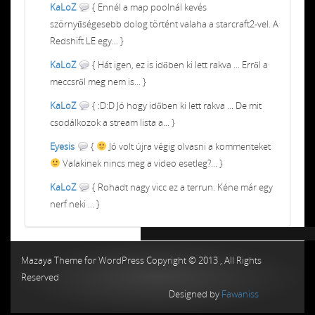
KaLoZ
{ Ennél a map poolnál kevés
szörnyűségesebb dolog történt valaha a starcraft2-vel. A
Redshift LE egy... }
KaLoZ
{ Hát igen, ez is időben ki lett rakva ... Erről a
meccsről meg nem is... }
KaLoZ
{ :D:D Jó hogy időben ki lett rakva ... De mit
csodálkozok a stream lista a... }
Eyesis
{
Jó volt újra végig olvasni a kommenteket
Valakinek nincs meg a video esetleg?... }
KaLoZ
{ Rohadt nagy vicc ez a terrun. Kéne már egy
nerf neki ... }
Chiptuning MMC Autochip
Chiptunin
Mazaya Theme for WordPress Copyright © 2013 , All Rights
Reserved
Designed by
Fawaniss