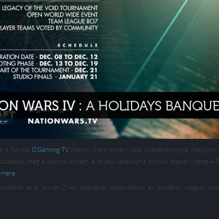
e a francia
O’Gaming TV
Nation Wars nevet viselő csapatversenye, melyben 
 küzdenek meg a bajnoki címért. A tavalyi versenyt a francia csapat nyerte 4-0
ömére
.
tőkről és a január 21-én esedékes elődöntőkről és döntőről, magyar közve