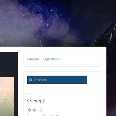
Belépés
|
Regisztráció
Csevegő
All