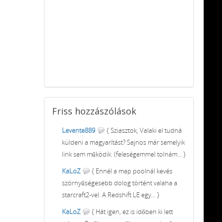
Friss
hozzászólások
Levente889
{ Sziasztok, Valaki el tudná
küldeni a magyarítást? Sajnos már semelyik
link sem működik. (feleségemmel tolnám... }
KaLoZ
{ Ennél a map poolnál kevés
szörnyűségesebb dolog történt valaha a
starcraft2-vel. A Redshift LE egy... }
KaLoZ
{ Hát igen, ez is időben ki lett