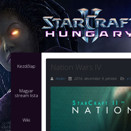
Nation Wars IV
Kezdőlap
Ander
2016. december 9. péntek
.
e-
Magyar
stream lista
Wiki