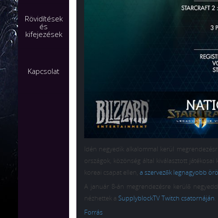
Rövidítések
és
kifejezések
Kapcsolat
Idén negyedik alkalommal kerül megrendezésr
országok, közönség által kiválasztott játékosai
koreai csapat ellen,
a szervezők legnagyobb ör
A január 8-án megrendezésre kerülő negyeddön
nézhettek a
SupplyblockTV Twitch csatornáján
.
Forrás