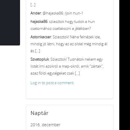
[...]
Ander
: @hajaska86: /join hun-1
hajaska86
: sziasztok hogy tudok a hun
csatornához csatlakozni a játékban?
Astonkacser
: Sziasztok! Néha felnézek ide,
mindig jó látni, hogy ez az oldal még mindig él
és [...]
Szvatopluk
: Sziasztok! Tudnátok nekem egy
listát írni azokról a map-okról, amik "zártak",
azaz földi egységeket csak [...]
Log in to post a comment.
Naptár
2016. december