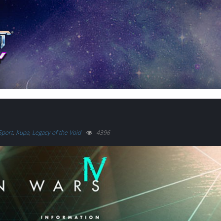
Sport
,
Kupa
,
Legacy of the Void
4396