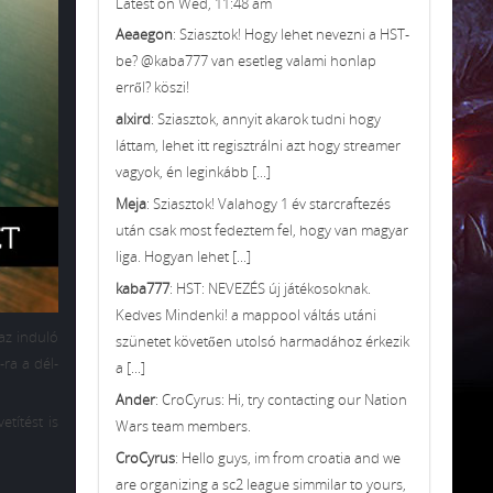
Latest on Wed, 11:48 am
Aeaegon
: Sziasztok! Hogy lehet nevezni a HST-
be? @kaba777 van esetleg valami honlap
erről? köszi!
alxird
: Sziasztok, annyit akarok tudni hogy
láttam, lehet itt regisztrálni azt hogy streamer
vagyok, én leginkább [...]
Meja
: Sziasztok! Valahogy 1 év starcraftezés
után csak most fedeztem fel, hogy van magyar
liga. Hogyan lehet [...]
kaba777
: HST: NEVEZÉS új játékosoknak.
Kedves Mindenki! a mappool váltás utáni
az induló
szünetet követően utolsó harmadához érkezik
-ra a dél-
a [...]
Ander
: CroCyrus: Hi, try contacting our Nation
títést is
Wars team members.
CroCyrus
: Hello guys, im from croatia and we
are organizing a sc2 league simmilar to yours,