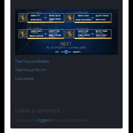
Teamliquid előzetes
Teamliquid fórum
Liquipedia
Leave a comment
You must be
logged in
to post a comment.