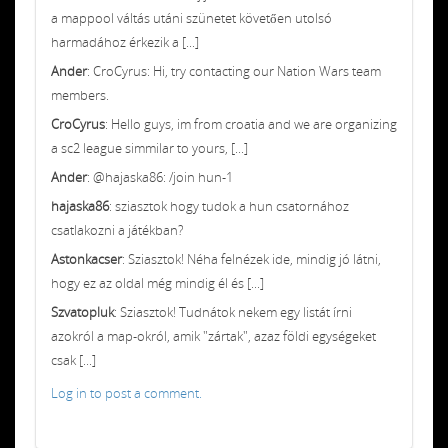
a mappool váltás utáni szünetet követően utolsó
harmadához érkezik a [...]
Ander
: CroCyrus: Hi, try contacting our Nation Wars team
members.
CroCyrus
: Hello guys, im from croatia and we are organizing
a sc2 league simmilar to yours, [...]
Ander
: @hajaska86: /join hun-1
hajaska86
: sziasztok hogy tudok a hun csatornához
csatlakozni a játékban?
Astonkacser
: Sziasztok! Néha felnézek ide, mindig jó látni,
hogy ez az oldal még mindig él és [...]
Szvatopluk
: Sziasztok! Tudnátok nekem egy listát írni
azokról a map-okról, amik "zártak", azaz földi egységeket
csak [...]
Log in to post a comment.