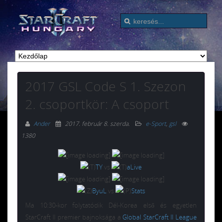
2017 GSL Code S 1. Szezon
2. csoportkör: A csoport
Ander
2017. február 8. szerda
.
e-Sport
,
gsl
1380
TY
vs
aLive
ByuL
vs
Stats
Ma 10:30-kor folytatódik Dél-Korea első és egyetlen
StarCraft II premier bajnoksága a
Global StarCraft II League