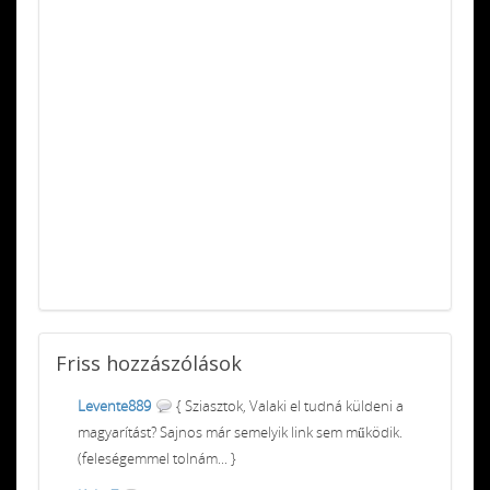
Friss
hozzászólások
Levente889
{ Sziasztok, Valaki el tudná küldeni a
magyarítást? Sajnos már semelyik link sem működik.
(feleségemmel tolnám... }