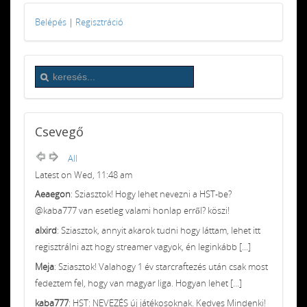
Belépés
|
Regisztráció
Csevegő
All
Latest on Wed, 11:48 am
Aeaegon
: Sziasztok! Hogy lehet nevezni a HST-be?
@kaba777 van esetleg valami honlap erről? köszi!
alxird
: Sziasztok, annyit akarok tudni hogy láttam, lehet itt
regisztrálni azt hogy streamer vagyok, én leginkább [...]
Meja
: Sziasztok! Valahogy 1 év starcraftezés után csak most
fedeztem fel, hogy van magyar liga. Hogyan lehet [...]
kaba777
: HST: NEVEZÉS új játékosoknak. Kedves Mindenki!