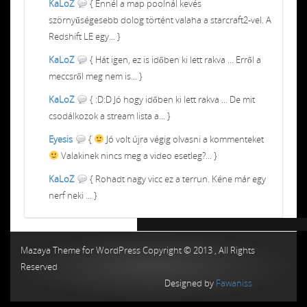
KaLoZ
{ Ennél a map poolnál kevés
szörnyűségesebb dolog történt valaha a starcraft2-vel. A
Redshift LE egy... }
KaLoZ
{ Hát igen, ez is időben ki lett rakva ... Erről a
meccsről meg nem is... }
KaLoZ
{ :D:D Jó hogy időben ki lett rakva ... De mit
csodálkozok a stream lista a... }
Eyesis
{
Jó volt újra végig olvasni a kommenteket
Valakinek nincs meg a video esetleg?... }
KaLoZ
{ Rohadt nagy vicc ez a terrun. Kéne már egy
nerf neki ... }
Chiptuning MMC Autochip
Chiptunin
Mazaya Theme for WordPress Copyright © 2013 , All Rights
Reserved
Designed by
Fawaniss