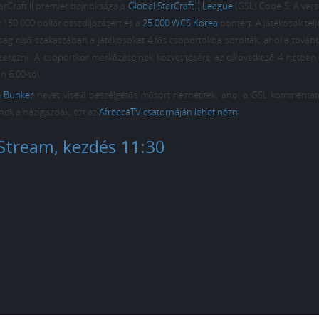
arCraft II premier bajnoksága a
Global StarCraft II League
(GSL) Code S. A ver
150 000 dollár összdíjazásért és a
25 000 WCS Korea
pontért. A játékosok telje
ság első szakaszában a játékosokat 4 fős csoportokba sorolták, ahol a továb
zerezni. A csoportkör mérkőzéseinek közvetítésére az elkövetkező 4 hétben 
 6:00-tól.
 Bunker
nevet viselő beszélgetős műsort nézhetitek, ahol a GSL kommentát
sznek a házigazdák, ezt az
AfreecaTV csatornáján lehet nézni
.
Stream, kezdés 11:30