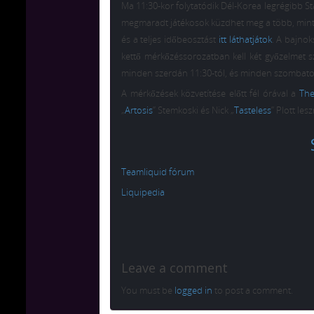
Ma 11:30-kor folytatódik Dél-Korea legrégibb St
megmaradt játékosok küzdhet meg a több, mint 
és a teljes időbeosztást
itt láthatjátok
. A bajnok
kettő mérkőzéssorozatban kell két győzelmet s
minden szerdán 11:30-tól, és minden szombaton
A mérkőzések közvetítése előtt fél órával a
The
„
Artosis
” Stemkoski és Nick „
Tasteless
” Plott le
Teamliquid fórum
Liquipedia
Leave a comment
You must be
logged in
to post a comment.