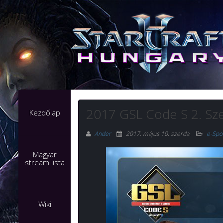
2017 GSL Code S 2. Sz
Kezdőlap
Ander
2017. május 10. szerda
.
e-Spo
Magyar
stream lista
Wiki