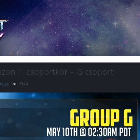
ezon 1. csoportkör – G csoport
rt
,
gsl
1129