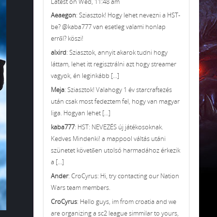
Latest on Wed, 11:48 am
Aeaegon
: Sziasztok! Hogy lehet nevezni a HST-
be? @kaba777 van esetleg valami honlap
erről? köszi!
alxird
: Sziasztok, annyit akarok tudni hogy
láttam, lehet itt regisztrálni azt hogy streamer
vagyok, én leginkább [...]
Meja
: Sziasztok! Valahogy 1 év starcraftezés
után csak most fedeztem fel, hogy van magyar
liga. Hogyan lehet [...]
kaba777
: HST: NEVEZÉS új játékosoknak.
Kedves Mindenki! a mappool váltás utáni
szünetet követően utolsó harmadához érkezik
a [...]
Ander
: CroCyrus: Hi, try contacting our Nation
Wars team members.
CroCyrus
: Hello guys, im from croatia and we
are organizing a sc2 league simmilar to yours,