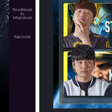
Rövidítések
és
kifejezések
Kapcsolat