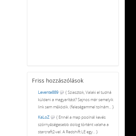
Friss
hozzászólások
Levente889
{ Sziasztok, Valaki el tudná
küldeni a magyarítást? Sajnos már semelyik
link sem működik. (feleségemmel tolnám... }
KaLoZ
{ Ennél a map poolnál kevés
szörnyűségesebb dolog történt valaha a
starcraft2-vel. A Redshift LE egy... }