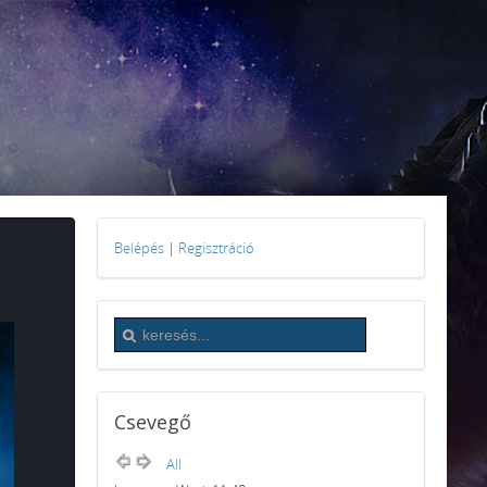
Belépés
|
Regisztráció
Csevegő
All