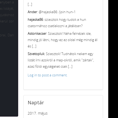
senyben a
[...]
s listáját,
Ander
: @hajaska86: /join hun-1
bjutáshoz
hajaska86
: sziasztok hogy tudok a hun
kerül sor
csatornához csatlakozni a játékban?
Astonkacser
: Sziasztok! Néha felnézek ide,
orai, Dan
mindig jó látni, hogy ez az oldal még mindig él
és [...]
Szvatopluk
: Sziasztok! Tudnátok nekem egy
listát írni azokról a map-okról, amik "zártak",
azaz földi egységeket csak [...]
Log in to post a comment.
Naptár
2017. május