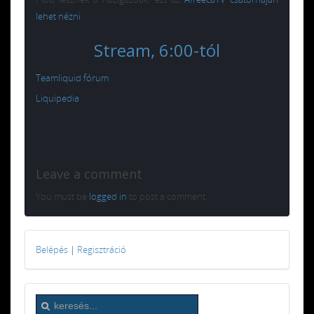
lehet nézni
.
Stream, 6:00-tól
Teamliquid fórum
Liquipedia
Leave a comment
You must be
logged in
to post a comment.
Belépés
|
Regisztráció