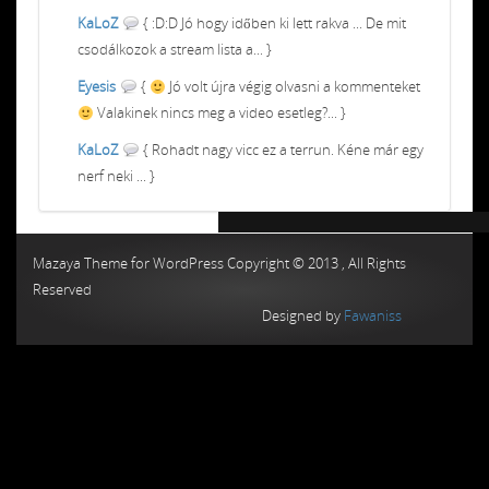
KaLoZ
{ :D:D Jó hogy időben ki lett rakva ... De mit
csodálkozok a stream lista a... }
Eyesis
{
Jó volt újra végig olvasni a kommenteket
Valakinek nincs meg a video esetleg?... }
KaLoZ
{ Rohadt nagy vicc ez a terrun. Kéne már egy
nerf neki ... }
Chiptuning MMC Autochip
Chiptunin
Mazaya Theme for WordPress Copyright © 2013 , All Rights
Reserved
Designed by
Fawaniss