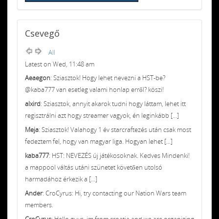
Csevegő
All
Latest on Wed, 11:48 am
Aeaegon
: Sziasztok! Hogy lehet nevezni a HST-be?
@kaba777 van esetleg valami honlap erről? köszi!
alxird
: Sziasztok, annyit akarok tudni hogy láttam, lehet itt
regisztrálni azt hogy streamer vagyok, én leginkább [...]
Meja
: Sziasztok! Valahogy 1 év starcraftezés után csak most
fedeztem fel, hogy van magyar liga. Hogyan lehet [...]
kaba777
: HST: NEVEZÉS új játékosoknak. Kedves Mindenki!
a mappool váltás utáni szünetet követően utolsó
harmadához érkezik a [...]
Ander
: CroCyrus: Hi, try contacting our Nation Wars team
members.