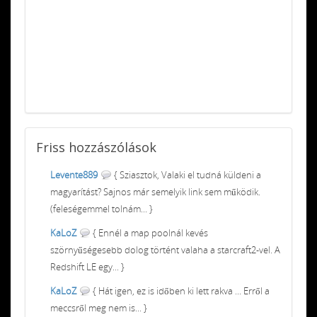
Friss
hozzászólások
Levente889
{ Sziasztok, Valaki el tudná küldeni a
magyarítást? Sajnos már semelyik link sem működik.
(feleségemmel tolnám... }
KaLoZ
{ Ennél a map poolnál kevés
szörnyűségesebb dolog történt valaha a starcraft2-vel. A
Redshift LE egy... }
KaLoZ
{ Hát igen, ez is időben ki lett rakva ... Erről a
meccsről meg nem is... }