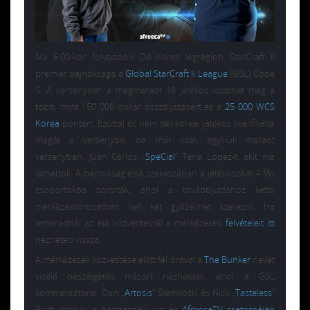
Ma 6:00-kor folytatódik Dél-Korea legrégibb StarCraft II
premier bajnoksága a
Global StarCraft II League
(GSL) Code
S. A versenyben a megmaradt 18 játékos küzdhet meg a
több, mint 150 000 dollár összdíjazásért és a
25 000 WCS
Korea
pontért. Ezúttal öt nem dél-koreai játékos kvalifikálta
magát a versenybe, de már csak egyikük maradt
versenyben, Juan Carlos „
SpeCial
” Tena Lopez-t, akit ma
láthattok. A bajnokság első szakaszában a játékosokat 4 fős
csoportokba sorolták, ahol a továbbjutáshoz kettő
mérkőzéssorozatban kell két győzelmet szerezni. Ha
lemaradnál az élő közvetítésről a mérkőzések
felvételeit itt
nézheted vissza.
A mérkőzések közvetítése előtt fél órával a
The Bunker
nevet
viselő beszélgetős műsort nézhetitek, ahol a GSL
kommentátorai, Dan „
Artosis
” Stemkoski és Nick „
Tasteless
”
Plott lesznek a házigazdák, ezt az
AfreecaTV csatornáján