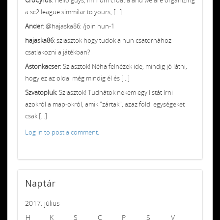
CroCyrus
: Hello guys, im from croatia and we are organizing
a sc2 league simmilar to yours, [...]
Ander
: @hajaska86: /join hun-1
hajaska86
: sziasztok hogy tudok a hun csatornához
csatlakozni a játékban?
Astonkacser
: Sziasztok! Néha felnézek ide, mindig jó látni,
hogy ez az oldal még mindig él és [...]
Szvatopluk
: Sziasztok! Tudnátok nekem egy listát írni
azokról a map-okról, amik "zártak", azaz földi egységeket
csak [...]
Log in to post a comment.
Naptár
2017. július
H
K
S
C
P
S
V