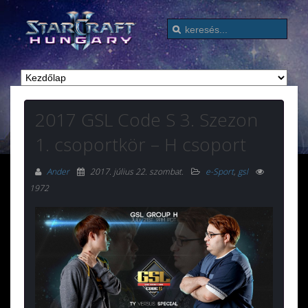
2017 GSL Code S 3. Szezon
1. csoportkör – H csoport
Ander
2017. július 22. szombat
.
e-Sport
,
gsl
1972