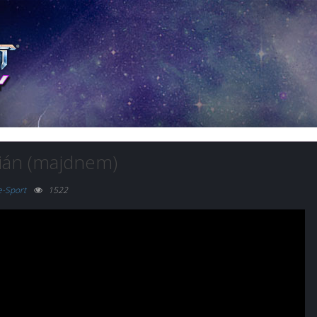
pián (majdnem)
e-Sport
1522