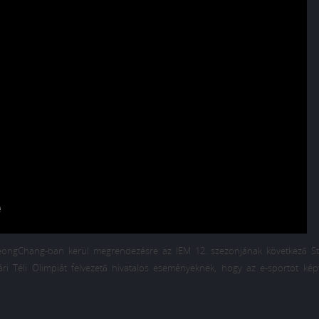
yeongChang-ban kerül megrendezésre az IEM 12. szezonjának következő St
ri Téli Olimpiát felvezető hivatalos eseményeknek, hogy az e-sportot képv