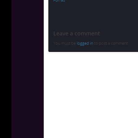
Forrás
Leave a comment
You must be
logged in
to post a comment.