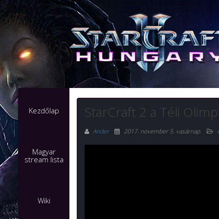
StarCraft 2 a Téli Olim
Kezdőlap
Ander
2017. november 5. vasárnap
.
Magyar
stream lista
Wiki