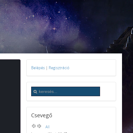
Belépés
|
Regisztráció
Csevegő
All