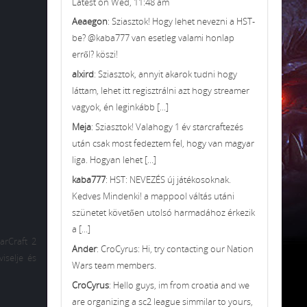
Latest on Wed, 11:48 am
Aeaegon
: Sziasztok! Hogy lehet nevezni a HST-
be? @kaba777 van esetleg valami honlap
erről? köszi!
alxird
: Sziasztok, annyit akarok tudni hogy
láttam, lehet itt regisztrálni azt hogy streamer
vagyok, én leginkább [...]
Meja
: Sziasztok! Valahogy 1 év starcraftezés
után csak most fedeztem fel, hogy van magyar
liga. Hogyan lehet [...]
kaba777
: HST: NEVEZÉS új játékosoknak.
Kedves Mindenki! a mappool váltás utáni
szünetet követően utolsó harmadához érkezik
a [...]
arCraft 2
Ander
: CroCyrus: Hi, try contacting our Nation
iselje és
Wars team members.
CroCyrus
: Hello guys, im from croatia and we
are organizing a sc2 league simmilar to yours,