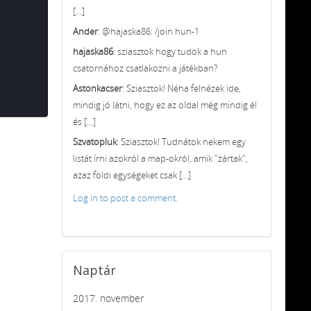
[...]
Ander
: @hajaska86: /join hun-1
hajaska86
: sziasztok hogy tudok a hun
csatornához csatlakozni a játékban?
Astonkacser
: Sziasztok! Néha felnézek ide,
mindig jó látni, hogy ez az oldal még mindig él
és [...]
Szvatopluk
: Sziasztok! Tudnátok nekem egy
listát írni azokról a map-okról, amik "zártak",
azaz földi egységeket csak [...]
Log in to post a comment.
Naptár
2017. november