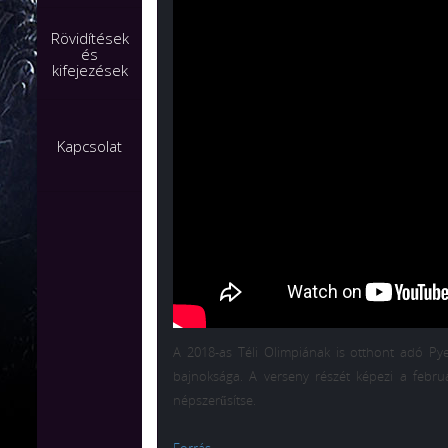
Rövidítések
és
kifejezések
Kapcsolat
A 2018-as Téli Olimpiának is otthont adó P
bajnoksága. A verseny részét képezi a februá
népszerűsítse.