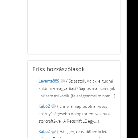
Friss
hozzászólások
Levente889
{ Sziasztok, Valaki el tudná
küldeni a magyarítást? Sajnos már semelyik
link sem működik. (feleségemmel tolnám... }
KaLoZ
{ Ennél a map poolnál kevés
szörnyűségesebb dolog történt valaha a
starcraft2-vel. A Redshift LE egy... }
KaLoZ
{ Hát igen, ez is időben ki lett