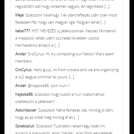
regisztrálni azt hogy streamer vagyok, én leginkább [...]
Meja
: Sziasztok! Valahogy 1 év starcraftezés után csak most
fedeztem fel, hogy van magyar liga. Hogyan lehet [...]
kaba777
: HST: NEVEZÉS új játékosoknak. Kedves Mindenki!
a mappool váltás utáni szünetet követően utolsó
harmadához érkezik a [...]
Ander
: CroCyrus: Hi, try contacting our Nation Wars team
members.
CroCyrus
: Hello guys, im from croatia and we are organizing
a sc2 league simmilar to yours, [...]
Ander
: @hajaska86: /join hun-1
hajaska86
: sziasztok hogy tudok a hun csatornához
csatlakozni a játékban?
Astonkacser
: Sziasztok! Néha felnézek ide, mindig jó látni,
hogy ez az oldal még mindig él és [...]
Szvatopluk
: Sziasztok! Tudnátok nekem egy listát írni
azokról a map-okról, amik "zártak", azaz földi egységeket