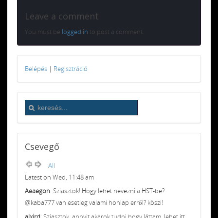
Leave a comment
You must be
logged in
to post a comment.
Belépés
|
Regisztráció
Csevegő
All
Latest on Wed, 11:48 am
Aeaegon
: Sziasztok! Hogy lehet nevezni a HST-be?
@kaba777 van esetleg valami honlap erről? köszi!
alxird
: Sziasztok, annyit akarok tudni hogy láttam, lehet itt