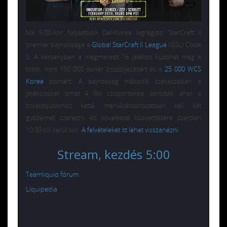
Ma 5:00-kor folytatódik Dél-Korea legrégibb StarCraft II
premier bajnoksága a
Global StarCraft II League
(GSL) Code
S. A versenyben a megmaradt 16 játékos küzdhet meg a
több, mint 150 000 dollár összdíjazásért és a
25 000 WCS
Korea
pontért. A bajnokság második szakaszában a
játékosokat ismét 4 fős csoportokba sorolták, ahol a
továbbjutáshoz kettő mérkőzéssorozatban kell két
győzelmet szerezni. Az következő közvetítésére szerdán
10:30-tól kerül sor.
A felvételeket itt lehet visszanézni
.
Stream, kezdés 5:00
Teamliquid fórum
Liquipedia