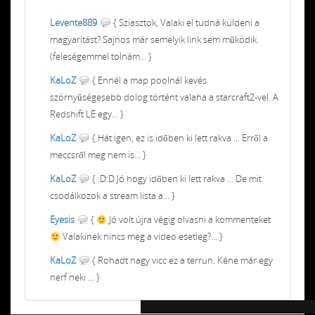
Levente889
{ Sziasztok, Valaki el tudná küldeni a
magyarítást? Sajnos már semelyik link sem működik.
(feleségemmel tolnám... }
KaLoZ
{ Ennél a map poolnál kevés
szörnyűségesebb dolog történt valaha a starcraft2-vel. A
Redshift LE egy... }
KaLoZ
{ Hát igen, ez is időben ki lett rakva ... Erről a
meccsről meg nem is... }
KaLoZ
{ :D:D Jó hogy időben ki lett rakva ... De mit
csodálkozok a stream lista a... }
Eyesis
{
Jó volt újra végig olvasni a kommenteket
Valakinek nincs meg a video esetleg?... }
KaLoZ
{ Rohadt nagy vicc ez a terrun. Kéne már egy
nerf neki ... }
Chiptuning MMC Autochip
Chiptunin