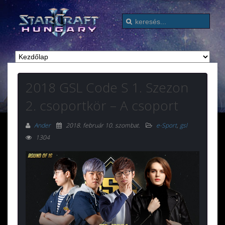
2018 GSL Code S 1. Szezon
2. csoportkör – A csoport
Ander
2018. február 10. szombat
.
e-Sport
,
gsl
1304