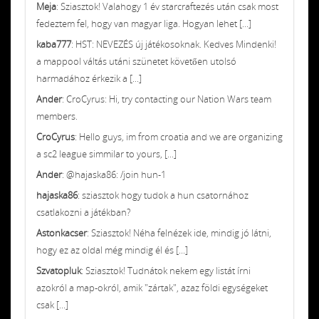
Meja
: Sziasztok! Valahogy 1 év starcraftezés után csak most
fedeztem fel, hogy van magyar liga. Hogyan lehet [...]
kaba777
: HST: NEVEZÉS új játékosoknak. Kedves Mindenki!
a mappool váltás utáni szünetet követően utolsó
harmadához érkezik a [...]
Ander
: CroCyrus: Hi, try contacting our Nation Wars team
members.
CroCyrus
: Hello guys, im from croatia and we are organizing
a sc2 league simmilar to yours, [...]
Ander
: @hajaska86: /join hun-1
hajaska86
: sziasztok hogy tudok a hun csatornához
csatlakozni a játékban?
Astonkacser
: Sziasztok! Néha felnézek ide, mindig jó látni,
hogy ez az oldal még mindig él és [...]
Szvatopluk
: Sziasztok! Tudnátok nekem egy listát írni
azokról a map-okról, amik "zártak", azaz földi egységeket
csak [...]