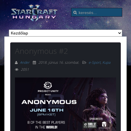
Anonymous #2
Ander
2018. június 16. szombat
.
e-Sport
,
Kupa
2051