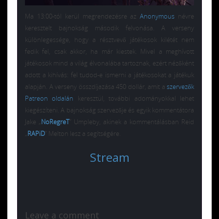
Ma 13:00-tól kerül megrendezésre az
Anonymous
névre
keresztelt bajnokság második felvonása. A verseny
különlegessége, hogy a résztvevő játékosok kilétét nem
fedik fel, csak akkor, ha már kiestek. Mivel a meghívott
játékosok mind a világ élvonalába tartoznak, ezért nézőként
adott a kihívás: fel tudod-e ismerni a játékosokat a játékuk
alapján. A verseny összdíjazása 450 dollár, amit a
szervezők
Patreon oldalán
keresztül, további adományokkal lehet
kiegészíteni. A bajnokság szervezője és egyik kommentátora
Jake „
NoRegreT
” Umpleby, akinek a kommentálásban Reid
„
RAPiD
” Melton lesz a segítségére.
Stream
Leave a comment