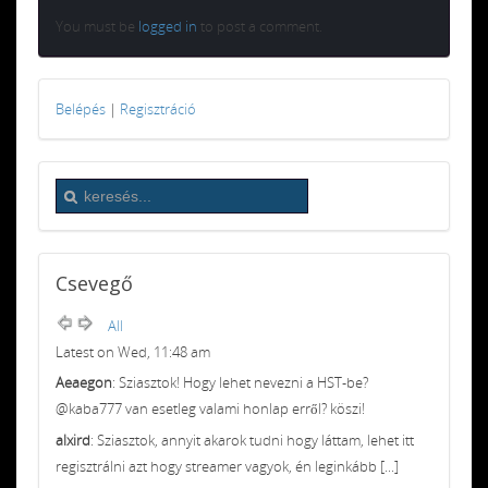
You must be
logged in
to post a comment.
Belépés
|
Regisztráció
Csevegő
All
Latest on Wed, 11:48 am
Aeaegon
: Sziasztok! Hogy lehet nevezni a HST-be?
@kaba777 van esetleg valami honlap erről? köszi!
alxird
: Sziasztok, annyit akarok tudni hogy láttam, lehet itt
regisztrálni azt hogy streamer vagyok, én leginkább [...]