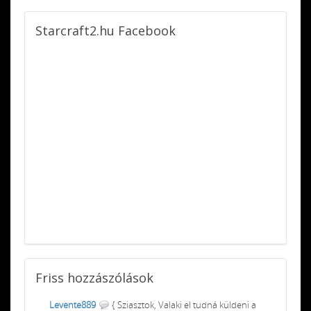
Starcraft2.hu
Facebook
Friss
hozzászólások
Levente889
{ Sziasztok, Valaki el tudná küldeni a