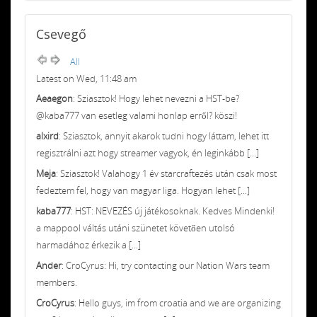
Csevegő
All
Latest on Wed, 11:48 am
Aeaegon
: Sziasztok! Hogy lehet nevezni a HST-be?
@kaba777 van esetleg valami honlap erről? köszi!
alxird
: Sziasztok, annyit akarok tudni hogy láttam, lehet itt
regisztrálni azt hogy streamer vagyok, én leginkább [...]
Meja
: Sziasztok! Valahogy 1 év starcraftezés után csak most
fedeztem fel, hogy van magyar liga. Hogyan lehet [...]
kaba777
: HST: NEVEZÉS új játékosoknak. Kedves Mindenki!
a mappool váltás utáni szünetet követően utolsó
harmadához érkezik a [...]
Ander
: CroCyrus: Hi, try contacting our Nation Wars team
members.
CroCyrus
: Hello guys, im from croatia and we are organizing