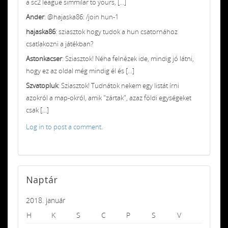
a sc2 league simmilar to yours, [...]
Ander
: @hajaska86: /join hun-1
hajaska86
: sziasztok hogy tudok a hun csatornához
csatlakozni a játékban?
Astonkacser
: Sziasztok! Néha felnézek ide, mindig jó látni,
hogy ez az oldal még mindig él és [...]
Szvatopluk
: Sziasztok! Tudnátok nekem egy listát írni
azokról a map-okról, amik "zártak", azaz földi egységeket
csak [...]
Log in to post a comment.
Naptár
2018. január
H
K
S
C
P
S
V