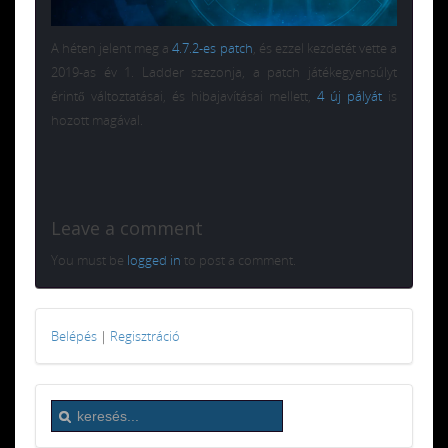
A héten jelent meg a
4.7.2-es patch
, és ezzel kezdetét vette a
2019-as év 1. Ladder szezonja, a patch játékegyensúlyt
érintő változtatásai, és hibajavításai mellett,
4 új pályát
is
hozott magával.
Leave a comment
You must be
logged in
to post a comment.
Belépés
|
Regisztráció