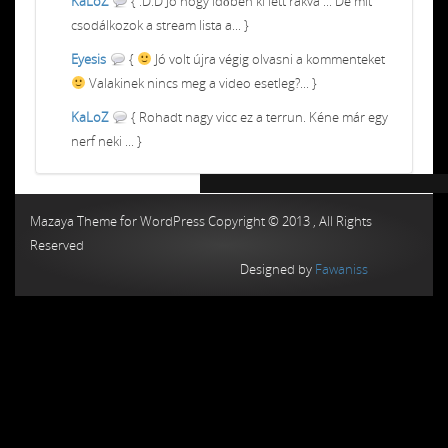
KaLoZ
{ :D:D Jó hogy időben ki lett rakva ... De mit
csodálkozok a stream lista a... }
Eyesis
{
Jó volt újra végig olvasni a kommenteket
Valakinek nincs meg a video esetleg?... }
KaLoZ
{ Rohadt nagy vicc ez a terrun. Kéne már egy
nerf neki ... }
Chiptuning MMC Autochip
Chiptunin
Mazaya Theme for WordPress Copyright © 2013 , All Rights
Reserved
Designed by
Fawaniss