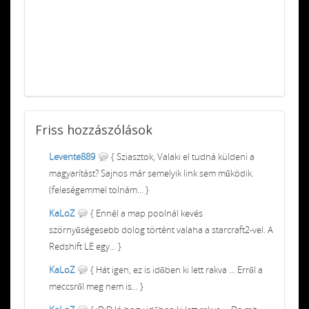
Friss
hozzászólások
Levente889
{ Sziasztok, Valaki el tudná küldeni a
magyarítást? Sajnos már semelyik link sem működik.
(feleségemmel tolnám... }
KaLoZ
{ Ennél a map poolnál kevés
szörnyűségesebb dolog történt valaha a starcraft2-vel. A
Redshift LE egy... }
KaLoZ
{ Hát igen, ez is időben ki lett rakva ... Erről a
meccsről meg nem is... }