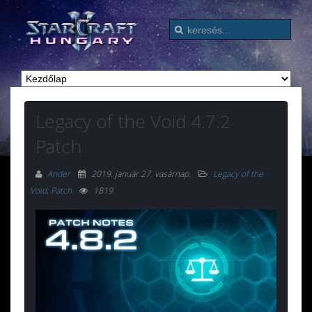
Legacy of the Void 4.7.2
Patch
Ander
2019. január 27. vasárnap
.
Legacy of the
Void
,
Patch
1819