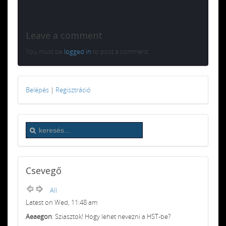
Leave a comment
You must be
logged in
to post a comment.
Belépés
|
Regisztráció
Csevegő
All
Latest on Wed, 11:48 am
Aeaegon
: Sziasztok! Hogy lehet nevezni a HST-be?