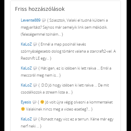
Friss
hozzászólások
Levente889
{ Sziasztok, Valaki el tudná küldeni a
magyarítást? Sajnos már semelyik link sem működik.
(feleségemmel tolnám... }
KaLoZ
{ Ennél a map poolnál kevés
szörnyűségesebb dolog történt valaha a starcraft2-vel. A
Redshift LE egy... }
KaLoZ
{ Hát igen, ez is időben ki lett rakva ... Erről a
meccsről meg nem is... }
KaLoZ
{ :D:D Jó hogy időben ki lett rakva ... De mit
csodálkozok a stream lista a... }
Eyesis
{
Jó volt újra végig olvasni a kommenteket
Valakinek nincs meg a video esetleg?... }
KaLoZ
{ Rohadt nagy vicc ez a terrun. Kéne már egy
nerf neki ... }