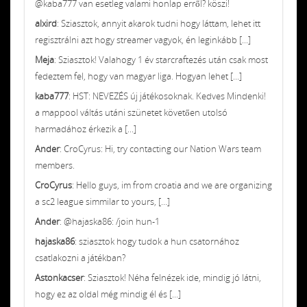
@kaba777 van esetleg valami honlap erről? köszi!
alxird
: Sziasztok, annyit akarok tudni hogy láttam, lehet itt
regisztrálni azt hogy streamer vagyok, én leginkább [...]
Meja
: Sziasztok! Valahogy 1 év starcraftezés után csak most
fedeztem fel, hogy van magyar liga. Hogyan lehet [...]
kaba777
: HST: NEVEZÉS új játékosoknak. Kedves Mindenki!
a mappool váltás utáni szünetet követően utolsó
harmadához érkezik a [...]
Ander
: CroCyrus: Hi, try contacting our Nation Wars team
members.
CroCyrus
: Hello guys, im from croatia and we are organizing
a sc2 league simmilar to yours, [...]
Ander
: @hajaska86: /join hun-1
hajaska86
: sziasztok hogy tudok a hun csatornához
csatlakozni a játékban?
Astonkacser
: Sziasztok! Néha felnézek ide, mindig jó látni,
hogy ez az oldal még mindig él és [...]