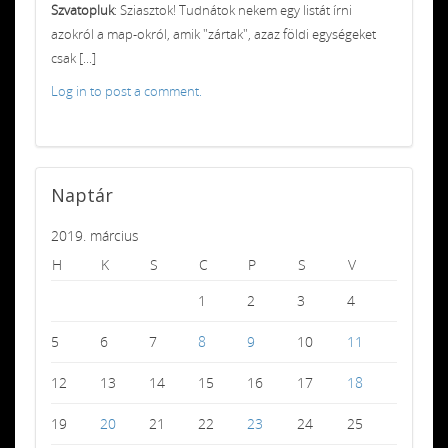
Szvatopluk
: Sziasztok! Tudnátok nekem egy listát írni
azokról a map-okról, amik "zártak", azaz földi egységeket
csak [...]
Log in to post a comment.
Naptár
2019. március
H
K
S
C
P
S
V
1
2
3
4
5
6
7
8
9
10
11
12
13
14
15
16
17
18
19
20
21
22
23
24
25