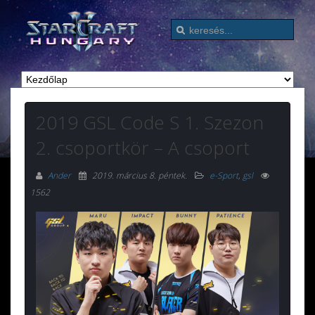
2019 GSL Code S 1. Szezon
2. csoportkör – A csoport
Ander
2019. március 8. péntek
.
e-Sport
,
gsl
1562