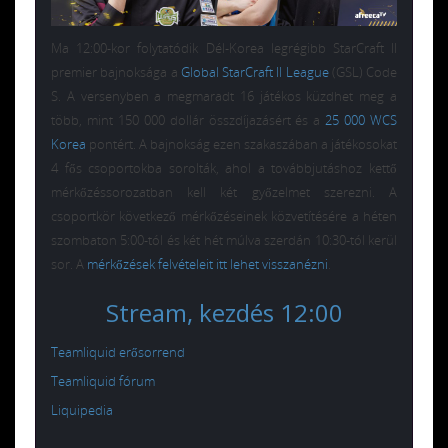
Ma 12:00-kor folytatódik Dél-Korea legrégibb StarCraft II
premier bajnoksága a
Global StarCraft II League
(GSL) Code
S. A versenyben a megmaradt 16 játékos küzdhet meg a
több, mint 150 000 dollár összdíjazásért és a
25 000 WCS
Korea
pontért. A bajnokság ezen szakaszában a játékosokat
4 fős csoportokba sorolták, ahol a továbbjutáshoz kettő
mérkőzéssorozatban kell két győzelmet szerezni. A
csoportkör következő mérkőzéseinek közvetítésére a héten
szombaton 5:00-tól és két hét múlva szerdán 10:30-tól kerül
sor. A
mérkőzések felvételeit itt lehet visszanézni
.
Stream, kezdés 12:00
Teamliquid erősorrend
Teamliquid fórum
Liquipedia