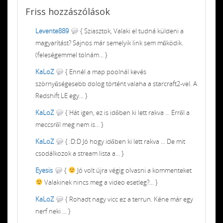
Friss
hozzászólások
Levente889
{ Sziasztok, Valaki el tudná küldeni a
magyarítást? Sajnos már semelyik link sem működik.
(feleségemmel tolnám... }
KaLoZ
{ Ennél a map poolnál kevés
szörnyűségesebb dolog történt valaha a starcraft2-vel. A
Redshift LE egy... }
KaLoZ
{ Hát igen, ez is időben ki lett rakva ... Erről a
meccsről meg nem is... }
KaLoZ
{ :D:D Jó hogy időben ki lett rakva ... De mit
csodálkozok a stream lista a... }
Eyesis
{
Jó volt újra végig olvasni a kommenteket
Valakinek nincs meg a video esetleg?... }
KaLoZ
{ Rohadt nagy vicc ez a terrun. Kéne már egy
nerf neki ... }