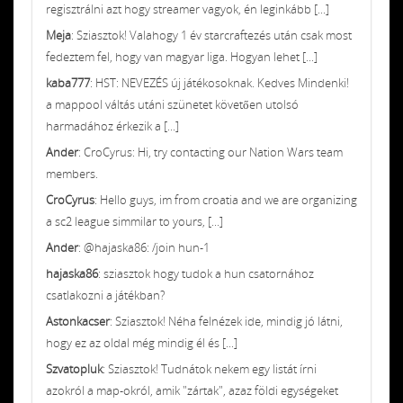
regisztrálni azt hogy streamer vagyok, én leginkább [...]
Meja
: Sziasztok! Valahogy 1 év starcraftezés után csak most
fedeztem fel, hogy van magyar liga. Hogyan lehet [...]
kaba777
: HST: NEVEZÉS új játékosoknak. Kedves Mindenki!
a mappool váltás utáni szünetet követően utolsó
harmadához érkezik a [...]
Ander
: CroCyrus: Hi, try contacting our Nation Wars team
members.
CroCyrus
: Hello guys, im from croatia and we are organizing
a sc2 league simmilar to yours, [...]
Ander
: @hajaska86: /join hun-1
hajaska86
: sziasztok hogy tudok a hun csatornához
csatlakozni a játékban?
Astonkacser
: Sziasztok! Néha felnézek ide, mindig jó látni,
hogy ez az oldal még mindig él és [...]
Szvatopluk
: Sziasztok! Tudnátok nekem egy listát írni
azokról a map-okról, amik "zártak", azaz földi egységeket