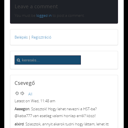
Leave a comment
You must be
logged in
to post a comment.
Belépés
|
Regisztráció
Csevegő
All
Latest on Wed, 11:48 am
Aeaegon
: Sziasztok! Hogy lehet nevezni a HST-be?
@kaba777 van esetleg valami honlap erről? köszi!
alxird
: Sziasztok, annyit akarok tudni hogy láttam, lehet itt