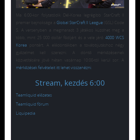
Ma 6:00-kor folytatódik Dél-Korea legrégibb StarCraft II
premier bajnoksága a
Global StarCraft II League
(GSL) Code
S. A versenyben a megmaradt 3 játékos küzdhet meg a
több, mint 25 000 dollár fődíjért és a vele járó
4000 WCS
Korea
pontért. A elődöntőkben a továbbjutáshoz négy
győzelmet kell szerezni. A döntő mérkőzéseinek
közvetítésére jövő héten vasárnap 10:00-tól kerül sor. A
mérkőzések felvételeit itt lehet visszanézni
.
Stream, kezdés 6:00
Teamliquid előzetes
Teamliquid fórum
Liquipedia