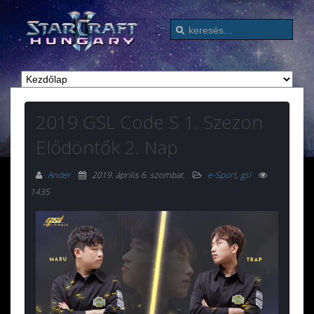
2019 GSL Code S 1. Szezon
Elődöntők 2. Nap
Ander
2019. április 6. szombat
.
e-Sport
,
gsl
1435