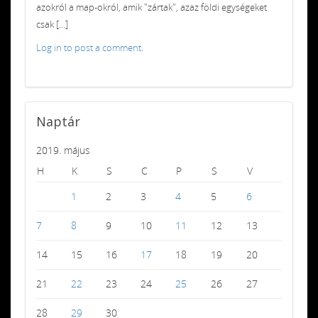
azokról a map-okról, amik "zártak", azaz földi egységeket
csak [...]
Log in to post a comment.
Naptár
2019. május
H
K
S
C
P
S
V
1
2
3
4
5
6
7
8
9
10
11
12
13
14
15
16
17
18
19
20
21
22
23
24
25
26
27
28
29
30