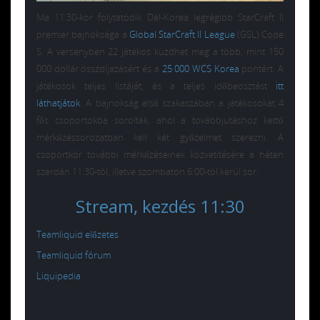
Ma 11:30-kor folytatódik Dél-Korea legrégibb StarCraft II
premier bajnoksága a
Global StarCraft II League
(GSL) Code
S. A versenyben 22 játékos küzdhet meg a több, mint 150
000 dollár összdíjazásért és a
25 000 WCS Korea
pontért. A
játékosok teljes listáját, és a teljes időbeosztást
itt
láthatjátok
. A bajnokság első szakaszában a játékosokat 4
fős csoportokba sorolták, ahol a továbbjutáshoz kettő
mérkőzéssorozatban kell két győzelmet szerezni. A
csoportkör további mérkőzéseinek közvetítésére a héten
szerdán 11:30-tól, illetve szombaton 6:00-tól kerül sor.
Stream, kezdés 11:30
Teamliquid előzetes
Teamliquid fórum
Liquipedia