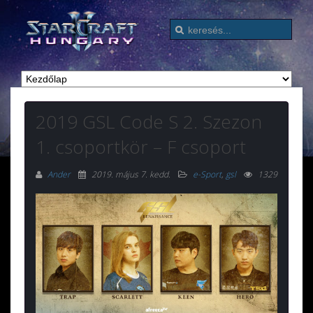
2019 GSL Code S 2. Szezon
1. csoportkör – F csoport
Ander
2019. május 7. kedd
.
e-Sport
,
gsl
1329