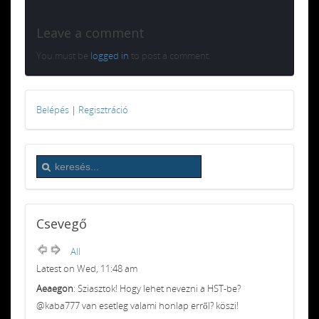
Leave a comment
You must be
logged in
to post a comment.
Belépés
|
Regisztráció
Csevegő
All
Latest on Wed, 11:48 am
Aeaegon
: Sziasztok! Hogy lehet nevezni a HST-be?
@kaba777 van esetleg valami honlap erről? köszi!