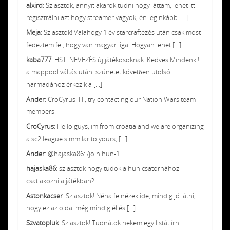
alxird
: Sziasztok, annyit akarok tudni hogy láttam, lehet itt
regisztrálni azt hogy streamer vagyok, én leginkább [...]
Meja
: Sziasztok! Valahogy 1 év starcraftezés után csak most
fedeztem fel, hogy van magyar liga. Hogyan lehet [...]
kaba777
: HST: NEVEZÉS új játékosoknak. Kedves Mindenki!
a mappool váltás utáni szünetet követően utolsó
harmadához érkezik a [...]
Ander
: CroCyrus: Hi, try contacting our Nation Wars team
members.
CroCyrus
: Hello guys, im from croatia and we are organizing
a sc2 league simmilar to yours, [...]
Ander
: @hajaska86: /join hun-1
hajaska86
: sziasztok hogy tudok a hun csatornához
csatlakozni a játékban?
Astonkacser
: Sziasztok! Néha felnézek ide, mindig jó látni,
hogy ez az oldal még mindig él és [...]
Szvatopluk
: Sziasztok! Tudnátok nekem egy listát írni