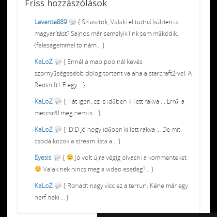
Friss
hozzászólások
Levente889
{ Sziasztok, Valaki el tudná küldeni a
magyarítást? Sajnos már semelyik link sem működik.
(feleségemmel tolnám... }
KaLoZ
{ Ennél a map poolnál kevés
szörnyűségesebb dolog történt valaha a starcraft2-vel. A
Redshift LE egy... }
KaLoZ
{ Hát igen, ez is időben ki lett rakva ... Erről a
meccsről meg nem is... }
KaLoZ
{ :D:D Jó hogy időben ki lett rakva ... De mit
csodálkozok a stream lista a... }
Eyesis
{
Jó volt újra végig olvasni a kommenteket
Valakinek nincs meg a video esetleg?... }
KaLoZ
{ Rohadt nagy vicc ez a terrun. Kéne már egy
nerf neki ... }