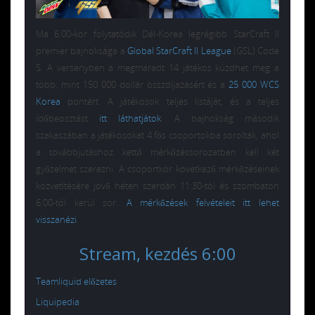
Ma 6:00-kor folytatódik Dél-Korea legrégibb StarCraft II
premier bajnoksága a
Global StarCraft II League
(GSL) Code
S. A versenyben a megmaradt 14 játékos küzdhet meg a
több, mint 150 000 dollár összdíjazásért és a
25 000 WCS
Korea
pontért. A játékosok teljes listáját, és a teljes
időbeosztást
itt láthatjátok
. A bajnokság második
szakaszában a játékosokat 4 fős csoportokba sorolták, ahol
a továbbjutáshoz kettő mérkőzéssorozatban kell két
győzelmet szerezni. A csoportkör következő mérkőzéseinek
közvetítésére jövő héten szerdán 11:30-tól és szombaton
6:00-tól kerül sor.
A mérkőzések felvételeit itt lehet
visszanézi
.
Stream, kezdés 6:00
Teamliquid előzetes
Liquipedia