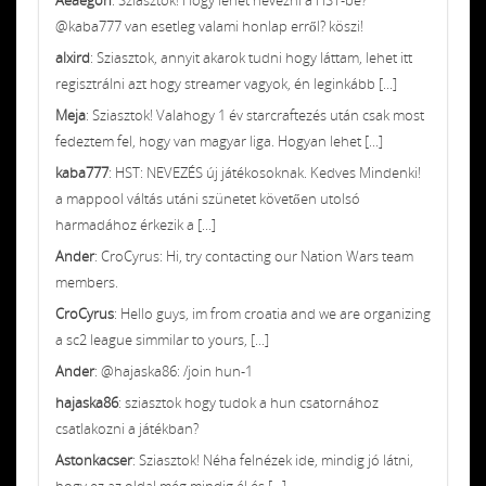
@kaba777 van esetleg valami honlap erről? köszi!
alxird
: Sziasztok, annyit akarok tudni hogy láttam, lehet itt
regisztrálni azt hogy streamer vagyok, én leginkább [...]
Meja
: Sziasztok! Valahogy 1 év starcraftezés után csak most
fedeztem fel, hogy van magyar liga. Hogyan lehet [...]
kaba777
: HST: NEVEZÉS új játékosoknak. Kedves Mindenki!
a mappool váltás utáni szünetet követően utolsó
harmadához érkezik a [...]
Ander
: CroCyrus: Hi, try contacting our Nation Wars team
members.
CroCyrus
: Hello guys, im from croatia and we are organizing
a sc2 league simmilar to yours, [...]
Ander
: @hajaska86: /join hun-1
hajaska86
: sziasztok hogy tudok a hun csatornához
csatlakozni a játékban?
Astonkacser
: Sziasztok! Néha felnézek ide, mindig jó látni,
hogy ez az oldal még mindig él és [...]