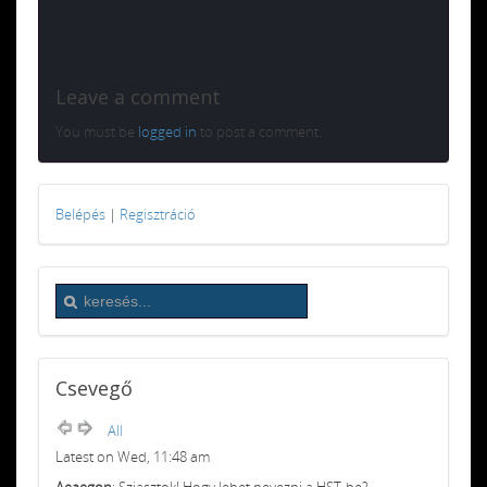
Leave a comment
You must be
logged in
to post a comment.
Belépés
|
Regisztráció
Csevegő
All
Latest on Wed, 11:48 am
Aeaegon
: Sziasztok! Hogy lehet nevezni a HST-be?