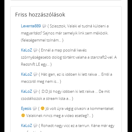
Friss
hozzászólások
Levente889
{ Sziasztok, Valaki el tudná küldeni a
magyarítást? Sajnos már semelyik link sem működik.
(feleségemmel tolnám... }
KaLoZ
{ Ennél a map poolnál kevés
szörnyűségesebb dolog történt valaha a starcraft2-vel. A
Redshift LE egy... }
KaLoZ
{ Hát igen, ez is időben ki lett rakva ... Erről a
meccsről meg nem is... }
KaLoZ
{ :D:D Jó hogy időben ki lett rakva ... De mit
csodálkozok a stream lista a... }
Eyesis
{
Jó volt újra végig olvasni a kommenteket
Valakinek nincs meg a video esetleg?... }
KaLoZ
{ Rohadt nagy vicc ez a terrun. Kéne már egy