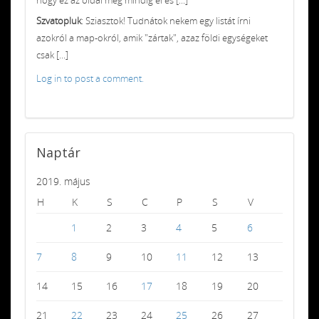
Szvatopluk
: Sziasztok! Tudnátok nekem egy listát írni
azokról a map-okról, amik "zártak", azaz földi egységeket
csak [...]
Log in to post a comment.
Naptár
2019. május
H
K
S
C
P
S
V
1
2
3
4
5
6
7
8
9
10
11
12
13
14
15
16
17
18
19
20
21
22
23
24
25
26
27