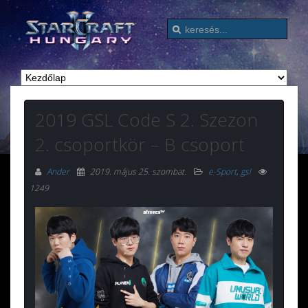
2019 GSL Code S 2. Szezon
2. csoportkör – B csoport
Ander
2019. május 25. szombat
.
e-Sport
,
gsl
1249