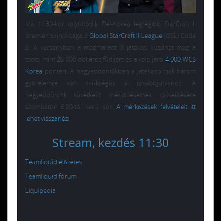
Ma 11:30-kor folytatódik Dél-Korea legrégibb StarCraft II
premier bajnoksága a
Global StarCraft II League
(GSL) Code
S. A versenyben a megmaradt 8 játékos küzdhet meg a
több, mint 26 000 dolláros fődíjért és a vele járó
4 000 WCS
Korea
pontért. A negyeddöntőkben a játékosoknak három
győzelemre van szükségük a továbbjutáshoz. A
negyeddöntők következő mérkőzéseinek közvetítésére
szombaton 6:00-tól kerül sor.
A mérkőzések felvételeit itt
lehet visszanézi
.
Stream, kezdés 11:30
Teamliquid előzetes
Teamliquid fórum
Liquipedia