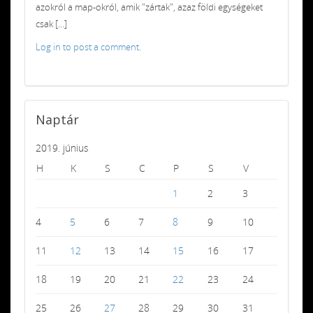
azokról a map-okról, amik "zártak", azaz földi egységeket
csak [...]
Log in to post a comment.
Naptár
2019. június
H
K
S
C
P
S
V
1
2
3
4
5
6
7
8
9
10
11
12
13
14
15
16
17
18
19
20
21
22
23
24
25
26
27
28
29
30
31