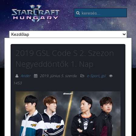
2019 GSL Code S 2. Szezon
Negyeddöntők 1. Nap
Ander
2019. június 5. szerda
.
e-Sport
,
gsl
1453