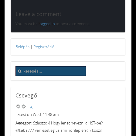
Leave a comment
You must be
logged in
to post a comment.
Belépés
|
Regisztráció
Csevegő
All
Latest on Wed, 11:48 am
Aeaegon
: Sziasztok! Hogy lehet nevezni a HST-be?
@kaba777 van esetleg valami honlap erről? köszi!