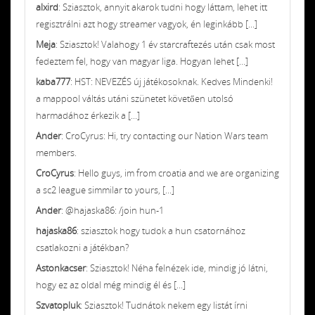
alxird
: Sziasztok, annyit akarok tudni hogy láttam, lehet itt
regisztrálni azt hogy streamer vagyok, én leginkább [...]
Meja
: Sziasztok! Valahogy 1 év starcraftezés után csak most
fedeztem fel, hogy van magyar liga. Hogyan lehet [...]
kaba777
: HST: NEVEZÉS új játékosoknak. Kedves Mindenki!
a mappool váltás utáni szünetet követően utolsó
harmadához érkezik a [...]
Ander
: CroCyrus: Hi, try contacting our Nation Wars team
members.
CroCyrus
: Hello guys, im from croatia and we are organizing
a sc2 league simmilar to yours, [...]
Ander
: @hajaska86: /join hun-1
hajaska86
: sziasztok hogy tudok a hun csatornához
csatlakozni a játékban?
Astonkacser
: Sziasztok! Néha felnézek ide, mindig jó látni,
hogy ez az oldal még mindig él és [...]
Szvatopluk
: Sziasztok! Tudnátok nekem egy listát írni