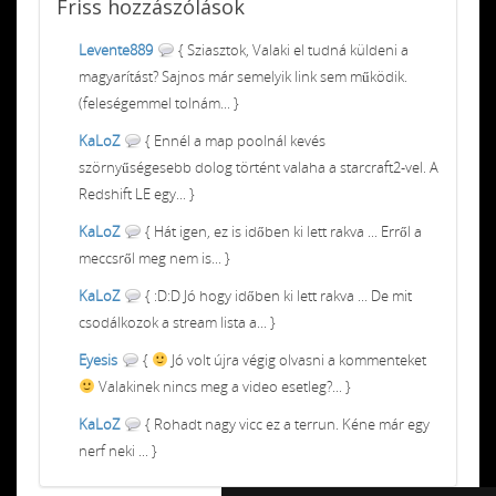
Friss
hozzászólások
Levente889
{ Sziasztok, Valaki el tudná küldeni a
magyarítást? Sajnos már semelyik link sem működik.
(feleségemmel tolnám... }
KaLoZ
{ Ennél a map poolnál kevés
szörnyűségesebb dolog történt valaha a starcraft2-vel. A
Redshift LE egy... }
KaLoZ
{ Hát igen, ez is időben ki lett rakva ... Erről a
meccsről meg nem is... }
KaLoZ
{ :D:D Jó hogy időben ki lett rakva ... De mit
csodálkozok a stream lista a... }
Eyesis
{
Jó volt újra végig olvasni a kommenteket
Valakinek nincs meg a video esetleg?... }
KaLoZ
{ Rohadt nagy vicc ez a terrun. Kéne már egy
nerf neki ... }