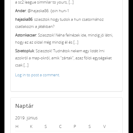
a sc2 league simmilar to yours, [...]
Ander
: @hajaska86: /join hun-1
hajaska86
: sziasztok hogy tudok a hun csatornához
csatlakozni a játékban?
Astonkacser
: Sziasztok! Néha felnézek ide, mindig jó látni,
hogy ez az oldal még mindig él és [...]
Szvatopluk
: Sziasztok! Tudnátok nekem egy listát írni
azokról a map-okról, amik "zártak", azaz földi egységeket
csak [...]
Log in to post a comment.
Naptár
2019. június
H
K
S
C
P
S
V