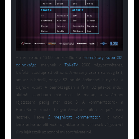
A mai napon 13:00-kor kezdődik a
HomeStory Kupa XIX.
bajnoksága
, melynek a
TaKeTV
2000 négyzetméteres,
krefeld-i stúdiója ad otthont. A verseny vasárnap estig tart,
amikor is kiderül, hogy a 32 induló játékosból ki nyeri el a
bajnoki kupát. A bajnokságban a fenti 32 játékos indul,
akikből szombatra már csak 16 marad, a vasárnapi
rájátszásra pedig már csak 8. A kommentátorok a
HomeStory kupák hagyományához hűen a játékosok
lesznek, illetve
6 meghívott kommentátor
. Ha valaki
lemaradna az élő adásról, akkor a közvetítések végeztével
újra lejátsszák az aznapi műsort felvételről.