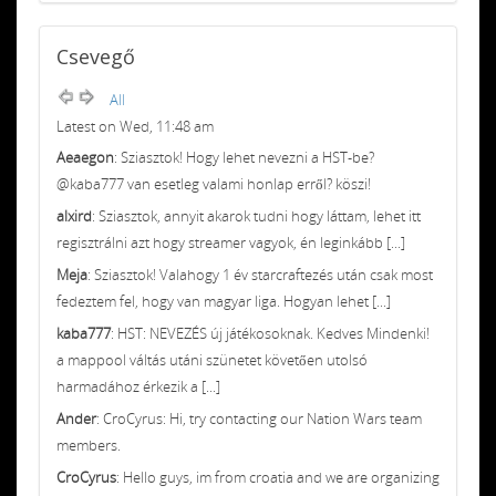
Csevegő
All
Latest on Wed, 11:48 am
Aeaegon
: Sziasztok! Hogy lehet nevezni a HST-be?
@kaba777 van esetleg valami honlap erről? köszi!
alxird
: Sziasztok, annyit akarok tudni hogy láttam, lehet itt
regisztrálni azt hogy streamer vagyok, én leginkább [...]
Meja
: Sziasztok! Valahogy 1 év starcraftezés után csak most
fedeztem fel, hogy van magyar liga. Hogyan lehet [...]
kaba777
: HST: NEVEZÉS új játékosoknak. Kedves Mindenki!
a mappool váltás utáni szünetet követően utolsó
harmadához érkezik a [...]
Ander
: CroCyrus: Hi, try contacting our Nation Wars team
members.
CroCyrus
: Hello guys, im from croatia and we are organizing