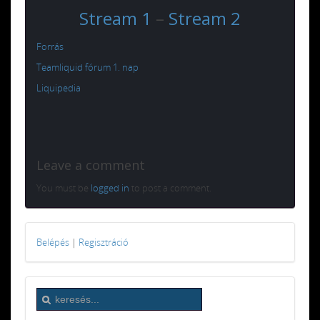
Stream 1
–
Stream 2
Forrás
Teamliquid fórum 1. nap
Liquipedia
Leave a comment
You must be
logged in
to post a comment.
Belépés
|
Regisztráció