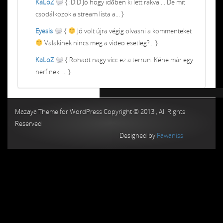
KaLoZ
{ :D:D Jó hogy időben ki lett rakva ... De mit
csodálkozok a stream lista a... }
Eyesis
{
Jó volt újra végig olvasni a kommenteket
Valakinek nincs meg a video esetleg?... }
KaLoZ
{ Rohadt nagy vicc ez a terrun. Kéne már egy
nerf neki ... }
Chiptuning MMC Autochip
Chiptunin
Mazaya Theme for WordPress Copyright © 2013 , All Rights
Reserved
Designed by
Fawaniss