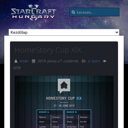
HomeStory Cup XIX
Ander
2019. június 27. csütörtök
.
e-Sport
1078