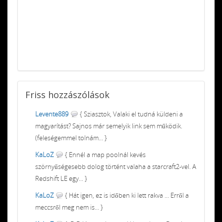
Friss
hozzászólások
Levente889
{ Sziasztok, Valaki el tudná küldeni a
magyarítást? Sajnos már semelyik link sem működik.
(feleségemmel tolnám... }
KaLoZ
{ Ennél a map poolnál kevés
szörnyűségesebb dolog történt valaha a starcraft2-vel. A
Redshift LE egy... }
KaLoZ
{ Hát igen, ez is időben ki lett rakva ... Erről a
meccsről meg nem is... }