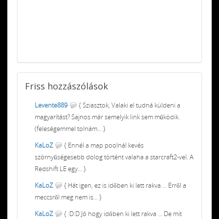
Friss
hozzászólások
Levente889
{ Sziasztok, Valaki el tudná küldeni a
magyarítást? Sajnos már semelyik link sem működik.
(feleségemmel tolnám... }
KaLoZ
{ Ennél a map poolnál kevés
szörnyűségesebb dolog történt valaha a starcraft2-vel. A
Redshift LE egy... }
KaLoZ
{ Hát igen, ez is időben ki lett rakva ... Erről a
meccsről meg nem is... }
KaLoZ
{ :D:D Jó hogy időben ki lett rakva ... De mit