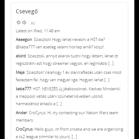
Csevegő
All
Latest on Wed, 11:48 am
Aeaegon
: Sziasztok! Hogy lehet nevezni a HST-be?
@kaba777 van esetleg valami honlap erről? köszi!
alxird
: Sziasztok, annyit akarok tudni hogy láttam, lehet itt
regisztrálni azt hogy streamer vagyok, én leginkább [...]
Meja
: Sziasztok! Valahogy 1 év starcraftezés után csak most
fedeztem fel, hogy van magyar liga. Hogyan lehet [...]
kaba777
: HST: NEVEZÉS új játékosoknak. Kedves Mindenki!
a mappool váltás utáni szünetet követően utolsó
harmadához érkezik a [...]
Ander
: CroCyrus: Hi, try contacting our Nation Wars team
members.
CroCyrus
: Hello guys, im from croatia and we are organizing
a sc2 league simmilar to yours, [...]