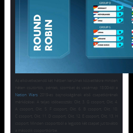
Az elkövetkezendő két hétben kerülnek közvetítésre minden
héten csütörtök, péntek, szombat és vasárnap 18:00-tól a
Nation Wars
2019-es bajnokságának első csapatkörének
mérkőzései. A teljes időbeosztás:
Okt. 3. G csoport, Okt. 4.
A csoport, Okt. 5. F csoport, Okt. 6. B csoport, Okt. 10.
C csoport, Okt. 11. D csoport, Okt. 12. E csoport, Okt. 13. H
csoport. Minden csoportból a legjobb két csapat jut tovább
a második csoportkörbe.