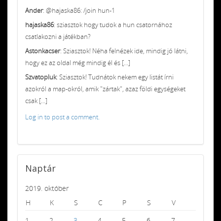
Ander
: @hajaska86: /join hun-1
hajaska86
: sziasztok hogy tudok a hun csatornához
csatlakozni a játékban?
Astonkacser
: Sziasztok! Néha felnézek ide, mindig jó látni,
hogy ez az oldal még mindig él és [...]
Szvatopluk
: Sziasztok! Tudnátok nekem egy listát írni
azokról a map-okról, amik "zártak", azaz földi egységeket
csak [...]
Log in to post a comment.
Naptár
2019. október
H
K
S
C
P
S
V
1
2
3
4
5
6
7