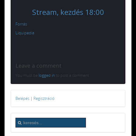
Stream, kezdés 18:00
Forrás
Liquipedia
Leave a comment
You must be
logged in
to post a comment.
Belépés
|
Regisztráció