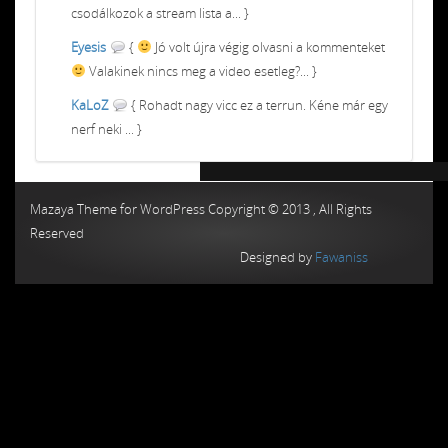
csodálkozok a stream lista a... }
Eyesis
{
Jó volt újra végig olvasni a kommenteket
Valakinek nincs meg a video esetleg?... }
KaLoZ
{ Rohadt nagy vicc ez a terrun. Kéne már egy
nerf neki ... }
Chiptuning MMC Autochip
Chiptunin
Mazaya Theme for WordPress Copyright © 2013 , All Rights
Reserved
Designed by
Fawaniss