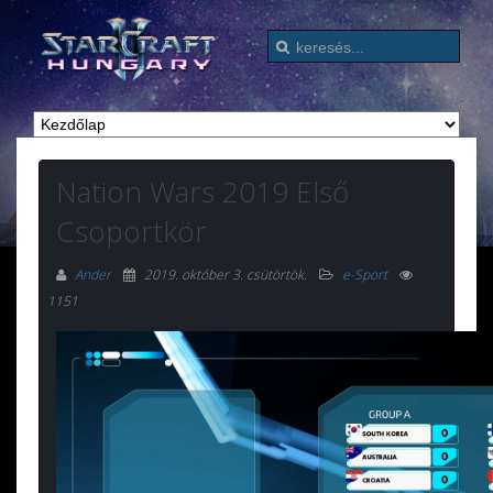
Nation Wars 2019 Első
Csoportkör
Ander
2019. október 3. csütörtök
.
e-Sport
1151