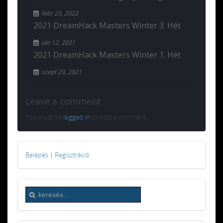
febr 23, 2022
2021 DreamHack Masters Winter 3. Hét
okt 12, 2021
2021 DreamHack Masters Winter 1. Hét
szept 29, 2021
Leave a comment
You must be
logged in
to post a comment.
Belépés
|
Regisztráció