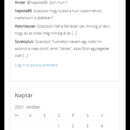
Ander
: @hajaska86: /join hun-1
hajaska86
: sziasztok hogy tudok a hun csatornához
csatlakozni a játékban?
Astonkacser
: Sziasztok! Néha felnézek ide, mindig jó látni,
hogy ez az oldal még mindig él és [...]
Szvatopluk
: Sziasztok! Tudnátok nekem egy listát írni
azokról a map-okról, amik "zártak", azaz földi egységeket
csak [...]
Log in to post a comment.
Naptár
2021. október
H
K
S
C
P
S
V
1
2
3
4