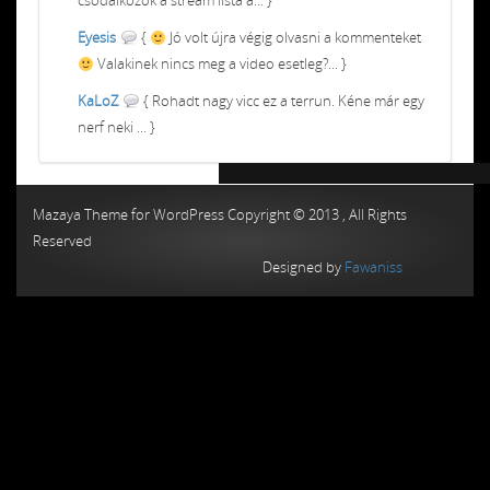
csodálkozok a stream lista a... }
Eyesis
{
Jó volt újra végig olvasni a kommenteket
Valakinek nincs meg a video esetleg?... }
KaLoZ
{ Rohadt nagy vicc ez a terrun. Kéne már egy
nerf neki ... }
Chiptuning MMC Autochip
Chiptunin
Mazaya Theme for WordPress Copyright © 2013 , All Rights
Reserved
Designed by
Fawaniss