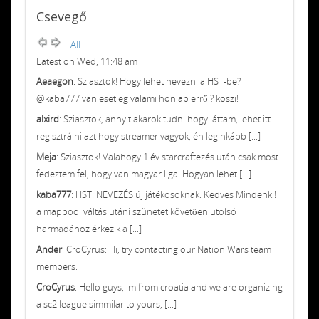
Csevegő
All
Latest on Wed, 11:48 am
Aeaegon
: Sziasztok! Hogy lehet nevezni a HST-be?
@kaba777 van esetleg valami honlap erről? köszi!
alxird
: Sziasztok, annyit akarok tudni hogy láttam, lehet itt
regisztrálni azt hogy streamer vagyok, én leginkább [...]
Meja
: Sziasztok! Valahogy 1 év starcraftezés után csak most
fedeztem fel, hogy van magyar liga. Hogyan lehet [...]
kaba777
: HST: NEVEZÉS új játékosoknak. Kedves Mindenki!
a mappool váltás utáni szünetet követően utolsó
harmadához érkezik a [...]
Ander
: CroCyrus: Hi, try contacting our Nation Wars team
members.
CroCyrus
: Hello guys, im from croatia and we are organizing
a sc2 league simmilar to yours, [...]