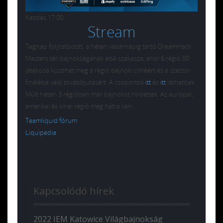
Kezdés 17:00
Stream
Tegnap folytatódott, a héten vasárnapig tartó DreamHack
Masters téli bajnokságának első szakasza, ahol 6 régió 80
játékosa küzdhet meg a régió bajnoki címéért és a szezon
fináléba való továbbjutásért. A csoportok
itt
és
itt
láthatóak.
Múlt héten 3 régióban már bajnokot hirdettek. Az európai,
amerikai és kínai régió még hátra van.
Teamliquid fórum
Liquipedia
Kapcsolódó hírek
2022 IEM Katowice Világbajnokság