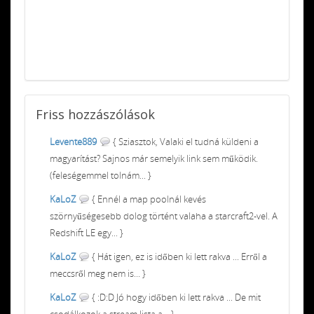
Friss
hozzászólások
Levente889
{ Sziasztok, Valaki el tudná küldeni a
magyarítást? Sajnos már semelyik link sem működik.
(feleségemmel tolnám... }
KaLoZ
{ Ennél a map poolnál kevés
szörnyűségesebb dolog történt valaha a starcraft2-vel. A
Redshift LE egy... }
KaLoZ
{ Hát igen, ez is időben ki lett rakva ... Erről a
meccsről meg nem is... }
KaLoZ
{ :D:D Jó hogy időben ki lett rakva ... De mit