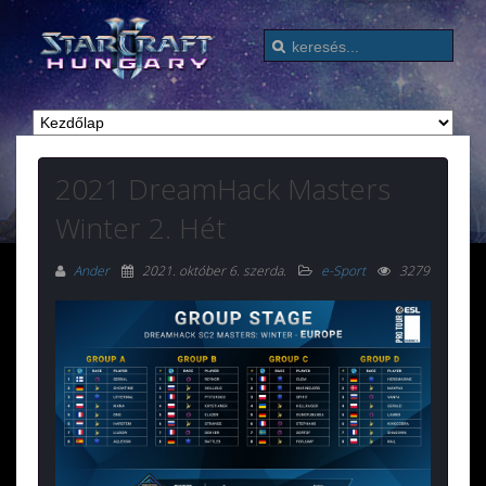
2021 DreamHack Masters
Winter 2. Hét
Ander
2021. október 6. szerda
.
e-Sport
3279