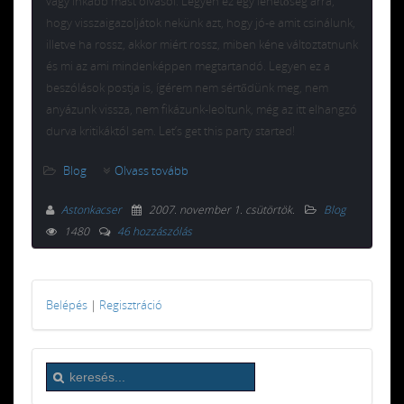
vagy inkább mást olvasol. Legyen ez egy lehetőség arra,
hogy visszaigazoljátok nekünk azt, hogy jó-e amit csinálunk,
illetve ha rossz, akkor miért rossz, miben kéne változtatnunk
és mi az ami mindenképpen megtartandó. Legyen ez a
beszólások postja is, ígérem nem sértődünk meg, nem
anyázunk vissza, nem fikázunk-leoltunk, még az itt elhangzó
durva kritikáktól sem. Let’s get this party started!
Blog
Olvass tovább
Astonkacser
2007. november 1. csütörtök
.
Blog
1480
46 hozzászólás
Belépés
|
Regisztráció