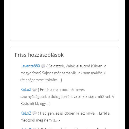
Friss
hozzászólások
Levente889
{ Sziasztok, Valaki el tudná küldeni a
magyarítást? Sajnos már semelyik link sem működik.
(feleségemmel tolnám... }
KaLoZ
{ Ennél a map poolnál kevés
szörnyűségesebb dolog történt valaha a starcraft2-vel. A
Redshift LE egy... }
KaLoZ
{ Hát igen, ez is időben ki lett rakva ... Erről a
meccsről meg nem is... }