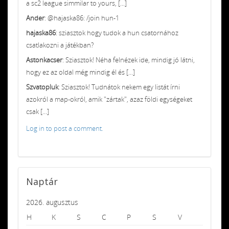
a sc2 league simmilar to yours, [...]
Ander
: @hajaska86: /join hun-1
hajaska86
: sziasztok hogy tudok a hun csatornához
csatlakozni a játékban?
Astonkacser
: Sziasztok! Néha felnézek ide, mindig jó látni,
hogy ez az oldal még mindig él és [...]
Szvatopluk
: Sziasztok! Tudnátok nekem egy listát írni
azokról a map-okról, amik "zártak", azaz földi egységeket
csak [...]
Log in to post a comment.
Naptár
2026. augusztus
H
K
S
C
P
S
V