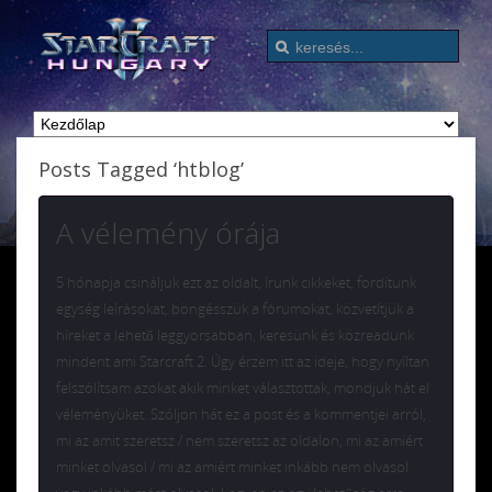
Posts Tagged ‘htblog’
A vélemény órája
5 hónapja csináljuk ezt az oldalt, írunk cikkeket, fordítunk
egység leírásokat, böngésszük a fórumokat, közvetítjük a
híreket a lehető leggyorsabban, keresünk és közreadunk
mindent ami Starcraft 2. Úgy érzem itt az ideje, hogy nyíltan
felszólítsam azokat akik minket választottak, mondjuk hát el
véleményüket. Szóljon hát ez a post és a kommentjei arról,
mi az amit szeretsz / nem szeretsz az oldalon, mi az amiért
minket olvasol / mi az amiért minket inkább nem olvasol