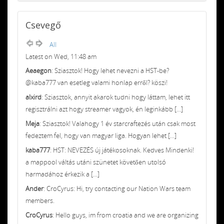
Csevegő
All
Latest on Wed, 11:48 am
Aeaegon
: Sziasztok! Hogy lehet nevezni a HST-be?
@kaba777 van esetleg valami honlap erről? köszi!
alxird
: Sziasztok, annyit akarok tudni hogy láttam, lehet itt
regisztrálni azt hogy streamer vagyok, én leginkább [...]
Meja
: Sziasztok! Valahogy 1 év starcraftezés után csak most
fedeztem fel, hogy van magyar liga. Hogyan lehet [...]
kaba777
: HST: NEVEZÉS új játékosoknak. Kedves Mindenki!
a mappool váltás utáni szünetet követően utolsó
harmadához érkezik a [...]
Ander
: CroCyrus: Hi, try contacting our Nation Wars team
members.
CroCyrus
: Hello guys, im from croatia and we are organizing