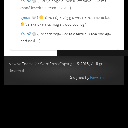
KaLoZ
{ :D:D Jó hogy időben ki lett rakva ... De mit
csodálkozok a stream lista a... }
Eyesis
{
Jó volt újra végig olvasni a kommenteket
Valakinek nincs meg a video esetleg?... }
KaLoZ
{ Rohadt nagy vicc ez a terrun. Kéne már egy
nerf neki ... }
Chiptuning MMC Autochip
Chiptunin
Mazaya Theme for WordPress Copyright © 2013 , All Rights
Reserved
Designed by
Fawaniss