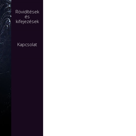
Rövidítések
és
kifejezések
Kapcsolat