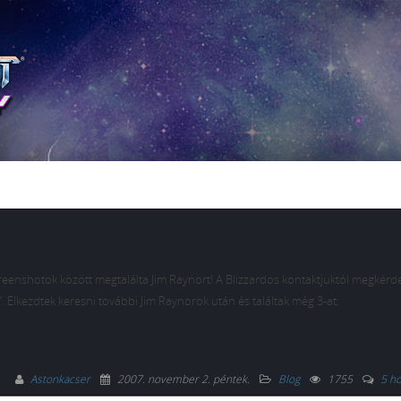
creenshotok között megtalálta Jim Raynort! A Blizzardos kontaktjuktól megkérde
”. Elkezdtek keresni további Jim Raynorok után és találtak még 3-at:
Astonkacser
2007. november 2. péntek
.
Blog
1755
5 h