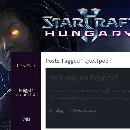
Posts Tagged ‘rejtettpoén’
Kezdőlap
Hol van Jim Raynor?
Magyar
A Starcraft Legacy fórumán az egyik fan az új s
stream lista
ő visszaigazolta, hogy bizony ez egy „easter egg
Blog
Olvass tovább
Wiki