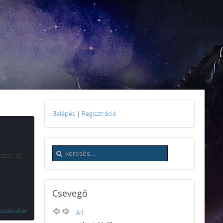
Belépés
|
Regisztráció
zték, és
Csevegő
ozzászólás
All