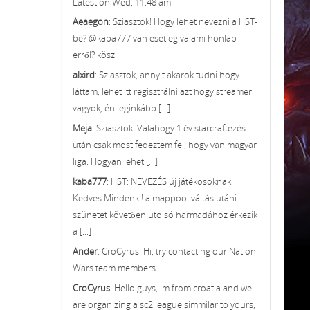
Latest on Wed, 11:48 am
Aeaegon
: Sziasztok! Hogy lehet nevezni a HST-
be? @kaba777 van esetleg valami honlap
erről? köszi!
alxird
: Sziasztok, annyit akarok tudni hogy
láttam, lehet itt regisztrálni azt hogy streamer
vagyok, én leginkább [...]
Meja
: Sziasztok! Valahogy 1 év starcraftezés
után csak most fedeztem fel, hogy van magyar
liga. Hogyan lehet [...]
kaba777
: HST: NEVEZÉS új játékosoknak.
Kedves Mindenki! a mappool váltás utáni
szünetet követően utolsó harmadához érkezik
a [...]
Ander
: CroCyrus: Hi, try contacting our Nation
Wars team members.
CroCyrus
: Hello guys, im from croatia and we
are organizing a sc2 league simmilar to yours,