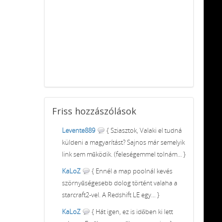
Friss
hozzászólások
Levente889
{ Sziasztok, Valaki el tudná
küldeni a magyarítást? Sajnos már semelyik
link sem működik. (feleségemmel tolnám... }
KaLoZ
{ Ennél a map poolnál kevés
szörnyűségesebb dolog történt valaha a
starcraft2-vel. A Redshift LE egy... }
KaLoZ
{ Hát igen, ez is időben ki lett