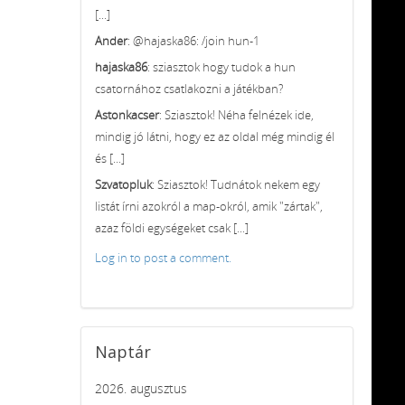
[...]
Ander
: @hajaska86: /join hun-1
hajaska86
: sziasztok hogy tudok a hun
csatornához csatlakozni a játékban?
Astonkacser
: Sziasztok! Néha felnézek ide,
mindig jó látni, hogy ez az oldal még mindig él
és [...]
Szvatopluk
: Sziasztok! Tudnátok nekem egy
listát írni azokról a map-okról, amik "zártak",
azaz földi egységeket csak [...]
Log in to post a comment.
Naptár
2026. augusztus