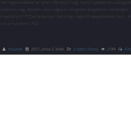
ccsek megszervezését kell érteni. Reméljük, hogy nyártól újjáéledhet a válogatot
yerekre és nagy létszámú közönségre is. Válogatott válogatókról, barátságos
k beszámolót. PSZ-el hamarosan készül egy nagyobb lélegzetvételű interjú, a
ánunk a munkádhoz PSZ!
nf.purple
2012. június 5. kedd
.
e-Sport
,
Fontos
2189
4 h