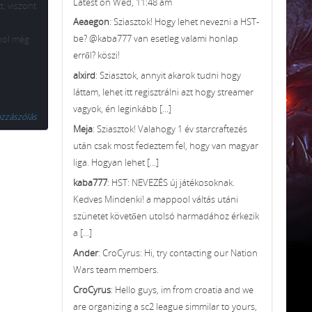
Latest on Wed, 11:48 am
t, viszont
Aeaegon
: Sziasztok! Hogy lehet nevezni a HST-
be? @kaba777 van esetleg valami honlap
hol még
erről? köszi!
alxird
: Sziasztok, annyit akarok tudni hogy
láttam, lehet itt regisztrálni azt hogy streamer
vagyok, én leginkább [...]
ozzászólás
Meja
: Sziasztok! Valahogy 1 év starcraftezés
után csak most fedeztem fel, hogy van magyar
liga. Hogyan lehet [...]
kaba777
: HST: NEVEZÉS új játékosoknak.
Kedves Mindenki! a mappool váltás utáni
szünetet követően utolsó harmadához érkezik
a [...]
Ander
: CroCyrus: Hi, try contacting our Nation
Wars team members.
CroCyrus
: Hello guys, im from croatia and we
are organizing a sc2 league simmilar to yours,