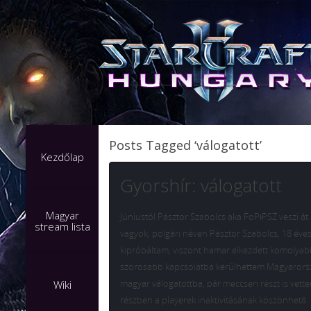
Posts Tagged ‘válogatott’
Kezdőlap
Gyorshír: válogatott
Magyar
Júniustól Pásztor Szabolcs aka FoPǂPSZ veszi át
stream lista
vagyok, polgári néven Pásztor Szabolcs, 18 éves 
kipróbáltam, viszont hamar elkezdett komolyabba
szorosabb kapcsolatba kerülhettem Magyarorszá
magyar válogatottba, pár meccsen részt is vett
Wiki
részben a playerek inaktivitásának köszönhető. 