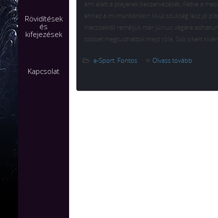
ami alatt a playerek beszervezését, illetve a me
ehhez a mi munkánkon kívül szükség lesz jó pla
Rövidítések
és
meccsekről reméljük már június végére adhatun
kifejezések
többet megtudhattok majd róla. Sok sikert kív
e-Sport
,
Fontos
Olvass tovább
Kapcsolat