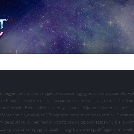
 a magyar StarCraft2-es válogatott vezetését. Egy gyors bemutatkozás tőle: Fo
és Budapesten élek. A release óta játszom a StarCraft II-vel , ez az első RTS am
n érdekelni. Ezért is sikerült viszonylag hamar feljutnom Master league-be, í
g legjobb playereivel, az SCII napokon pedig sokat beszélgettünk. Purple me
em, de az utóbbi időben nem működött jól a dolog, ami részben Purple időhiá
Ezen próbálunk meg úgy változtatni, hogy Purple-lel együtt fogjuk vinni a válo