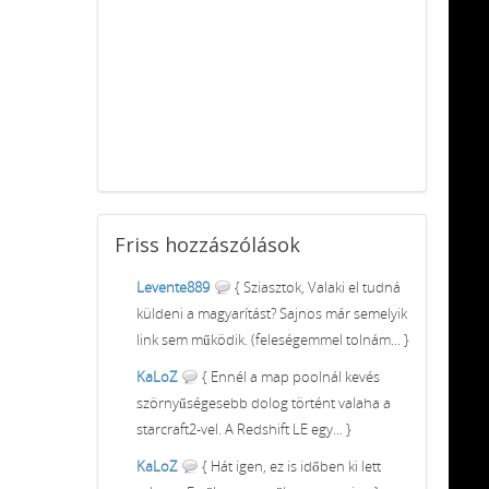
Friss
hozzászólások
Levente889
{ Sziasztok, Valaki el tudná
küldeni a magyarítást? Sajnos már semelyik
link sem működik. (feleségemmel tolnám... }
KaLoZ
{ Ennél a map poolnál kevés
szörnyűségesebb dolog történt valaha a
starcraft2-vel. A Redshift LE egy... }
KaLoZ
{ Hát igen, ez is időben ki lett