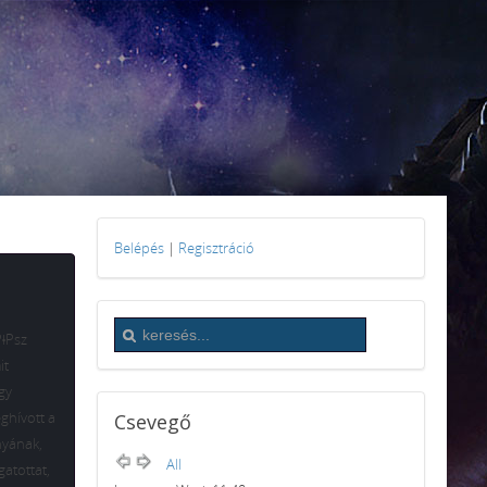
Belépés
|
Regisztráció
PǂPsz
it
gy
ghívott a
Csevegő
nyának,
All
gatottat,