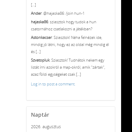
[...]
Ander
: @hajaska86: /join hun-1
hajaska86
: sziasztok hogy tudok a hun
csatornához csatlakozni a játékban?
Astonkacser
: Sziasztok! Néha felnézek ide,
mindig jó látni, hogy ez az oldal még mindig él
és [...]
Szvatopluk
: Sziasztok! Tudnátok nekem egy
listát írni azokról a map-okról, amik "zártak",
azaz földi egységeket csak [...]
Log in to post a comment.
Naptár
2026. augusztus