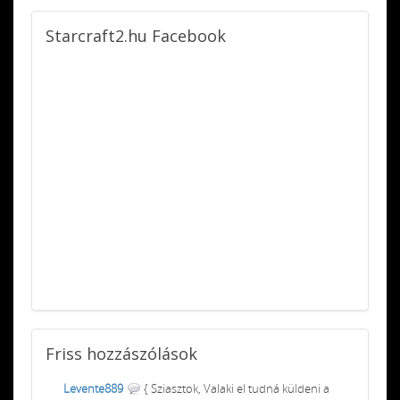
Starcraft2.hu
Facebook
Friss
hozzászólások
Levente889
{ Sziasztok, Valaki el tudná küldeni a