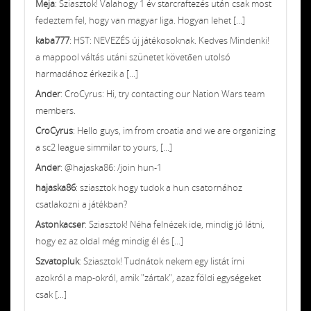
Meja
: Sziasztok! Valahogy 1 év starcraftezés után csak most
fedeztem fel, hogy van magyar liga. Hogyan lehet [...]
kaba777
: HST: NEVEZÉS új játékosoknak. Kedves Mindenki!
a mappool váltás utáni szünetet követően utolsó
harmadához érkezik a [...]
Ander
: CroCyrus: Hi, try contacting our Nation Wars team
members.
CroCyrus
: Hello guys, im from croatia and we are organizing
a sc2 league simmilar to yours, [...]
Ander
: @hajaska86: /join hun-1
hajaska86
: sziasztok hogy tudok a hun csatornához
csatlakozni a játékban?
Astonkacser
: Sziasztok! Néha felnézek ide, mindig jó látni,
hogy ez az oldal még mindig él és [...]
Szvatopluk
: Sziasztok! Tudnátok nekem egy listát írni
azokról a map-okról, amik "zártak", azaz földi egységeket
csak [...]