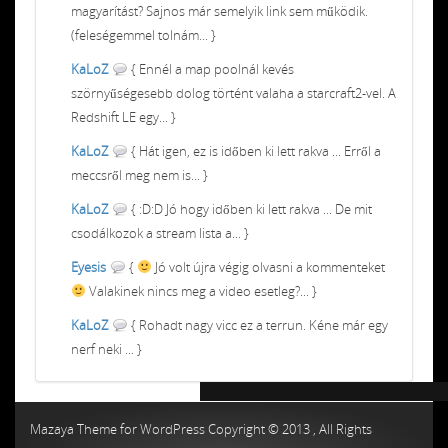
magyarítást? Sajnos már semelyik link sem működik.
(feleségemmel tolnám... }
KaLoZ
{ Ennél a map poolnál kevés
szörnyűségesebb dolog történt valaha a starcraft2-vel. A
Redshift LE egy... }
KaLoZ
{ Hát igen, ez is időben ki lett rakva ... Erről a
meccsről meg nem is... }
KaLoZ
{ :D:D Jó hogy időben ki lett rakva ... De mit
csodálkozok a stream lista a... }
Eyesis
{
Jó volt újra végig olvasni a kommenteket
Valakinek nincs meg a video esetleg?... }
KaLoZ
{ Rohadt nagy vicc ez a terrun. Kéne már egy
nerf neki ... }
Chiptuning MMC Autochip
Chiptunin
Mazaya Theme for WordPress Copyright © 2013 , All Rights