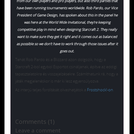
from our own players and pro players, but also third parties that
have been running tournaments worldwide. Rob Pardo, our Vice
President of Game Design, has spoken about this in the panel he
was here at the World Wide Invitational, they’re keeping
competitive play in mind when designing Starcraft 2. They really
want to make sure they get it right and it comes out as balanced
as possible so we don’t have to work through those issues after it
goes out.
Tehát Rob Pardo és a Blizzard azon dolgozik, hogy a
Starcraft 2-bol egybol Esportot csináljanak, építve az eddigi
tapasztalatokra és visszajelzésekre. Számíthatunk rá, hogy a
játék megjelenéskor is már ki lesz egyensúlyozva.
Az interjú teljes fordítását olvashatjátok a
Frostshock!-on
.
Comments (1)
Leave a comment