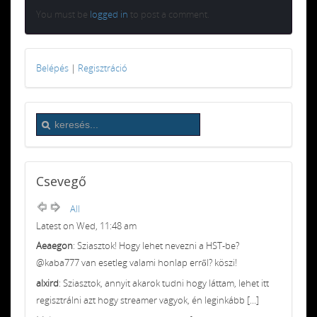
You must be
logged in
to post a comment.
Belépés
|
Regisztráció
Csevegő
All
Latest on Wed, 11:48 am
Aeaegon
: Sziasztok! Hogy lehet nevezni a HST-be?
@kaba777 van esetleg valami honlap erről? köszi!
alxird
: Sziasztok, annyit akarok tudni hogy láttam, lehet itt
regisztrálni azt hogy streamer vagyok, én leginkább [...]