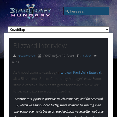
Blizzard interview
Astonkacser
2007. május 29. kedd
.
Hírek
1823
Az Amped Esports közölt egy
interviewt Paul Della Bitta-val
,
aki a Blizzardnál „Senior Community Manager” és az Esport
szekció vezetője. Bár a beszélgetés többnyire a WoW körül
forog, azért szó esik a Starcraft 2-ről is:
We want to support eSports as much as we can, and for Starcraft
2, which was announced today, we’re going to be making even
more improvements based on the feedback we’ve gotten not only