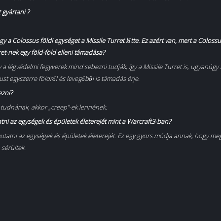
 gyártani ?
 a Colossus földi egységet a Missile Turret lőtte. Ez azért van, mert a Coloss
et-nek egy föld-föld elleni támadása?
 légvédelmi fegyverek mind sebezni tudják, így a Missile Turret is, ugyanúgy
st egyszerre földről és levegőből is támadás érje.
ezni?
a tudnának, akkor „creep”-ek lennének.
tni az egységek és épületek életerejét mint a Warcraft3-ban?
utatni az egységek és épületek életerejét. Ez egy gyors módja annak, hogy me
sérültek.