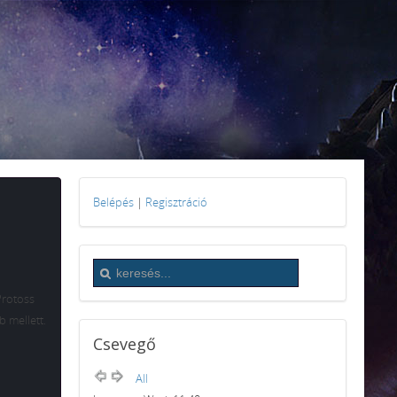
Belépés
|
Regisztráció
rotoss
b mellett.
Csevegő
All