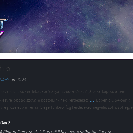
ch 6—
Hírek
5128
ly most is sok érdekes apróságot tisztáz a készülő játékkal kapcsolatban.
 egyre jobbak, szóval a postoljunk neki kérdéseket:
IDE!
Ebben a Q&A-ban a P
ogy legközelebb a Terran Siege Tank-ról fog kérdéseket megválaszolni, sok egyé
ület ?
évő Photon Cannonnak. A Starcraft II-ben nem lesz Photon Cannon.