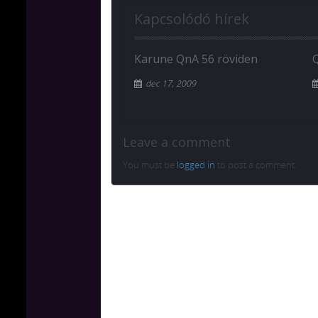
Kapcsolódó hírek
Karune QnA 56 röviden
dec 17, 2009
Leave a comment
You must be
logged in
to post a comment.