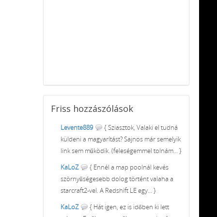
Friss
hozzászólások
Levente889
{ Sziasztok, Valaki el tudná
küldeni a magyarítást? Sajnos már semelyik
link sem működik. (feleségemmel tolnám... }
KaLoZ
{ Ennél a map poolnál kevés
szörnyűségesebb dolog történt valaha a
starcraft2-vel. A Redshift LE egy... }
KaLoZ
{ Hát igen, ez is időben ki lett