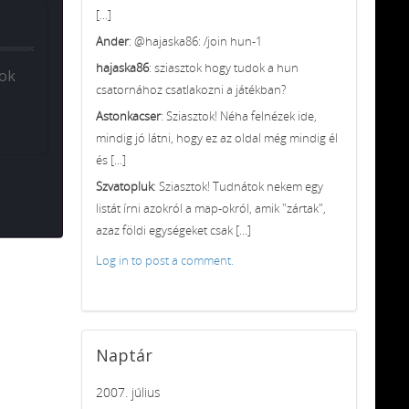
[...]
Ander
: @hajaska86: /join hun-1
hajaska86
: sziasztok hogy tudok a hun
zok
csatornához csatlakozni a játékban?
Astonkacser
: Sziasztok! Néha felnézek ide,
mindig jó látni, hogy ez az oldal még mindig él
és [...]
Szvatopluk
: Sziasztok! Tudnátok nekem egy
listát írni azokról a map-okról, amik "zártak",
azaz földi egységeket csak [...]
Log in to post a comment.
Naptár
2007. július