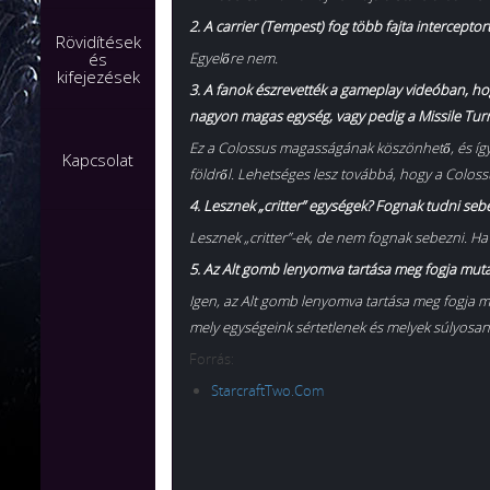
2. A carrier (Tempest) fog több fajta interceptort
Rövidítések
és
Egyelőre nem.
kifejezések
3. A fanok észrevették a gameplay videóban, hogy
nagyon magas egység, vagy pedig a Missile Turr
Ez a Colossus magasságának köszönhető, és így a
Kapcsolat
földről. Lehetséges lesz továbbá, hogy a Colossu
4. Lesznek „critter” egységek? Fognak tudni seb
Lesznek „critter”-ek, de nem fognak sebezni. H
5. Az Alt gomb lenyomva tartása meg fogja muta
Igen, az Alt gomb lenyomva tartása meg fogja m
mely egységeink sértetlenek és melyek súlyosan 
Forrás:
StarcraftTwo.Com