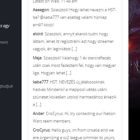
Latest on Wed, 11:48 am
Aeaegon
: Sziasztok! Hogy lehet nevezni a HST-
be? @kaba777 van esetleg valami honlap
erről? köszi!
us egy
alxird
: Sziasztok, annyit akarok tudni hogy
láttam, lehet itt regisztrálni azt hogy streamer
 mint
vagyok, én leginkább [...]
Meja
: Sziasztok! Valahogy 1 év starcraftezés
után csak most fedeztem fel, hogy van magyar
liga. Hogyan lehet [...]
kaba777
: HST: NEVEZÉS új játékosoknak.
gtudjuk
Kedves Mindenki! a mappool váltás utáni
szünetet követően utolsó harmadához érkezik
a [...]
Ander
: CroCyrus: Hi, try contacting our Nation
Wars team members.
CroCyrus
: Hello guys, im from croatia and we
are organizing a sc2 league simmilar to yours,