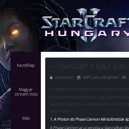
—StarCraft II Q&A Bat
Kezdőlap
Astonkacser
2007. július 20. péntek
.
A nagysikerű Kérdések-Válaszok újabb része, ame
Magyar
stream lista
Karune azt mondta nekünk, hogy a fan kérdések
fajról lesz főleg szó, de megvillantja nekünk, h
Nézzük hát:
Wiki
1. A Photon és Phase Cannon két különböző ép
A Phase Cannon az új verziója a Starcrafban l