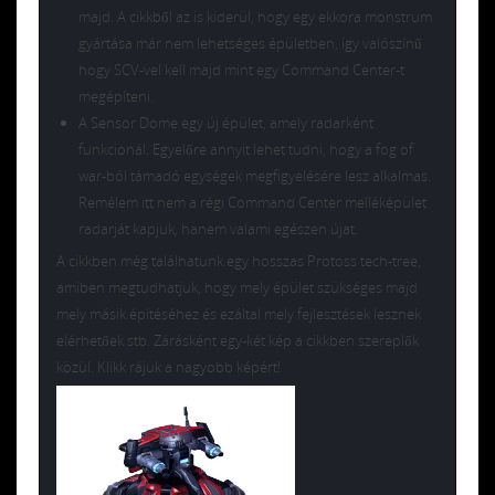
majd. A cikkből az is kiderül, hogy egy ekkora monstrum
gyártása már nem lehetséges épületben, így valószínű
hogy SCV-vel kell majd mint egy Command Center-t
megépíteni.
A Sensor Dome egy új épület, amely radarként
funkcionál. Egyelőre annyit lehet tudni, hogy a fog of
war-ból támadó egységek megfigyelésére lesz alkalmas.
Remélem itt nem a régi Command Center melléképület
radarját kapjuk, hanem valami egészen újat.
A cikkben még találhatunk egy hosszas Protoss tech-tree,
amiben megtudhatjuk, hogy mely épület szükséges majd
mely másik építéséhez és ezáltal mely fejlesztések lesznek
elérhetőek stb. Zárásként egy-két kép a cikkben szereplők
közül. Klikk rájuk a nagyobb képért!