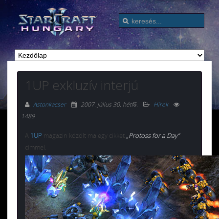
1UP exkluzív interjú
Astonkacser
2007. július 30. hétfő
.
Hírek
1489
A
1UP
magazin közölt ma egy cikket
„Protoss for a Day”
címmel.