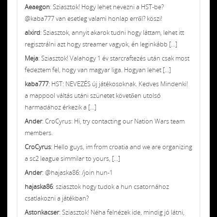
Aeaegon
: Sziasztok! Hogy lehet nevezni a HST-be?
@kaba777 van esetleg valami honlap erről? köszi!
alxird
: Sziasztok, annyit akarok tudni hogy láttam, lehet itt
regisztrálni azt hogy streamer vagyok, én leginkább [...]
Meja
: Sziasztok! Valahogy 1 év starcraftezés után csak most
fedeztem fel, hogy van magyar liga. Hogyan lehet [...]
kaba777
: HST: NEVEZÉS új játékosoknak. Kedves Mindenki!
a mappool váltás utáni szünetet követően utolsó
harmadához érkezik a [...]
Ander
: CroCyrus: Hi, try contacting our Nation Wars team
members.
CroCyrus
: Hello guys, im from croatia and we are organizing
a sc2 league simmilar to yours, [...]
Ander
: @hajaska86: /join hun-1
hajaska86
: sziasztok hogy tudok a hun csatornához
csatlakozni a játékban?
Astonkacser
: Sziasztok! Néha felnézek ide, mindig jó látni,