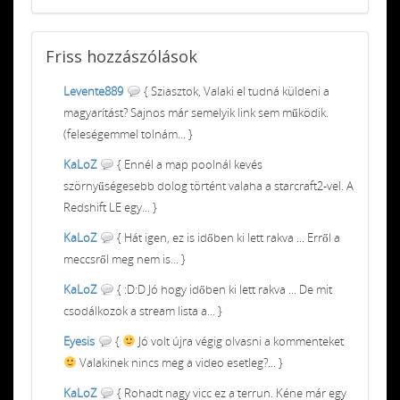
Friss
hozzászólások
Levente889
{ Sziasztok, Valaki el tudná küldeni a
magyarítást? Sajnos már semelyik link sem működik.
(feleségemmel tolnám... }
KaLoZ
{ Ennél a map poolnál kevés
szörnyűségesebb dolog történt valaha a starcraft2-vel. A
Redshift LE egy... }
KaLoZ
{ Hát igen, ez is időben ki lett rakva ... Erről a
meccsről meg nem is... }
KaLoZ
{ :D:D Jó hogy időben ki lett rakva ... De mit
csodálkozok a stream lista a... }
Eyesis
{
Jó volt újra végig olvasni a kommenteket
Valakinek nincs meg a video esetleg?... }
KaLoZ
{ Rohadt nagy vicc ez a terrun. Kéne már egy