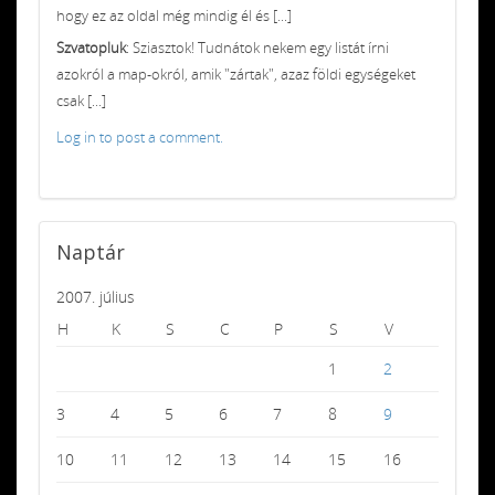
hogy ez az oldal még mindig él és [...]
Szvatopluk
: Sziasztok! Tudnátok nekem egy listát írni
azokról a map-okról, amik "zártak", azaz földi egységeket
csak [...]
Log in to post a comment.
Naptár
2007. július
H
K
S
C
P
S
V
1
2
3
4
5
6
7
8
9
10
11
12
13
14
15
16