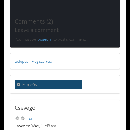
Comments (2)
Leave a comment
You must be
logged in
to post a comment.
Belépés
|
Regisztráció
Csevegő
All
Latest on Wed, 11:48 am