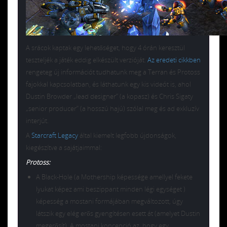
A srácok kaptak egy lehetőséget, hogy 4 órán keresztül
teszteljék a játék eddig elkészült verzióját.
Az eredeti cikkben
rengeteg új információt tudhatunk meg a Terran és Protoss
fajokkal kapcsolatban, és láthatunk egy kis videót is, ahol
Dustin Browder „lead designer” (a kopasz) és Chris Sigaty
„senior producer” (a hosszú hajú) szólal meg és ad exkluzív
interjút.
A
Starcraft Legacy
által kiemelt legfobb újdonságok,
kiegészítve a sajátjaimmal:
Protoss:
A Black-Hole (a Mothership képessége amellyel fekete
lyukat képez ami beszippant minden légi egységet )
képesség a mostani formájában megváltozott, úgy
látszik egy elég erős gyengítésen esett át (amelyet Dustin
megerősít). A mostani koncepció az, hogy egy