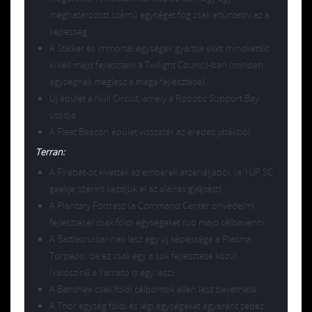
meghatározott számú egységet fog csak eltüntetni ez a
képesség.
A Stalker és Immortal egységek gyártsa előtt mindkettőt
ki kell majd fejleszteni a Twilight Council-ban (minden
egységnek meglesz a maga fejlesztése).
Új épület a Null Circuit, amely a Robotic Support Bay
utódja.
A Fleet Beacon épület visszatér az eredeti játékból.
Terran:
A Firebat-ot kivették az emberek arzenáljából. (a 1UP SC
geekje szerint kezdjük el az aláírás gyűjtést)
A Plantary Fortress (a Command Center önvédelmi
fejlesztése) csak földi egységeket tud majd célbavenni.
A Battlecruiser-nek lesz egy új képessége a Plasma
Torpedo, de ez csak egy a sok fejlesztése közül
(valószínű a Yamato is egy lesz).
A Banshee csak földi célpontok ellen lesz bevethető.
A Thor egység földi és légi egységeket egyaránt sebez