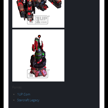
Forrás:
1UP.Com
Starcraft Legacy