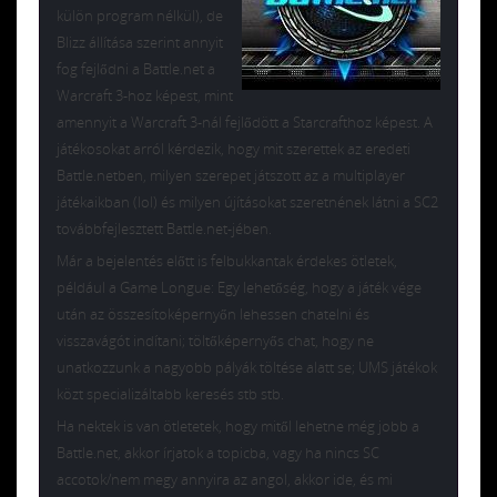
külön program nélkül), de
Blizz állítása szerint annyit
fog fejlődni a Battle.net a
Warcraft 3-hoz képest, mint
amennyit a Warcraft 3-nál fejlődött a Starcrafthoz képest. A
játékosokat arról kérdezik, hogy mit szerettek az eredeti
Battle.netben, milyen szerepet játszott az a multiplayer
játékaikban (lol) és milyen újításokat szeretnének látni a SC2
továbbfejlesztett Battle.net-jében.
Már a bejelentés előtt is felbukkantak érdekes ötletek,
például a Game Longue: Egy lehetőség, hogy a játék vége
után az összesítoképernyőn lehessen chatelni és
visszavágót indítani; töltőképernyős chat, hogy ne
unatkozzunk a nagyobb pályák töltése alatt se; UMS játékok
közt specializáltabb keresés stb stb.
Ha nektek is van ötletetek, hogy mitől lehetne még jobb a
Battle.net, akkor írjatok a topicba, vagy ha nincs SC
accotok/nem megy annyira az angol, akkor ide, és mi