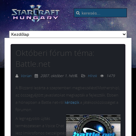
Októberi fórum téma:
Battle.net
Vorian
2007. október 1. hétfő
.
Hírek
1479
A Blizzard lezárta a szeptemberi megbeszélést(Mothership),
az összegyűjtött javaslatokat megkapták a fejlesztők. Ebben
a hónapban a Battle.net-ről
kérdezik
a játékosközösséget a
fórumon.
A legnagyobb újítás
természetesen a Voice Chat
lesz (mikrofonos beszélgetés