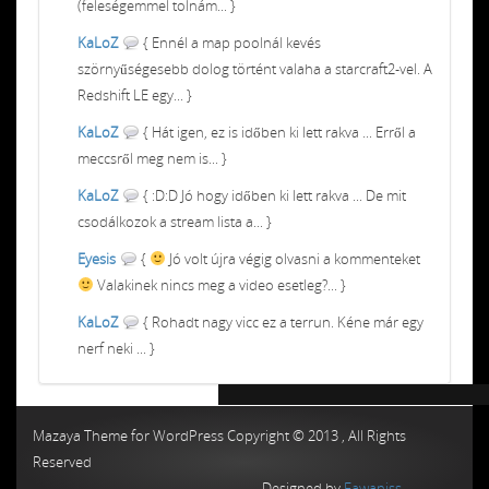
(feleségemmel tolnám... }
KaLoZ
{ Ennél a map poolnál kevés
szörnyűségesebb dolog történt valaha a starcraft2-vel. A
Redshift LE egy... }
KaLoZ
{ Hát igen, ez is időben ki lett rakva ... Erről a
meccsről meg nem is... }
KaLoZ
{ :D:D Jó hogy időben ki lett rakva ... De mit
csodálkozok a stream lista a... }
Eyesis
{
Jó volt újra végig olvasni a kommenteket
Valakinek nincs meg a video esetleg?... }
KaLoZ
{ Rohadt nagy vicc ez a terrun. Kéne már egy
nerf neki ... }
Chiptuning MMC Autochip
Chiptunin
Mazaya Theme for WordPress Copyright © 2013 , All Rights
Reserved
Designed by
Fawaniss