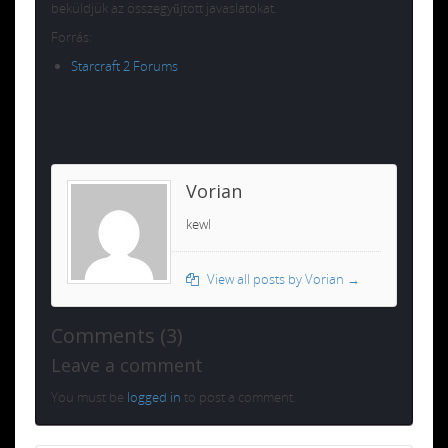
beküldjük az összegyűjtött javaslatokat.
Forrás:
Starcraft 2 Forums
Vorian
kewl
View all posts by Vorian
→
Comments (3)
Leave a comment
You must be
logged in
to post a comment.