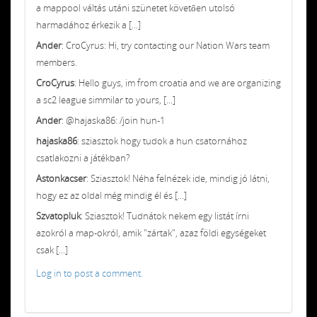
a mappool váltás utáni szünetet követően utolsó
harmadához érkezik a [...]
Ander
: CroCyrus: Hi, try contacting our Nation Wars team
members.
CroCyrus
: Hello guys, im from croatia and we are organizing
a sc2 league simmilar to yours, [...]
Ander
: @hajaska86: /join hun-1
hajaska86
: sziasztok hogy tudok a hun csatornához
csatlakozni a játékban?
Astonkacser
: Sziasztok! Néha felnézek ide, mindig jó látni,
hogy ez az oldal még mindig él és [...]
Szvatopluk
: Sziasztok! Tudnátok nekem egy listát írni
azokról a map-okról, amik "zártak", azaz földi egységeket
csak [...]
Log in to post a comment.