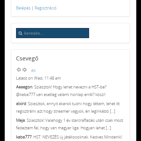
Belépés
|
Regisztráció
Csevegő
All
Latest on Wed, 11:48 am
Aeaegon
: Sziasztok! Hogy lehet nevezni a HST-be?
@kaba777 van esetleg valami honlap erről? köszi!
alxird
: Sziasztok, annyit akarok tudni hogy láttam, lehet itt
regisztrálni azt hogy streamer vagyok, én leginkább [...]
Meja
: Sziasztok! Valahogy 1 év starcraftezés után csak most
fedeztem fel, hogy van magyar liga. Hogyan lehet [...]
kaba777
: HST: NEVEZÉS új játékosoknak. Kedves Mindenki!