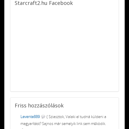
Starcraft2.hu
Facebook
Friss
hozzászólások
Levente889
{ Sziasztok, Valaki el tudná küldeni a
magyarítást? Sajnos már semelyik link sem működik.