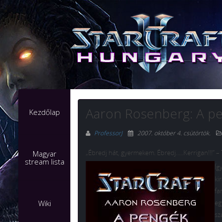
Aaron Rosenberg: A pe
Kezdőlap
ProfessorJ
2007. október 4. csütörtök
.
„Ébredj hát, gyermekem. Ébredj…..Kerrigan!!!” 
Magyar
stream lista
Íg
ki
fa
Wiki
eg
sz