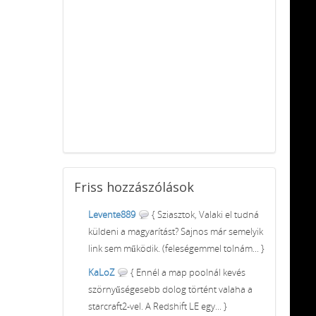
Friss
hozzászólások
Levente889
{ Sziasztok, Valaki el tudná
küldeni a magyarítást? Sajnos már semelyik
link sem működik. (feleségemmel tolnám... }
KaLoZ
{ Ennél a map poolnál kevés
szörnyűségesebb dolog történt valaha a
starcraft2-vel. A Redshift LE egy... }