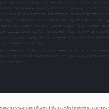
gy a magára hagyott Kerrigan üzen neki telepatikus úton. Raynor még mindig 
t, ezért a megmentésére indul lázadókból álló csapatával. A hamuval borított,
lkanikus bolygó mélyén azonban, nem azt találják, akinek a megmentésére ind
nem egy furcsa gubószeru képződményt, amiben egy ismeretlen, ám valahog
merős lényre bukkanak, Infested Kerrigan-re. Az egykori Szellem azonban telje
gváltozott, Zerggé vált, az Overmind legújabb, mindent elsöprő fegyverévé. K
jtja a bosszúvágy, hogy leszámoljon mindekivel, aki az útjában áll és ilyenné te
rrigan dühe elszabadul a világra…
ben a regényben minden van, ami egy jó regényhez kell…. Ármány és szerele
zdelem, harc és kaland, barátság és árulás….stb… ebből a könyből már lehetne
inálni azt hiszem….
llgató vagyok,szeretem a Blizzard játékokat... Foleg kerettörténeti spec vagyok.