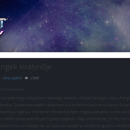
ngék királynője
Könyvajánló
2360
– The Overmind
y született meg a Zerg Swarm jelenlegi vezetője, Infested Kerrigan, alias a Peng
rálynője. Szeptember elején hazánkban is a boltok polcaira került Aaron Rose
ntasztikus regénye. A történet Infested Kerrigan megszületését és durván az a
y-másfél hónap eseményeit foglalja magában. Régi cimboránkat, Jim Raynor-t,
akított Arcturus Mengsk-kel, az újdosült császárral, rémálmok gyötrik, melyekről