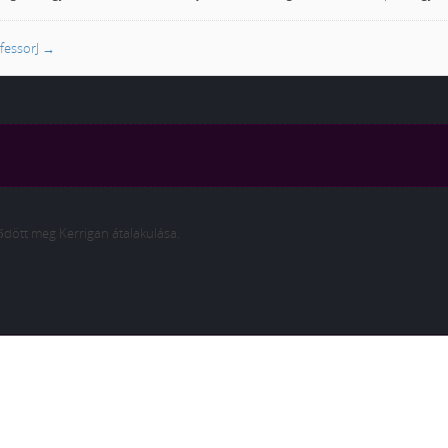
ofessorJ
→
dött meg Kerrigan átalakulása.