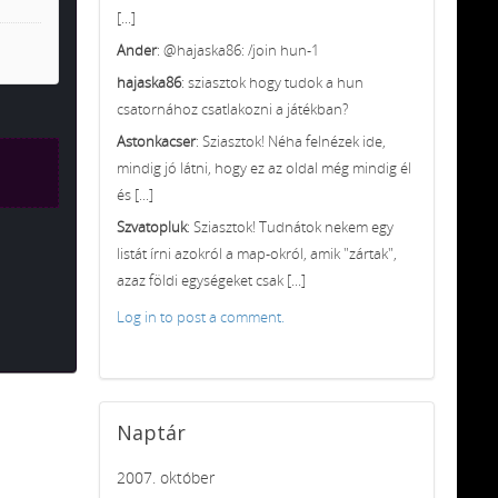
[...]
Ander
: @hajaska86: /join hun-1
hajaska86
: sziasztok hogy tudok a hun
csatornához csatlakozni a játékban?
Astonkacser
: Sziasztok! Néha felnézek ide,
mindig jó látni, hogy ez az oldal még mindig él
és [...]
Szvatopluk
: Sziasztok! Tudnátok nekem egy
listát írni azokról a map-okról, amik "zártak",
azaz földi egységeket csak [...]
Log in to post a comment.
Naptár
2007. október