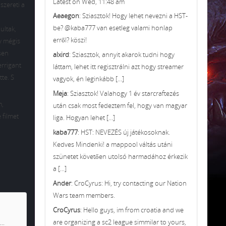
Latest on Wed, 11:48 am
szereti a
Aeaegon
: Sziasztok! Hogy lehet nevezni a HST-
be? @kaba777 van esetleg valami honlap
ultak,
erről? köszi!
y mégis
sen
alxird
: Sziasztok, annyit akarok tudni hogy
errigant
láttam, lehet itt regisztrálni azt hogy streamer
tte. S
vagyok, én leginkább [...]
Meja
: Sziasztok! Valahogy 1 év starcraftezés
m,
után csak most fedeztem fel, hogy van magyar
 filmet
liga. Hogyan lehet [...]
kaba777
: HST: NEVEZÉS új játékosoknak.
Kedves Mindenki! a mappool váltás utáni
szünetet követően utolsó harmadához érkezik
a [...]
Ander
: CroCyrus: Hi, try contacting our Nation
Wars team members.
CroCyrus
: Hello guys, im from croatia and we
are organizing a sc2 league simmilar to yours,
..