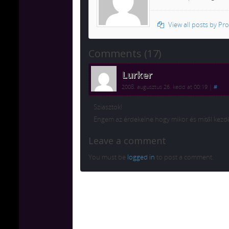
View all posts by Pr
Comments (17)
Lurker
2008. augusztus 26. kedd at 00:19
|
#
Sziasztok!
Engem az érdekelne hogy mikor és mitől kezdő
Leave a comment
You must be
logged in
to post a comment.