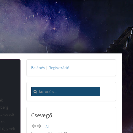
Belépés
|
Regisztráció
ék
nberg
zt követő
Csevegő
 aki
All
 úgy véli,