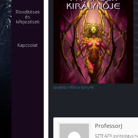
ho
nő
Rövidítések
és
vu
kifejezések
ha
is
me
Kapcsolat
ha
Ke
Eb
kü
cs
további infók a könyről
ProfessorJ
SZTE ÁJTK politológus ha