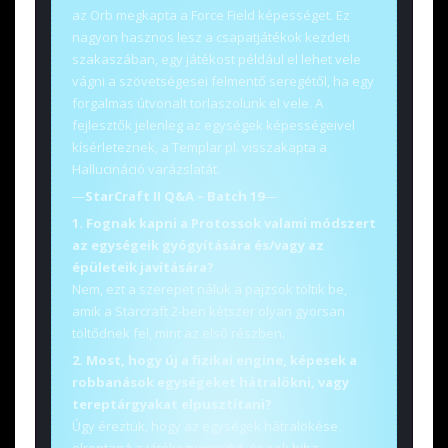
az Orb megkapta a Force Field képességet. Ez
nagyon hasznos lesz a csapatjátékok kezdeti
szakaszában, egy játékost például el lehet vele
vágni a szövetségesei felmentő seregétől, ha egy
forgalmas útvonalt torlaszolunk el vele. A
fejlesztők jelenleg az egységek képességeivel
kísérleteznek, a Templar pl. visszakapta a
Hallucináció varázslatát.
—
StarCraft II Q&A – Batch 19
—
1. Fognak kapni a Protossok valami módszert
az egységeik gyógyítására és/vagy az
épületeik javítására?
Nem, ezt a szerepet náluk a pajzsok töltik be,
amik a Starcraft 2-ben kétszer olyan gyorsan
töltődnek fel, mint az első részben.
2. Most, hogy új a fizikai engine, képesek a
robbanások egységeket hátralökni, vagy
tereptárgyakat elpusztítani?
Úgy éreztük, hogy az egységek hátralökése
elrontaná a játékegyensúlyt, és sok hiba