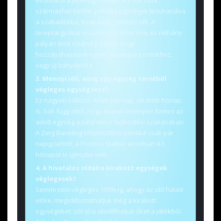
származhat belőle, például egységek lezuhanása
a szakadékba, beakadás, eltűnés stb. A
tereptárgyakat viszont szét lehet lőni, és néhány
pályán erre szükség is lesz, hogy
hozzájuthassunk egyes stratégiai pontokhoz,
vagy új bányákhoz.
3. Mennyi idő, amíg egy egység tervéből
végleges egység lesz?
Ez nagyon változó, lehet pár nap, de több hónap
is. Sok függ attól, hogy éppen mennyire fontos az
adott egység a pillanatnyi fejlesztési szakaszban.
A Zerg Baneling kifejlesztése például csak pár
napig tartott, a Protoss Stalker azonban 4-5
hónapot is igénybe vett.
4. A hivatalos oldalra kirakott egységek
véglegesek?
Semmi sem végleges 100%-ig, ahogy az idő halad
előre, megváltoztathatjuk még a kirakott
egységeket, sőt el is távolíthatjuk őket a játékból.