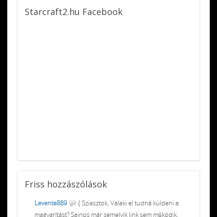
Starcraft2.hu
Facebook
Friss
hozzászólások
Levente889
{ Sziasztok, Valaki el tudná küldeni a
magyarítást? Sajnos már semelyik link sem működik.