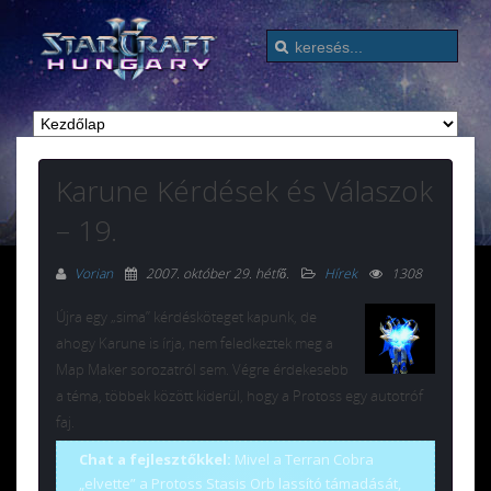
Karune Kérdések és Válaszok
– 19.
Vorian
2007. október 29. hétfő
.
Hírek
1308
Újra egy „sima” kérdésköteget kapunk, de
ahogy Karune is írja, nem feledkeztek meg a
Map Maker sorozatról sem. Végre érdekesebb
a téma, többek között kiderül, hogy a Protoss egy autotróf
faj.
Chat a fejlesztőkkel:
Mivel a Terran Cobra
„elvette” a Protoss Stasis Orb lassító támadását,