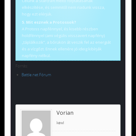
Célunk a Starcraft méltó folytatásának
elkészítése, és semmitől nem riadunk vissza,
hogy ezt elérjük.
5. Mit esznek a Protossok?
A Protoss napfénnyel, és kisebb részben
holdfénnyel (ami végülis visszavert napfény)
„táplálkozik”, a bőrükön át veszik fel az energiát
és a vízgőzt. Ennek ellenére jó ideig kibírják
napfény nélkül.
Forrás:
Battle.net Fórum
Vorian
kewl