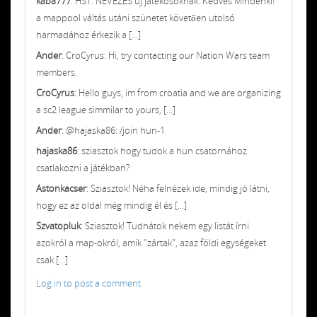
kaba777
: HST: NEVEZÉS új játékosoknak. Kedves Mindenki!
a mappool váltás utáni szünetet követően utolsó
harmadához érkezik a [...]
Ander
: CroCyrus: Hi, try contacting our Nation Wars team
members.
CroCyrus
: Hello guys, im from croatia and we are organizing
a sc2 league simmilar to yours, [...]
Ander
: @hajaska86: /join hun-1
hajaska86
: sziasztok hogy tudok a hun csatornához
csatlakozni a játékban?
Astonkacser
: Sziasztok! Néha felnézek ide, mindig jó látni,
hogy ez az oldal még mindig él és [...]
Szvatopluk
: Sziasztok! Tudnátok nekem egy listát írni
azokról a map-okról, amik "zártak", azaz földi egységeket
csak [...]
Log in to post a comment.