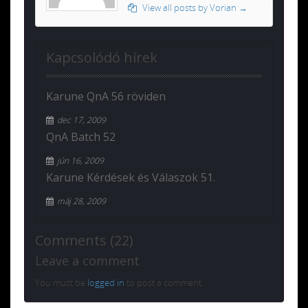
View all posts by Vorian
→
Kapcsolódó hírek
Karune QnA 56 röviden
dec 17, 2009
QnA Batch 52
jún 16, 2009
Karune Kérdések és Válaszok 51.
máj 28, 2009
Comments (22)
Leave a comment
You must be
logged in
to post a comment.