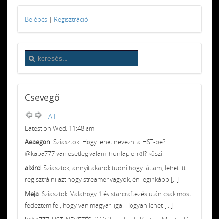
Belépés
|
Regisztráció
Csevegő
All
Latest on Wed, 11:48 am
Aeaegon
: Sziasztok! Hogy lehet nevezni a HST-be?
@kaba777 van esetleg valami honlap erről? köszi!
alxird
: Sziasztok, annyit akarok tudni hogy láttam, lehet itt
regisztrálni azt hogy streamer vagyok, én leginkább [...]
Meja
: Sziasztok! Valahogy 1 év starcraftezés után csak most
fedeztem fel, hogy van magyar liga. Hogyan lehet [...]