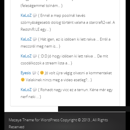
(feleségemmel tolnám... }
KaLoZ
{ Ennél a map poolnál kevés
szörnyűségesebb dolog történt valaha a starcraft2-vel. A
Redshift LE egy... }
KaLoZ
{ Hát igen, ez is időben ki lett rakva ... Erről a
meccsről meg nem is... }
KaLoZ
{ :D:D Jó hogy időben ki lett rakva ... De mit
csodálkozok a stream lista a... }
Eyesis
{
Jó volt újra végig olvasni a kommenteket
Valakinek nincs meg a video esetleg?... }
KaLoZ
{ Rohadt nagy vicc ez a terrun. Kéne már egy
nerf neki ... }
Chiptuning MMC Autochip
Chiptunin
Mazaya Theme for WordPress Copyright © 2013 , All Rights
Reserved