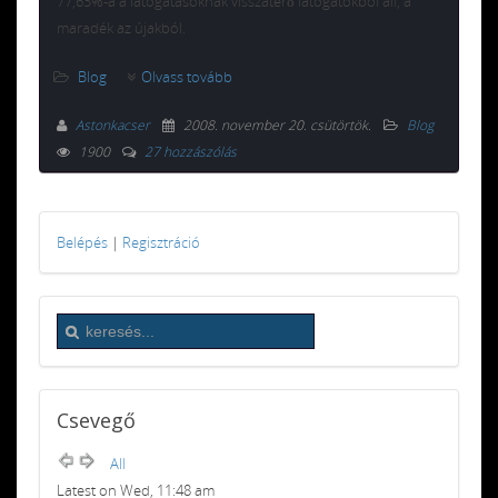
77,63%-a a látogatásoknak visszatérő látogatókból áll, a
maradék az újakból.
Blog
Olvass tovább
Astonkacser
2008. november 20. csütörtök
.
Blog
1900
27 hozzászólás
Belépés
|
Regisztráció
Csevegő
All
Latest on Wed, 11:48 am