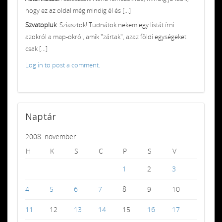
hogy ez az oldal még mindig él és [...]
Szvatopluk
: Sziasztok! Tudnátok nekem egy listát írni
azokról a map-okról, amik "zártak", azaz földi egységeket
csak [...]
Log in to post a comment.
Naptár
2008. november
H
K
S
C
P
S
V
1
2
3
4
5
6
7
8
9
10
11
12
13
14
15
16
17