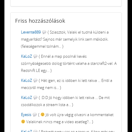
Friss
hozzászólások
Levente889
{ Sziasztok, Valaki el tudná küldeni a
magyarítást? Sajnos már semelyik link sem működik.
(feleségemmel tolnám... }
KaLoZ
{ Ennél a map poolnál kevés
szörnyűségesebb dolog történt valaha a starcraft2-vel. A
Redshift LE egy... }
KaLoZ
{ Hát igen, ez is időben ki lett rakva ... Erről a
meccsről meg nem is... }
KaLoZ
{ :D:D Jó hogy időben ki lett rakva ... De mit
csodálkozok a stream lista a... }
Eyesis
{
Jó volt újra végig olvasni a kommenteket
Valakinek nincs meg a video esetleg?... }
KaLoZ
{ Rohadt nagy vicc ez a terrun. Kéne már egy