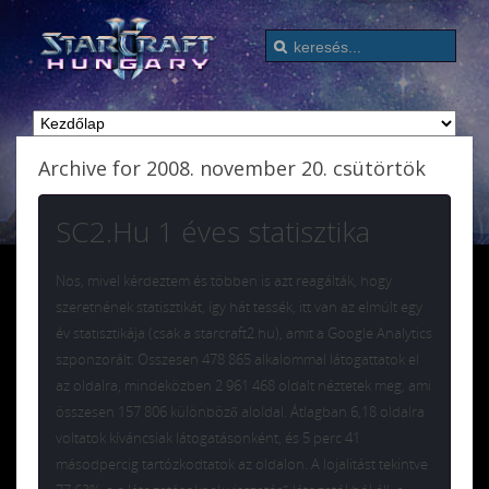
Archive for 2008. november 20. csütörtök
SC2.Hu 1 éves statisztika
Nos, mivel kérdeztem és többen is azt reagálták, hogy
szeretnének statisztikát, így hát tessék, itt van az elmúlt egy
év statisztikája (csak a starcraft2.hu), amit a Google Analytics
szponzorált: Összesen 478 865 alkalommal látogattatok el
az oldalra, mindeközben 2 961 468 oldalt néztetek meg, ami
összesen 157 806 különböző aloldal. Átlagban 6,18 oldalra
voltatok kíváncsiak látogatásonként, és 5 perc 41
másodpercig tartózkodtatok az oldalon. A lojalitást tekintve