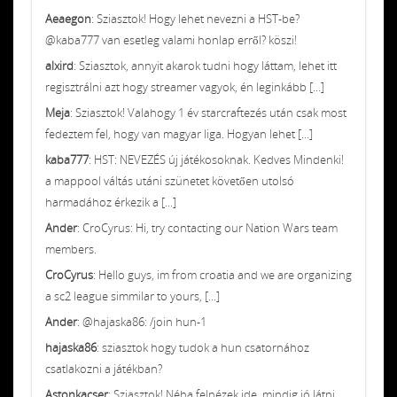
Aeaegon
: Sziasztok! Hogy lehet nevezni a HST-be?
@kaba777 van esetleg valami honlap erről? köszi!
alxird
: Sziasztok, annyit akarok tudni hogy láttam, lehet itt
regisztrálni azt hogy streamer vagyok, én leginkább [...]
Meja
: Sziasztok! Valahogy 1 év starcraftezés után csak most
fedeztem fel, hogy van magyar liga. Hogyan lehet [...]
kaba777
: HST: NEVEZÉS új játékosoknak. Kedves Mindenki!
a mappool váltás utáni szünetet követően utolsó
harmadához érkezik a [...]
Ander
: CroCyrus: Hi, try contacting our Nation Wars team
members.
CroCyrus
: Hello guys, im from croatia and we are organizing
a sc2 league simmilar to yours, [...]
Ander
: @hajaska86: /join hun-1
hajaska86
: sziasztok hogy tudok a hun csatornához
csatlakozni a játékban?
Astonkacser
: Sziasztok! Néha felnézek ide, mindig jó látni,