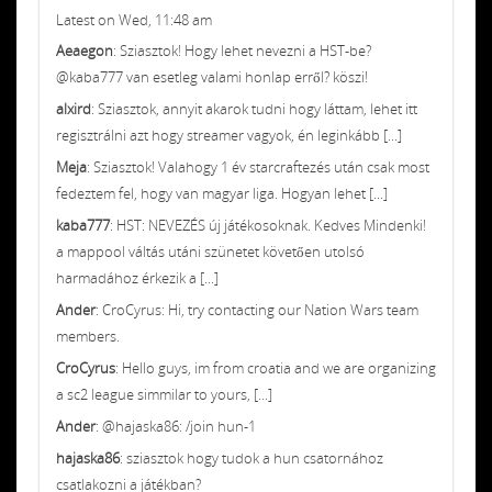
Latest on Wed, 11:48 am
Aeaegon
: Sziasztok! Hogy lehet nevezni a HST-be?
@kaba777 van esetleg valami honlap erről? köszi!
alxird
: Sziasztok, annyit akarok tudni hogy láttam, lehet itt
regisztrálni azt hogy streamer vagyok, én leginkább [...]
Meja
: Sziasztok! Valahogy 1 év starcraftezés után csak most
fedeztem fel, hogy van magyar liga. Hogyan lehet [...]
kaba777
: HST: NEVEZÉS új játékosoknak. Kedves Mindenki!
a mappool váltás utáni szünetet követően utolsó
harmadához érkezik a [...]
Ander
: CroCyrus: Hi, try contacting our Nation Wars team
members.
CroCyrus
: Hello guys, im from croatia and we are organizing
a sc2 league simmilar to yours, [...]
Ander
: @hajaska86: /join hun-1
hajaska86
: sziasztok hogy tudok a hun csatornához
csatlakozni a játékban?