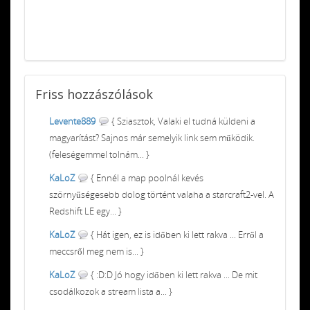
Friss
hozzászólások
Levente889
{ Sziasztok, Valaki el tudná küldeni a
magyarítást? Sajnos már semelyik link sem működik.
(feleségemmel tolnám... }
KaLoZ
{ Ennél a map poolnál kevés
szörnyűségesebb dolog történt valaha a starcraft2-vel. A
Redshift LE egy... }
KaLoZ
{ Hát igen, ez is időben ki lett rakva ... Erről a
meccsről meg nem is... }
KaLoZ
{ :D:D Jó hogy időben ki lett rakva ... De mit
csodálkozok a stream lista a... }