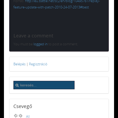
Forrás:
http://eu.battle.net/sc2/en/blog/10495761/replay-
feature-update-with-patch-2010-24-07-2013#best
Leave a comment
You must be
logged in
to post a comment.
Belépés
|
Regisztráció
Csevegő
All