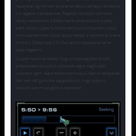
replayeket, így minden probléma nélkül nézhetjük továbbra
is a régebbi mentéseinket. Régebbi verzióból származó
replay betöltésekor a Battle.Netről lekapcsolódik a játék,
ezért néhány újabb funkciót nem tudunk használni rajtuk,
mint a barátainkkal közös replay nézést, a recovert és a take
control-t. Ezeket csak 2.0.10-el készült replayekkel lehet
majd megtenni.
Csupán három év kellett, hogy a közösség által áhított,
elképesztően bonyolult újításokat végre meg tudják
valósítani. Igen, végre bárhonnan tudjuk nézni a replayeket.
Már nem kell gyorsítva végignéznünk, hogy tudjunk
kedvünk szerint navigálni a replayben.