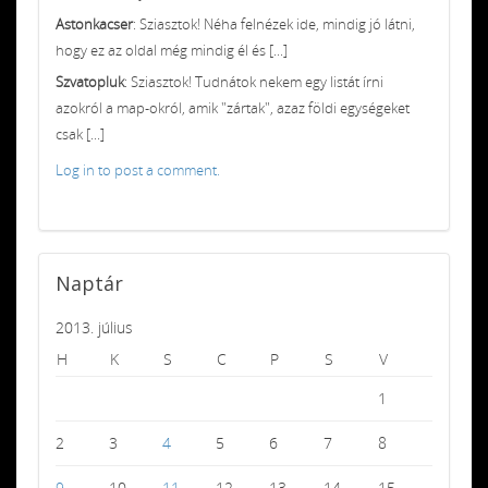
Astonkacser
: Sziasztok! Néha felnézek ide, mindig jó látni,
hogy ez az oldal még mindig él és [...]
Szvatopluk
: Sziasztok! Tudnátok nekem egy listát írni
azokról a map-okról, amik "zártak", azaz földi egységeket
csak [...]
Log in to post a comment.
Naptár
2013. július
H
K
S
C
P
S
V
1
2
3
4
5
6
7
8
9
10
11
12
13
14
15