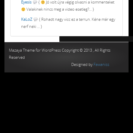
Eyesis
{
Jó volt újra végig olvasni a kommenteket
Valakinek nincs meg a video esetleg?... }
KaLoZ
{ Rohadt nagy vicc ez a terrun. Kéne már egy
nerf neki ... }
Chiptuning MMC Autochip
Chiptunin
Mazaya Theme for WordPress Copyright © 2013 , All Rights
Reserved
Designed by
Fawaniss