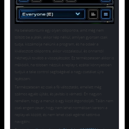
Ha belekattintunk egy olyan időpontra, amit még nem
töltött be a játék, akkor kép nélkül, amilyen gyorsan csak
tudja, kiszámolja nekünk a program, és ha odaér a
kiválasztott időpontra, akkor visszalassul, és onnantól
nézhetjük tovább a visszajátszást. Ez természetesen akkor is
működik, ha többen nézzük a replay-t, ezáltal könnyebben
tudjuk a take control segítségével a nagy csatákat újra
lejátszani.
Természetesen ez csak a fő változtatás, emellett még
számos egyéb újítás, és javítás is várható. Én nagyon
remélem, hogy a menüt is egy kicsit átgondolják. Talán nem
csak engem zavar, hogy nem lehet normálisan keresni a
replay-ek között, és nem lehet csak egérrel kattintva
navigálni.