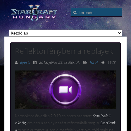
Reflektorfényben a replayek
Eyesis
2013. július 25. csütörtök
.
Hírek
1573
Nemsokára érkezik a 2.0.10-es patch szeretett
StarCraft II-
nkhöz,
amiben a replay nézést reformálták meg. A
StarCraft
II
mindig automatikusan a megfelelő verzióval tölti majd be