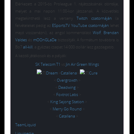
Elérkezett a 2015-ös Proleague 1. rájátszásának döntője,
melyet a mai napon 11:00-kor játszanak. A közvetítés
megtekinthető lesz a verseny
Twitch csatornáján
(a
felvételeket pedig az
ESportsTV YouTube csatornáján
lehet
majd visszanézni), az angol kommentálást
Wolf
,
Brendan
Valdes
és
mOOnGLaDe
biztosítják. A formátum továbbra is
Bo7
all-kill
, a győztes csapat 14 000 dollár lesz gazdagabb.
A kezdő játékosok és a pályák:
SK Telecom T1
vs
Jin Air Green Wings
Dream
<
Catallena
>
Cure
<
Overgrowth
>
<
Deadwing
>
<
Foxtrot Labs
>
<
King Sejong Station
>
<
Merry Go Round
>
<
Catallena
>
TeamLiquid
Liquipedia