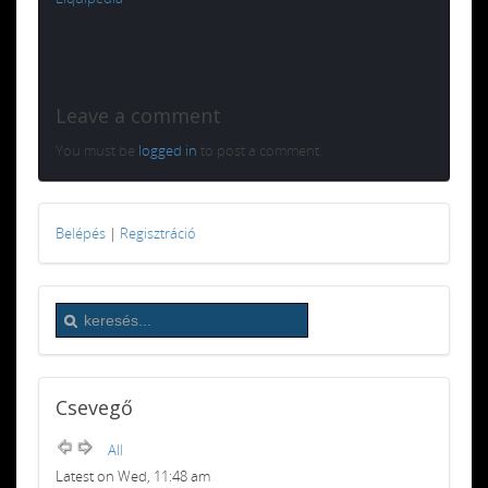
Leave a comment
You must be
logged in
to post a comment.
Belépés
|
Regisztráció
Csevegő
All
Latest on Wed, 11:48 am