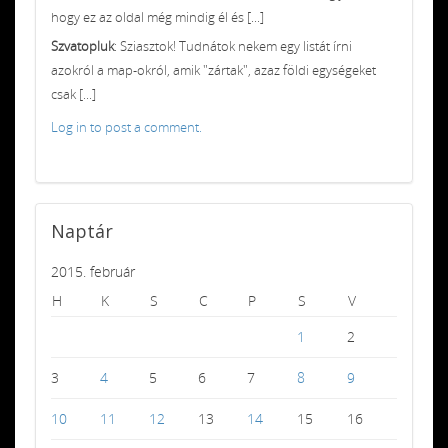
hogy ez az oldal még mindig él és [...]
Szvatopluk
: Sziasztok! Tudnátok nekem egy listát írni
azokról a map-okról, amik "zártak", azaz földi egységeket
csak [...]
Log in to post a comment.
Naptár
2015. február
H
K
S
C
P
S
V
1
2
3
4
5
6
7
8
9
10
11
12
13
14
15
16