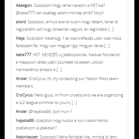
Aeaegon
: Sziasztok! Hogy lehet nevezni a HST-be?
@kaba777 van esetleg valami honlap erről? köszi!
alxird
: Sziasztok, annyit akarok tudni hogy láttam, lehet itt
regisztrálni azt hogy streamer vagyok, én leginkább [...]
Meja
: Sziasztok! Valahogy 1 év starcraftezés után csak most
fedeztem fel, hogy van magyar liga. Hogyan lehet [...]
kaba777
: HST: NEVEZÉS új játékosoknak. Kedves Mindenki!
a mappool váltás utáni szünetet követően utolsó
harmadához érkezik a [...]
Ander
: CroCyrus: Hi, try contacting our Nation Wars team
members.
CroCyrus
: Hello guys, im from croatia and we are organizing
a sc2 league simmilar to yours, [...]
Ander
: @hajaska86: /join hun-1
hajaska86
: sziasztok hogy tudok a hun csatornához
csatlakozni a játékban?
Astonkacser
: Sziasztok! Néha felnézek ide, mindig jó látni,