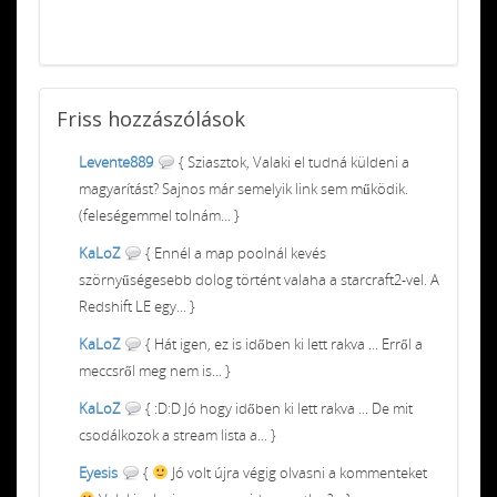
Friss
hozzászólások
Levente889
{ Sziasztok, Valaki el tudná küldeni a
magyarítást? Sajnos már semelyik link sem működik.
(feleségemmel tolnám... }
KaLoZ
{ Ennél a map poolnál kevés
szörnyűségesebb dolog történt valaha a starcraft2-vel. A
Redshift LE egy... }
KaLoZ
{ Hát igen, ez is időben ki lett rakva ... Erről a
meccsről meg nem is... }
KaLoZ
{ :D:D Jó hogy időben ki lett rakva ... De mit
csodálkozok a stream lista a... }
Eyesis
{
Jó volt újra végig olvasni a kommenteket