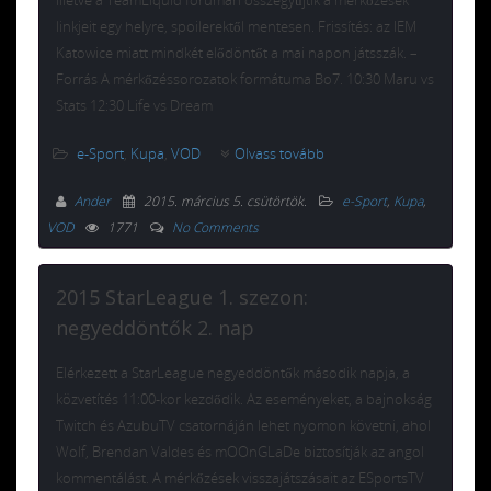
linkjeit egy helyre, spoilerektől mentesen. Frissítés: az IEM
Katowice miatt mindkét elődöntőt a mai napon játsszák. –
Forrás A mérkőzéssorozatok formátuma Bo7. 10:30 Maru vs
Stats 12:30 Life vs Dream
e-Sport
,
Kupa
,
VOD
Olvass tovább
Ander
2015. március 5. csütörtök
.
e-Sport
,
Kupa
,
VOD
1771
No Comments
2015 StarLeague 1. szezon:
negyeddöntők 2. nap
Elérkezett a StarLeague negyeddöntők második napja, a
közvetítés 11:00-kor kezdődik. Az eseményeket, a bajnokság
Twitch és AzubuTV csatornáján lehet nyomon követni, ahol
Wolf, Brendan Valdes és mOOnGLaDe biztosítják az angol
kommentálást. A mérkőzések visszajátszásait az ESportsTV