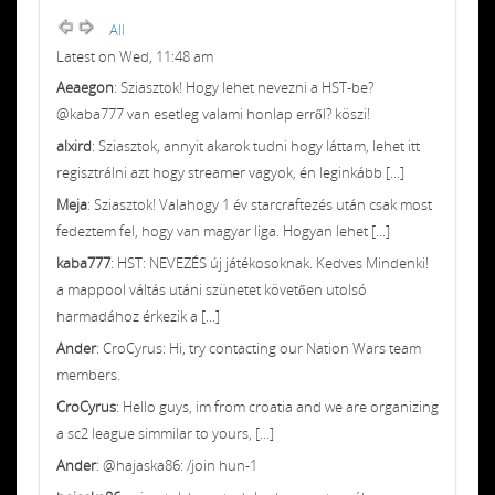
All
Latest on Wed, 11:48 am
Aeaegon
: Sziasztok! Hogy lehet nevezni a HST-be?
@kaba777 van esetleg valami honlap erről? köszi!
alxird
: Sziasztok, annyit akarok tudni hogy láttam, lehet itt
regisztrálni azt hogy streamer vagyok, én leginkább [...]
Meja
: Sziasztok! Valahogy 1 év starcraftezés után csak most
fedeztem fel, hogy van magyar liga. Hogyan lehet [...]
kaba777
: HST: NEVEZÉS új játékosoknak. Kedves Mindenki!
a mappool váltás utáni szünetet követően utolsó
harmadához érkezik a [...]
Ander
: CroCyrus: Hi, try contacting our Nation Wars team
members.
CroCyrus
: Hello guys, im from croatia and we are organizing
a sc2 league simmilar to yours, [...]
Ander
: @hajaska86: /join hun-1