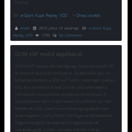
PartinG
e-Sport
,
Kupa
,
Replay
,
VOD
Olvass tovább
Ander
2015. július 19. vasárnap
.
e-Sport
,
Kupa
,
Replay
,
VOD
1739
No Comments
GOM eXP mobil applikáció
A GOM eXP csapata készített egy-egy mobil applikációt iOS
és Android operációs rendszerre. Az applikáció jelzi, ha
közvetítés kezdődik a GOM eXP Twitch csatornáján (például
GSL) és a közvetítést követő 24 órán belül elérhetőek a
mérkőzések visszajátszásai az applikáción keresztül. A
visszajátszások akkor is elérhetőek, ha a felhasználó nem
fizetett elő a GSL szezonra (amit jelenleg egyébként sem
lehet megtenni, mert a Twitch nem fogad el befizetéseket
Magyarországról). Az applikáció megjelenését két
nyereményjáték is kíséri, részletek a forrás cikkben.