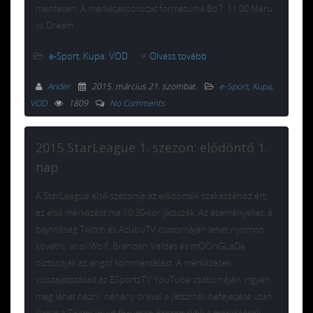
mentesen. A mérkőzéssorozat formátuma Bo7. 11:00 Maru
vs Dream
e-Sport
,
Kupa
,
VOD
Olvass tovább
Ander
2015. március 21. szombat
.
e-Sport
,
Kupa
,
VOD
1809
No Comments
2015 StarLeague 1. szezon: elődöntő 1.
nap
A StarLeague első szezonja az elődöntők szakaszához ért,
az első mérkőzést ma 10:30-kor játsszák. Az eseményeket, a
bajnokság Twitch és AzubuTV csatornáján lehet nyomon
követni, ahol Wolf, Brendan Valdes és mOOnGLaDe
biztosítják az angol kommentálást. A mérkőzések
visszajátszásait az ESportsTV YouTube csatornáján ingyen
meg lehet nézni, néhány órával a játszmák befejezése után.
Illetve a TeamLiquid fórumán összegyűjtik a mérkőzések