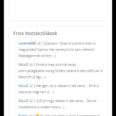
Friss
hozzászólások
Levente889
{ Sziasztok, Valaki el tudná küldeni a
magyarítást? Sajnos már semelyik link sem működik.
(feleségemmel tolnám... }
KaLoZ
{ Ennél a map poolnál kevés
szörnyűségesebb dolog történt valaha a starcraft2-vel. A
Redshift LE egy... }
KaLoZ
{ Hát igen, ez is időben ki lett rakva ... Erről a
meccsről meg nem is... }
KaLoZ
{ :D:D Jó hogy időben ki lett rakva ... De mit
csodálkozok a stream lista a... }
Eyesis
{
Jó volt újra végig olvasni a kommenteket