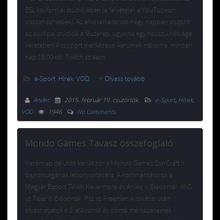
ESL kaliforniai stúdiójában (a felvételek a YouTubeon
visszanézhetőek). Az elkövetkezendő négy napban viszont
az európai stúdióé a főszerep, ugyanis egy hosszú hétvége
keretében 4 csoport mérkőzései kerülnek műsorra, minden
nap 18:00-tól. Twitch stream
e-Sport
,
Hírek
,
VOD
Olvass tovább
Ander
2015. február 19. csütörtök
.
e-Sport
,
Hírek
,
VOD
1946
No Comments
Mondo Games Tavasz összefoglaló
Vasárnap délután került sor a Mondo Games StarCraft II
bajnokságának lebonyolítására. A kommentátorok a
Magyar Esport TV-től Nevermore és Anlea. I. Elődöntő: ANS
vs Tiber II. Elődöntő: Psz vs Freeman A tovább után
olvashatjátok a 2. elődöntő és döntő mérkőzéseinek