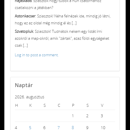
hajaska86
: sziasztok hogy tudok a hun csatornához
csatlakozni a játékban?
Astonkacser
: Sziasztok! Néha felnézek ide, mindig jó látni,
hogy ez az oldal még mindig él és [...]
Szvatopluk
: Sziasztok! Tudnátok nekem egy listát írni
azokról a map-okról, amik "zártak", azaz földi egységeket
csak [...]
Log in to post a comment.
Naptár
2026. augusztus
H
K
S
C
P
S
V
1
2
3
4
5
6
7
8
9
10