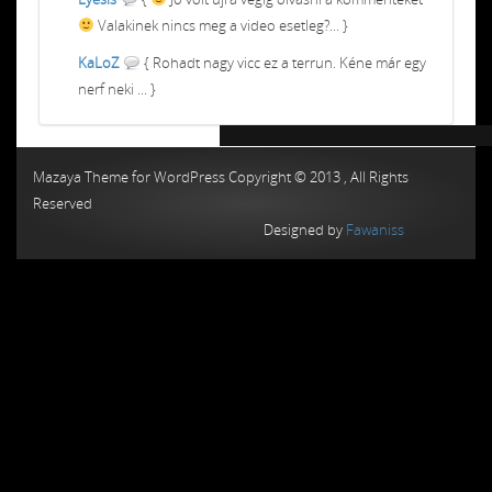
Valakinek nincs meg a video esetleg?... }
KaLoZ
{ Rohadt nagy vicc ez a terrun. Kéne már egy
nerf neki ... }
Chiptuning MMC Autochip
Chiptunin
Mazaya Theme for WordPress Copyright © 2013 , All Rights
Reserved
Designed by
Fawaniss