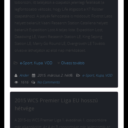
toborozni, itt találjátok a csapatok jelenlegi felállását (a
legfontosabb változás, hogy Life átigazolt a KT Rolster
csapatához). A pályák felhozatala is módosult: Foxtrot Labs
helyett bekerült Vaani Research Station Catallena helyett
bekerült Expedition Lost A teljes lista: Expedition Lost,
Deadwing LE, Vaani Research Station LE, King Sejong
Station LE, Merry Go Round LE, Overgrowth LE Tovább
olvasva láthatjátok az első nap mérkőzéseit.
e-Sport
,
Kupa
,
VOD
Olvass tovább
Ander
2015. március 2. hétfő
.
e-Sport
,
Kupa
,
VOD
1616
No Comments
2015 WCS Premier Liga EU hosszú
hétvége
A 2015-ös WCS Premier Liga 1. évadának 1. csoportköre
már elkezdődött. Az A és B csoportokat már lejátszották az