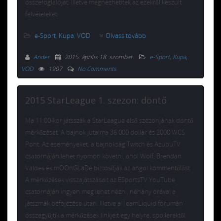
összefoglalóját. Illetve megnézhetitek az ezekről készült
felvételeket.
e-Sport
,
Kupa
,
VOD
Olvass tovább
Ander
2015. április 18. szombat
.
e-Sport
,
Kupa
,
VOD
1907
No Comments
2015 StarLeague 1. szezon: döntő
Ma 11:00-kor játsszák a StarLeague első szezonjának döntő
mérkőzését. A bajnok jutalma 36 000 dollár és 2000 WCS
Pont. Az eseményeket, a bajnokság Twitch és AzubuTV
csatornáján lehet nyomon követni, ahol Wolf, Brendan
Valdes és mOOnGLaDe biztosítják az angol kommentálást.
A mérkőzések visszajátszásait az ESportsTV YouTube
csatornáján ingyen meg lehet nézni, néhány órával a
játszmák befejezése után. Illetve a TeamLiquid fórumán
összegyűjtik a mérkőzések linkjeit egy helyre, spoilerektől