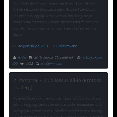
YouTube csatornáján ingyen meg lehet nézni, néhány
órával a játszmák befejezése után. Illetve a TeamLiquid
fórumán összegyűjtik a mérkőzések linkjeit egy helyre,
spoilerektől mentesen. A mérkőzéssorozatok formátuma
Bo5. Az második nap párosításai: Dear vs Life Dream vs
Super
e-Sport
,
Kupa
,
VOD
Olvass tovább
Ander
2015. február 26. csütörtök
.
e-Sport
,
Kupa
,
VOD
1628
No Comments
2 Immortal + 2 Collossus all-in (Protoss
vs. Zerg)
Kosárlabdában a triple-double, magyarul tripla dupla, azt
jelenti, hogy egy játékos három statisztikai mutatóban is két-
számjegyű eredményt ér el. StarCraft esetében ez a név egy
PvZ stratégiát takar, melyről a w.I.w csapat kapitánya WiNtER