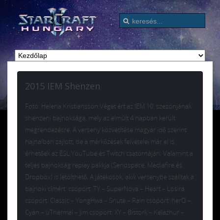
2015 IEM Shenzen
Fotó: Helena Kristiansson Véget ért az IEM 10. szezonjának
shenzeni bajnoksága, mely az elmúlt 4 napban került
megrendezésre. A verseny közvetítése magyar idő szerint
hajnalban zajlott, de a mérkőzések felvételei már el is
érhetőek az ESL YouTube és Twitch csatornáján. Valamint a
teljes bajnokság replay pakkja (Sendspace, Mediafire és
Dropbox) is letölthető. A játékosok, akik versenybe szálltak a
bajnoki címért: csoport: TY – SuperNova – Heart – Losira
csoport: Classic – YongHwa – Snute – Rain csoport: herO –
Cyan – uThermal – Jim csoport: XY – Bistork – Kelazhur –