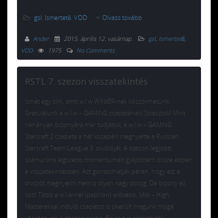
gsl
,
Ismertető
,
VOD
Olvass tovább
Ander
2015. április 12. vasárnap
.
gsl
,
Ismertető
,
VOD
1975
No Comments
RSTL 7. szezon visszatekintés
Ismét egy cikk, amit w.I.w WiNtER-nek köszönhetünk.
Gratulálunk a w.I.w – GAMiNG csapatának! Sziasztok! Mint
néhányan bizonyára már tudjátok, a w.I.w – GAMiNG
Starcraft 2 csapata a hét közepén megnyerte a Russian
Starcraft Team League 3. divízióját. A szezon legjobb
számunkra legszebb momentumait gyűjtöttem össze ebben
a visszatekintésben. Azt gondolhatják páran, hogy ezt a
divíziót megnyerni nem is olyan nagy dolog. De bizony az
volt! Több a w.I.w-nél (papíron) erősebb, Mid – High
Masterekkel induló csapatot is sikerült magunk mögé
utasítanunk a szezon során. Ezúton is szeretnénk