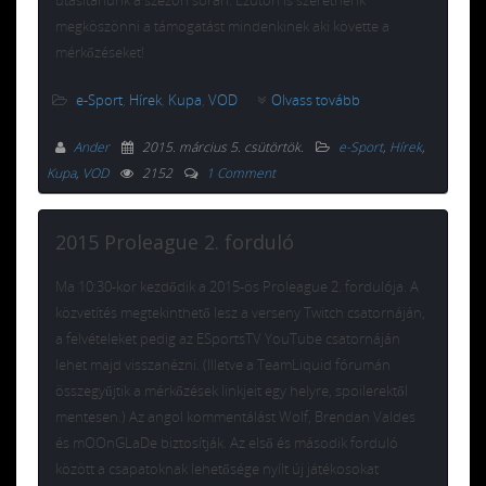
megköszönni a támogatást mindenkinek aki követte a
mérkőzéseket!
e-Sport
,
Hírek
,
Kupa
,
VOD
Olvass tovább
Ander
2015. március 5. csütörtök
.
e-Sport
,
Hírek
,
Kupa
,
VOD
2152
1 Comment
2015 Proleague 2. forduló
Ma 10:30-kor kezdődik a 2015-ös Proleague 2. fordulója. A
közvetítés megtekinthető lesz a verseny Twitch csatornáján,
a felvételeket pedig az ESportsTV YouTube csatornáján
lehet majd visszanézni. (Illetve a TeamLiquid fórumán
összegyűjtik a mérkőzések linkjeit egy helyre, spoilerektől
mentesen.) Az angol kommentálást Wolf, Brendan Valdes
és mOOnGLaDe biztosítják. Az első és második forduló
között a csapatoknak lehetősége nyílt új játékosokat