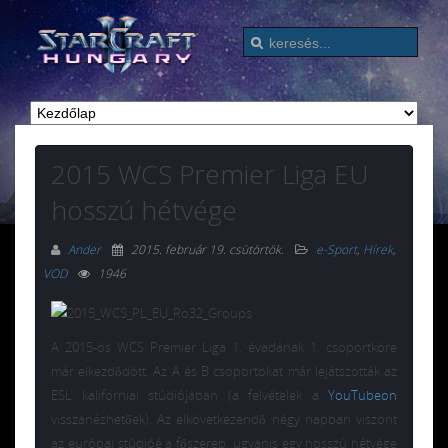
2015 WCS Premier Liga EU
hosszú hétvége
Ander
2015. február 19. csütörtök
.
e-Sport
,
Hírek
,
VOD
1946
A 2015-ös WCS Premier Liga 1. évadának 1. csoportköre
már elkezdődött. Az A és B csoportokat már lejátszották az
ESL kaliforniai stúdiójában (a felvételek a
YouTubeon
visszanézhetőek). Az elkövetkezendő négy napban viszont
az európai stúdióé a főszerep, ugyanis egy hosszú hétvége