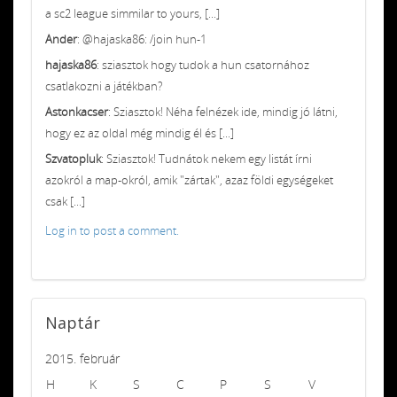
a sc2 league simmilar to yours, [...]
Ander
: @hajaska86: /join hun-1
hajaska86
: sziasztok hogy tudok a hun csatornához
csatlakozni a játékban?
Astonkacser
: Sziasztok! Néha felnézek ide, mindig jó látni,
hogy ez az oldal még mindig él és [...]
Szvatopluk
: Sziasztok! Tudnátok nekem egy listát írni
azokról a map-okról, amik "zártak", azaz földi egységeket
csak [...]
Log in to post a comment.
Naptár
2015. február
H
K
S
C
P
S
V