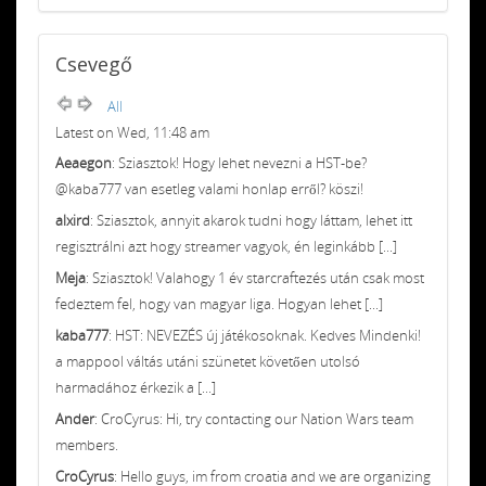
Csevegő
All
Latest on Wed, 11:48 am
Aeaegon
: Sziasztok! Hogy lehet nevezni a HST-be?
@kaba777 van esetleg valami honlap erről? köszi!
alxird
: Sziasztok, annyit akarok tudni hogy láttam, lehet itt
regisztrálni azt hogy streamer vagyok, én leginkább [...]
Meja
: Sziasztok! Valahogy 1 év starcraftezés után csak most
fedeztem fel, hogy van magyar liga. Hogyan lehet [...]
kaba777
: HST: NEVEZÉS új játékosoknak. Kedves Mindenki!
a mappool váltás utáni szünetet követően utolsó
harmadához érkezik a [...]
Ander
: CroCyrus: Hi, try contacting our Nation Wars team
members.
CroCyrus
: Hello guys, im from croatia and we are organizing