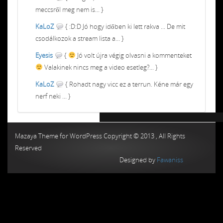
meccsről meg nem is... }
KaLoZ
{ :D:D Jó hogy időben ki lett rakva ... De mit
csodálkozok a stream lista a... }
Eyesis
{
Jó volt újra végig olvasni a kommenteket
Valakinek nincs meg a video esetleg?... }
KaLoZ
{ Rohadt nagy vicc ez a terrun. Kéne már egy
nerf neki ... }
Chiptuning MMC Autochip
Chiptunin
Mazaya Theme for WordPress Copyright © 2013 , All Rights
Reserved
Designed by
Fawaniss