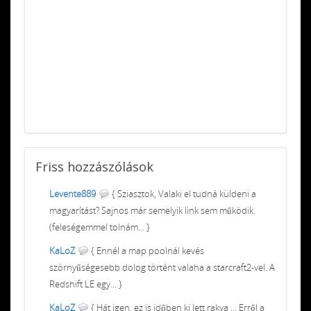
Friss
hozzászólások
Levente889
{ Sziasztok, Valaki el tudná küldeni a
magyarítást? Sajnos már semelyik link sem működik.
(feleségemmel tolnám... }
KaLoZ
{ Ennél a map poolnál kevés
szörnyűségesebb dolog történt valaha a starcraft2-vel. A
Redshift LE egy... }
KaLoZ
{ Hát igen, ez is időben ki lett rakva ... Erről a