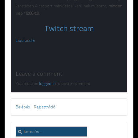
keretében 4 csoport mérkőzései kerülnek műsorra,
minden
nap 18:00-tól
.
Twitch stream
Liquipedia
Leave a comment
You must be
logged in
to post a comment.
Belépés
|
Regisztráció