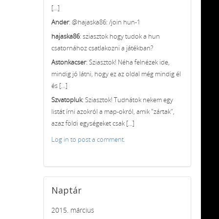
[...]
Ander
: @hajaska86: /join hun-1
hajaska86
: sziasztok hogy tudok a hun
csatornához csatlakozni a játékban?
Astonkacser
: Sziasztok! Néha felnézek ide,
mindig jó látni, hogy ez az oldal még mindig él
és [...]
Szvatopluk
: Sziasztok! Tudnátok nekem egy
listát írni azokról a map-okról, amik "zártak",
azaz földi egységeket csak [...]
Log in to post a comment.
Naptár
2015. március