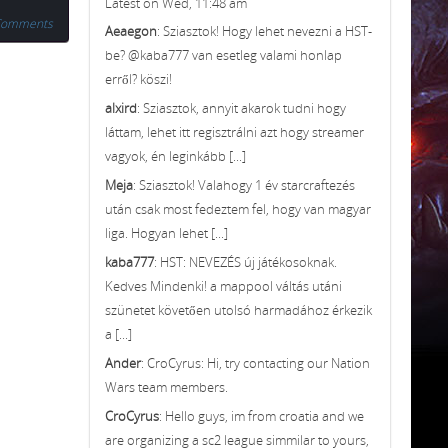
Latest on Wed, 11:48 am
Comments
Aeaegon
: Sziasztok! Hogy lehet nevezni a HST-
be? @kaba777 van esetleg valami honlap
erről? köszi!
alxird
: Sziasztok, annyit akarok tudni hogy
láttam, lehet itt regisztrálni azt hogy streamer
vagyok, én leginkább [...]
Meja
: Sziasztok! Valahogy 1 év starcraftezés
után csak most fedeztem fel, hogy van magyar
liga. Hogyan lehet [...]
kaba777
: HST: NEVEZÉS új játékosoknak.
Kedves Mindenki! a mappool váltás utáni
szünetet követően utolsó harmadához érkezik
a [...]
Ander
: CroCyrus: Hi, try contacting our Nation
Wars team members.
CroCyrus
: Hello guys, im from croatia and we
are organizing a sc2 league simmilar to yours,