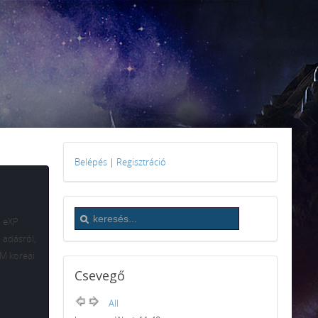
Belépés
|
Regisztráció
M eXP
 adásról,
OM koreai
Csevegő
All