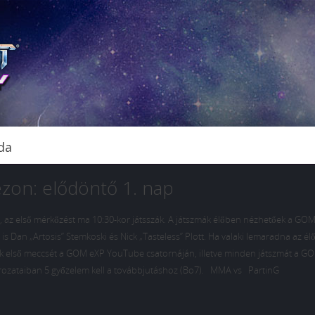
da
zon: elődöntő 1. nap
s, az első mérkőzést ma 10:30-kor játsszák. A játszmák élőben nézhetőek a GO
 Dan „Artosis” Stemkoski és Nick „Tasteless” Plott. Ha valaki lemaradna az élő
k első meccsét a GOM eXP YouTube csatornáján, illetve minden játszmát a G
ozataiban 5 győzelem kell a továbbjutáshoz (Bo7). MMA vs PartinG