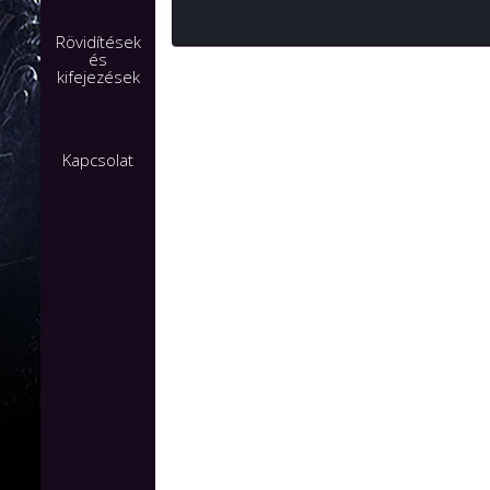
Rövidítések
és
kifejezések
Kapcsolat