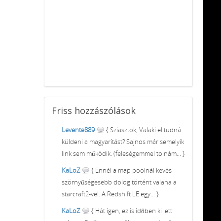
Friss
hozzászólások
Levente889
{ Sziasztok, Valaki el tudná
küldeni a magyarítást? Sajnos már semelyik
link sem működik. (feleségemmel tolnám... }
KaLoZ
{ Ennél a map poolnál kevés
szörnyűségesebb dolog történt valaha a
starcraft2-vel. A Redshift LE egy... }
KaLoZ
{ Hát igen, ez is időben ki lett