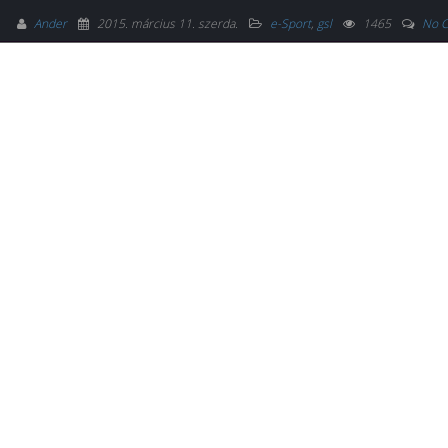
Ander
2015. március 11. szerda
.
e-Sport
,
gsl
1465
No 