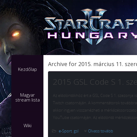
Archive for 2015. március 11. szer
Kezdőlap
2015 GSL Code S 1. sze
Magyar
Az elődöntőkhöz ért a GSL Code S 1. szezonja i
stream lista
Twitch csatornáján. A kommentátorok továbbra is
akkor ingyen visszanézheti a mérkőzéssorozato
YouTube csatornáján. Az elődöntő mérkőzéssor
Wiki
e-Sport
,
gsl
Olvass tovább