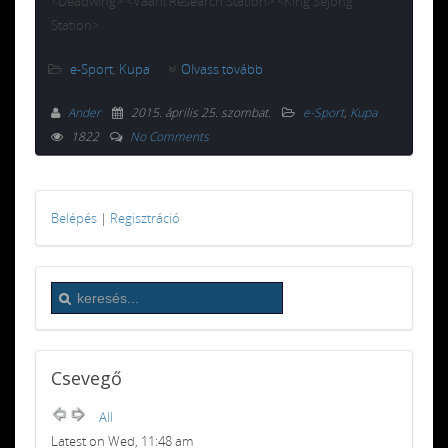
<Deadwing> <Vaani Research Station> <King Sejong
Station>
e-Sport
,
Kupa
Olvass tovább
Ander
2015. április 25. szombat
.
e-Sport
,
Kupa
1822
No Comments
Belépés
|
Regisztráció
Csevegő
All
Latest on Wed, 11:48 am