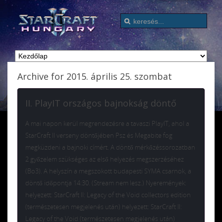
Archive for 2015. április 25. szombat
II. PlayIT országos bajnokság döntő
A mai napon kerül megrendezésre a tavaszi PlayIT, ahol a
StarCraft II verseny döntőjében Psz és Megabite fog
megküzdeni a bajnoki címért. A döntő mérkőzéssorozatban
2 győzelem szükséges az első helyezés megszerzéséhez
(Bo3). A helyszín a megszokott budapesti SYMA csarnok, a
döntő időpontja 14:30. (Stream nem lesz.) Nyeremények:
helyezett: StarCraft II: Legacy of the Void collectors edition
(természetesen megjelenés után) helyezett: StarCraft II:
Legacy of the Void (természetesen megjelenés után)