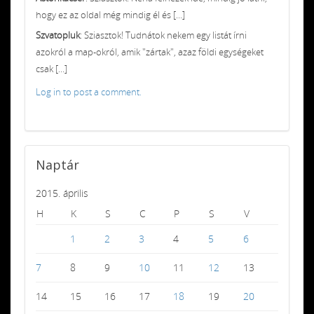
hogy ez az oldal még mindig él és [...]
Szvatopluk
: Sziasztok! Tudnátok nekem egy listát írni
azokról a map-okról, amik "zártak", azaz földi egységeket
csak [...]
Log in to post a comment.
Naptár
2015. április
H
K
S
C
P
S
V
1
2
3
4
5
6
7
8
9
10
11
12
13
14
15
16
17
18
19
20