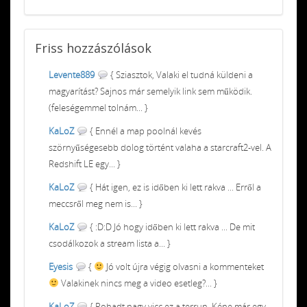
Friss
hozzászólások
Levente889
{ Sziasztok, Valaki el tudná küldeni a
magyarítást? Sajnos már semelyik link sem működik.
(feleségemmel tolnám... }
KaLoZ
{ Ennél a map poolnál kevés
szörnyűségesebb dolog történt valaha a starcraft2-vel. A
Redshift LE egy... }
KaLoZ
{ Hát igen, ez is időben ki lett rakva ... Erről a
meccsről meg nem is... }
KaLoZ
{ :D:D Jó hogy időben ki lett rakva ... De mit
csodálkozok a stream lista a... }
Eyesis
{
Jó volt újra végig olvasni a kommenteket
Valakinek nincs meg a video esetleg?... }
KaLoZ
{ Rohadt nagy vicc ez a terrun. Kéne már egy