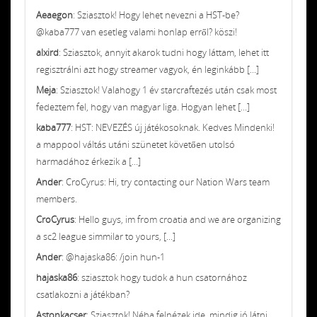
Aeaegon
: Sziasztok! Hogy lehet nevezni a HST-be?
@kaba777 van esetleg valami honlap erről? köszi!
alxird
: Sziasztok, annyit akarok tudni hogy láttam, lehet itt
regisztrálni azt hogy streamer vagyok, én leginkább [...]
Meja
: Sziasztok! Valahogy 1 év starcraftezés után csak most
fedeztem fel, hogy van magyar liga. Hogyan lehet [...]
kaba777
: HST: NEVEZÉS új játékosoknak. Kedves Mindenki!
a mappool váltás utáni szünetet követően utolsó
harmadához érkezik a [...]
Ander
: CroCyrus: Hi, try contacting our Nation Wars team
members.
CroCyrus
: Hello guys, im from croatia and we are organizing
a sc2 league simmilar to yours, [...]
Ander
: @hajaska86: /join hun-1
hajaska86
: sziasztok hogy tudok a hun csatornához
csatlakozni a játékban?
Astonkacser
: Sziasztok! Néha felnézek ide, mindig jó látni,