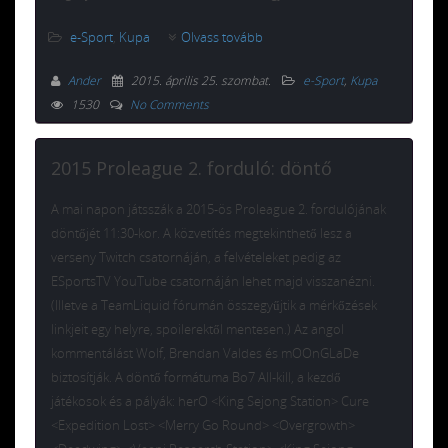
e-Sport
,
Kupa
Olvass tovább
Ander
2015. április 25. szombat
.
e-Sport
,
Kupa
1530
No Comments
2015 Proleague 2. forduló: döntő
A mai napon játsszák a 2015-ös Proleague 2. fordulójának
döntőjét 11:30-kor. A közvetítés megtekinthető lesz a
verseny Twitch csatornáján, a felvételeket pedig az
ESportsTV YouTube csatornáján lehet majd visszanézni.
(Illetve a TeamLiquid fórumán összegyűjtik a mérkőzések
linkjeit egy helyre, spoilerektől mentesen.) Az angol
kommentálást Wolf, Brendan Valdes és mOOnGLaDe
biztosítják. A döntő formátuma Bo7 All-kill, a kezdő
játékosok és a pályák: herO <King Sejong Station> Cure
<Expedition Lost> <Merry Go Round> <Overgrowth>