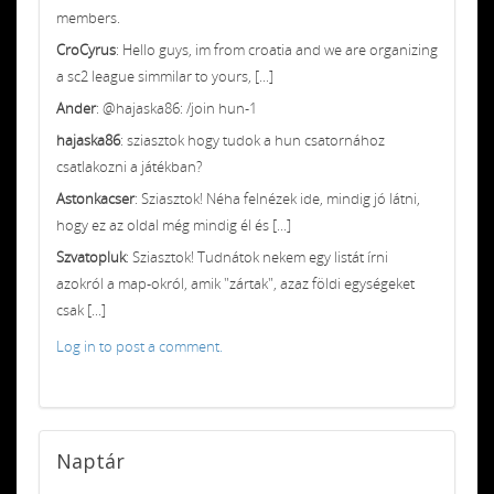
members.
CroCyrus
: Hello guys, im from croatia and we are organizing
a sc2 league simmilar to yours, [...]
Ander
: @hajaska86: /join hun-1
hajaska86
: sziasztok hogy tudok a hun csatornához
csatlakozni a játékban?
Astonkacser
: Sziasztok! Néha felnézek ide, mindig jó látni,
hogy ez az oldal még mindig él és [...]
Szvatopluk
: Sziasztok! Tudnátok nekem egy listát írni
azokról a map-okról, amik "zártak", azaz földi egységeket
csak [...]
Log in to post a comment.
Naptár