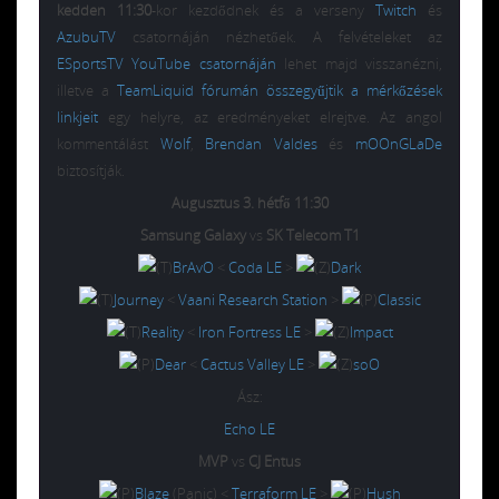
kedden 11:30
-kor kezdődnek és a verseny
Twitch
és
AzubuTV
csatornáján nézhetőek. A felvételeket az
ESportsTV YouTube csatornáján
lehet majd visszanézni,
illetve a
TeamLiquid fórumán összegyűjtik a mérkőzések
linkjeit
egy helyre, az eredményeket elrejtve. Az angol
kommentálást
Wolf
,
Brendan Valdes
és
mOOnGLaDe
biztosítják.
Augusztus 3. hétfő 11:30
Samsung Galaxy
vs
SK Telecom T1
BrAvO
<
Coda LE
>
Dark
Journey
<
Vaani Research Station
>
Classic
Reality
<
Iron Fortress LE
>
Impact
Dear
<
Cactus Valley LE
>
soO
Ász:
Echo LE
MVP
vs
CJ Entus
Blaze
(Panic) <
Terraform LE
>
Hush