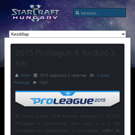
2015 Proleague 4. forduló 3.
hét
Ander
2015. augusztus 2. vasárnap
.
e-Sport
,
Proleauge
1552
Az olvass tovább linkre kattintva láthatjátok a 2015-ös
ProLeague 4. fordulójának, azon belül is a 3. hét
mérkőzéseinek időbeosztását. A közvetítések
hétfőn és