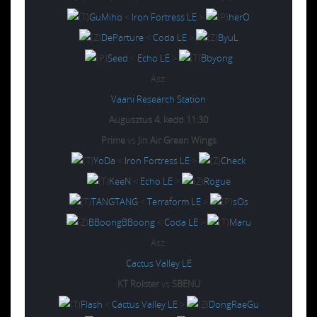
GuMiho
<
Iron Fortress LE
>
herO
DeParture
<
Coda LE
>
ByuL
Seed
<
Echo LE
>
Bbyong
Ász:
Vaani Research Station
Augusztus 4. kedd 11:30
Prime
vs
Jin Air Green Wings
YoDa
<
Iron Fortress LE
>
Check
KeeN
<
Echo LE
>
Rogue
TANGTANG
<
Terraform LE
>
sOs
BBoongBBoong
<
Coda LE
>
Maru
Ász:
Cactus Valley LE
KT Rolster
vs
SBENU
Flash
<
Cactus Valley LE
>
DongRaeGu