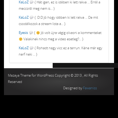
KaLoZ
{ Hát igen, ez is időben ki lett rakva ... Erről a
meccsről meg nem is... }
KaLoZ
{ :D:D Jó hogy időben ki lett rakva ... De mit
csodálkozok a stream lista a... }
Eyesis
{
Jó volt újra végig olvasni a kommenteket
Valakinek nincs meg a video esetleg?... }
KaLoZ
{ Rohadt nagy vicc ez a terrun. Kéne már egy
nerf neki ... }
Chiptuning MMC Autochip
Chiptunin
Mazaya Theme for WordPress Copyright © 2013 , All Rights
Reserved
Designed by
Fawaniss