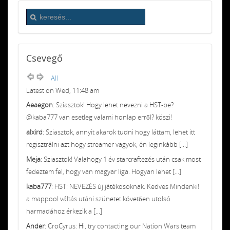
Csevegő
All
Latest on Wed, 11:48 am
Aeaegon
: Sziasztok! Hogy lehet nevezni a HST-be?
@kaba777 van esetleg valami honlap erről? köszi!
alxird
: Sziasztok, annyit akarok tudni hogy láttam, lehet itt
regisztrálni azt hogy streamer vagyok, én leginkább [...]
Meja
: Sziasztok! Valahogy 1 év starcraftezés után csak most
fedeztem fel, hogy van magyar liga. Hogyan lehet [...]
kaba777
: HST: NEVEZÉS új játékosoknak. Kedves Mindenki!
a mappool váltás utáni szünetet követően utolsó
harmadához érkezik a [...]
Ander
: CroCyrus: Hi, try contacting our Nation Wars team