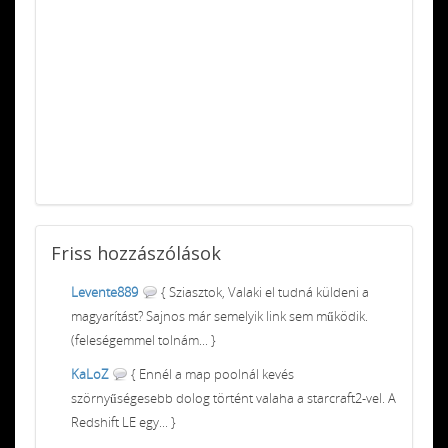
Friss
hozzászólások
Levente889
{ Sziasztok, Valaki el tudná küldeni a
magyarítást? Sajnos már semelyik link sem működik.
(feleségemmel tolnám... }
KaLoZ
{ Ennél a map poolnál kevés
szörnyűségesebb dolog történt valaha a starcraft2-vel. A
Redshift LE egy... }