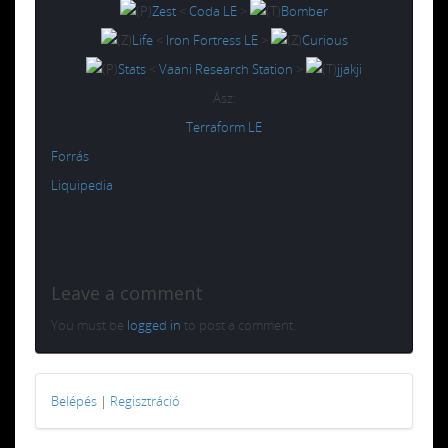
Zest
<
Coda LE
>
Bomber
Life
<
Iron Fortress LE
>
Curious
Stats
<
Vaani Research Station
>
jjakji
Ász:
Terraform LE
Forrás
Liquipedia
Leave a comment
You must be
logged in
to post a comment.
Belépés
|
Regisztráció