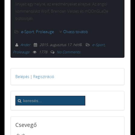
linkjeit egy helyre, az eredményeket elrejtve. Az angol
kommentálást Wolf, Brendan Valdes és mOOnGLaDe
biztosítják.
e-Sport
,
Proleauge
Olvass tovább
Ander
2015. augusztus 17. hétfő
.
e-Sport
,
Proleauge
1778
No Comments
Belépés
|
Regisztráció
Csevegő