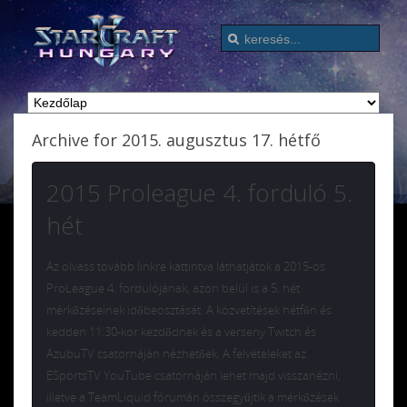
Archive for 2015. augusztus 17. hétfő
2015 Proleague 4. forduló 5.
hét
Az olvass tovább linkre kattintva láthatjátok a 2015-ös
ProLeague 4. fordulójának, azon belül is a 5. hét
mérkőzéseinek időbeosztását. A közvetítések hétfőn és
kedden 11:30-kor kezdődnek és a verseny Twitch és
AzubuTV csatornáján nézhetőek. A felvételeket az
ESportsTV YouTube csatornáján lehet majd visszanézni,
illetve a TeamLiquid fórumán összegyűjtik a mérkőzések