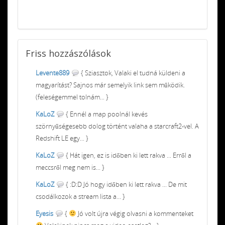
Friss
hozzászólások
Levente889
{ Sziasztok, Valaki el tudná küldeni a
magyarítást? Sajnos már semelyik link sem működik.
(feleségemmel tolnám... }
KaLoZ
{ Ennél a map poolnál kevés
szörnyűségesebb dolog történt valaha a starcraft2-vel. A
Redshift LE egy... }
KaLoZ
{ Hát igen, ez is időben ki lett rakva ... Erről a
meccsről meg nem is... }
KaLoZ
{ :D:D Jó hogy időben ki lett rakva ... De mit
csodálkozok a stream lista a... }
Eyesis
{
Jó volt újra végig olvasni a kommenteket