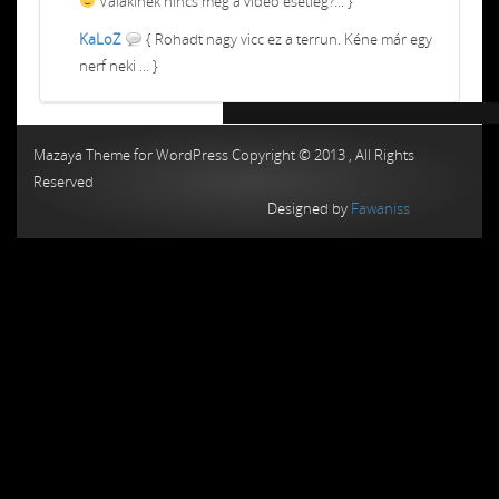
Valakinek nincs meg a video esetleg?... }
KaLoZ
{ Rohadt nagy vicc ez a terrun. Kéne már egy
nerf neki ... }
Chiptuning MMC Autochip
Chiptunin
Mazaya Theme for WordPress Copyright © 2013 , All Rights
Reserved
Designed by
Fawaniss