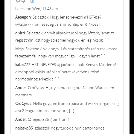
All
Latest on Wed, 11:48 am
Aeaegon
: Sziasztok! Hogy lehet nevezni a HST-be?
@kaba777 van esetleg valami honlap erről? köszi!
alxird
: Sziasztok, annyit akarok tudni hogy láttam, lehet itt
regisztrálni azt hogy streamer vagyok, én leginkább [...]
Meja
: Sziasztok! Valahogy 1 év starcraftezés után csak most
fedeztem fel, hogy van magyar liga. Hogyan lehet [...]
kaba777
: HST: NEVEZÉS új játékosoknak. Kedves Mindenki!
a mappool váltás utáni szünetet követően utolsó
harmadához érkezik a [...]
Ander
: CroCyrus: Hi, try contacting our Nation Wars team
members.
CroCyrus
: Hello guys, im from croatia and we are organizing
a sc2 league simmilar to yours, [...]
Ander
: @hajaska86: /join hun-1
hajaska86
: sziasztok hogy tudok a hun csatornához