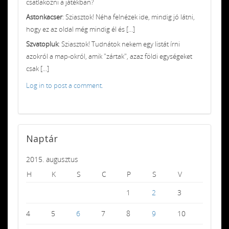
csatlakozni a játékban?
Astonkacser
: Sziasztok! Néha felnézek ide, mindig jó látni,
hogy ez az oldal még mindig él és [...]
Szvatopluk
: Sziasztok! Tudnátok nekem egy listát írni
azokról a map-okról, amik "zártak", azaz földi egységeket
csak [...]
Log in to post a comment.
Naptár
2015. augusztus
H
K
S
C
P
S
V
1
2
3
4
5
6
7
8
9
10