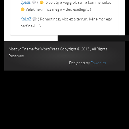
Eyesis
{
Jó volt újra végig olvasni a kommenteket
Valakinek nincs meg a video esetleg?... }
KaLoZ
{ Rohadt nagy vicc ez a terrun. Kéne már egy
nerf neki ... }
Chiptuning MMC Autochip
Chiptunin
Mazaya Theme for WordPress Copyright © 2013 , All Rights
Reserved
Designed by
Fawaniss