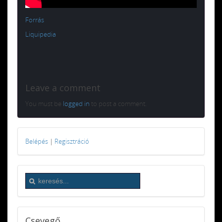
Forrás
Liquipedia
Leave a comment
You must be
logged in
to post a comment.
Belépés
|
Regisztráció
Csevegő