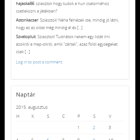
hajaska86
: sziasztok hogy tudok a hun csatornához
csatlakozni a játékban?
Astonkacser
: Sziasztok! Néha felnézek ide, mindig jó látni,
hogy ez az oldal még mindig él és [...]
Szvatopluk
: Sziasztok! Tudnátok nekem egy listát írni
azokról a map-okról, amik "zártak", azaz földi egységeket
csak [...]
Log in to post a comment.
Naptár
2015. augusztus
H
K
S
C
P
S
V
1
2
3