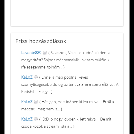
Friss
hozzászólások
Levente889
{ Sziasztok, Valaki el tudná küldeni a
magyarítást? Sajnos már semelyik link sem működik.
(feleségemmel tolnám... }
KaLoZ
{ Ennél a map poolnál kevés
szörnyűségesebb dolog történt valaha a starcraft2-vel. A
Redshift LE egy... }
KaLoZ
{ Hát igen, ez is időben ki lett rakva ... Erről a
meccsről meg nem is... }
KaLoZ
{ :D:D Jó hogy időben ki lett rakva ... De mit
csodálkozok a stream lista a... }