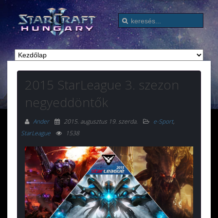
2015 StarLeague 3. szezon
negyeddöntők
Ander
2015. augusztus 19. szerda
.
e-Sport
,
StarLeague
1538