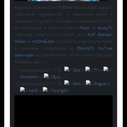
Augusztus 20-án és 27-én
11:30-kor
játsszák a StarLeague 3.
szezonjának negyeddöntőit. A rájátszásnak ebben a
szakaszában 3 győzelem szükséges a továbbjutáshoz (Bo5).
Az eseményeket a verseny hivatalos
Twitch
és
AzubuTV
csatornáján lehet nyomon követni, ahol
Wolf
,
Brendan
Valdes
és
mOOnGLaDe
biztosítják az angol kommentálást.
A mérkőzések visszajátszásai az
ESportsTV YouTube
csatornáján
lesznek elérhetőek, néhány órával a játszmák
befejezése után.
nap, augusztus 20. 11:30
–
Zest
vs
TY
és
INnoVation
vs
ByuL
nap, augusztus 27. 11:30 –
Rain
vs
Rogue
és
herO
vs
MyuNgSiK