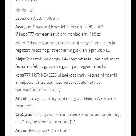
All
Latest on Wed, 11:48 am
Aeaegon
: Sziasztok! Hogy lehet nevezni a HST-be?
@kaba777 van esetleg valami honlap erről? köszi!
alxird
: Sziasztok, annyit akarok tudni hogy láttam, lehet itt
regisztrálni azt hogy streamer vagyok, én leginkább [...]
Meja
: Sziasztok! Valahogy 1 év starcraftezés után csak most
fedeztem fel, hogy van magyar liga. Hogyan lehet [...]
kaba777
: HST: NEVEZÉS új játékosoknak. Kedves Mindenki!
a mappool váltás utáni szünetet követően utolsó
harmadához érkezik a [...]
Ander
: CroCyrus: Hi, try contacting our Nation Wars team
members.
CroCyrus
: Hello guys, im from croatia and we are organizing
a sc2 league simmilar to yours, [...]
Ander
: @hajaska86: /join hun-1