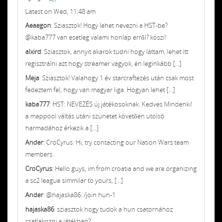
Latest on Wed, 11:48 am
Aeaegon
: Sziasztok! Hogy lehet nevezni a HST-be?
@kaba777 van esetleg valami honlap erről? köszi!
alxird
: Sziasztok, annyit akarok tudni hogy láttam, lehet itt
regisztrálni azt hogy streamer vagyok, én leginkább [...]
Meja
: Sziasztok! Valahogy 1 év starcraftezés után csak most
fedeztem fel, hogy van magyar liga. Hogyan lehet [...]
kaba777
: HST: NEVEZÉS új játékosoknak. Kedves Mindenki!
a mappool váltás utáni szünetet követően utolsó
harmadához érkezik a [...]
Ander
: CroCyrus: Hi, try contacting our Nation Wars team
members.
CroCyrus
: Hello guys, im from croatia and we are organizing
a sc2 league simmilar to yours, [...]
Ander
: @hajaska86: /join hun-1
hajaska86
: sziasztok hogy tudok a hun csatornához
csatlakozni a játékban?