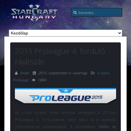
2015 Proleague 4. forduló
rájátszás
Ander
2015. szeptember 6. vasárnap
.
e-Sport
,
Proleauge
1884
Az olvass tovább linkre kattintva láthatjátok a 2015-ös
ProLeague 4. fordulójának, azon belül is a rájátszás
mérkőzéseinek időbeosztását. A közvetítések
hétfőn és