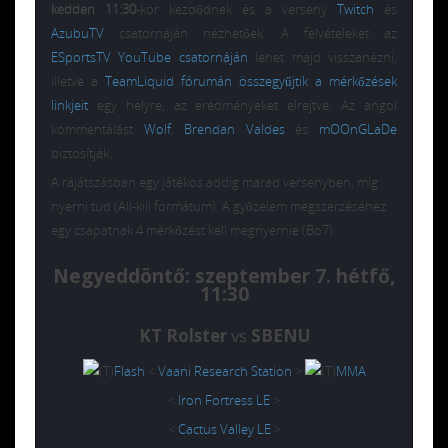
kedden 11:30
-kor kezdődnek és a verseny
Twitch
és
AzubuTV
csatornáján nézhetőek. A felvételeket az
ESportsTV YouTube csatornáján
lehet majd visszanézni,
illetve a
TeamLiquid fórumán összegyűjtik a mérkőzések
linkjeit
egy helyre, az eredményeket elrejtve. Az angol
kommentálást
Wolf
,
Brendan Valdes
és
mOOnGLaDe
biztosítják.
A rájátszásban egy játékos addig marad versenyben, míg
nyerni tud (All-kill formátum). A győzelem megszerzéséhez
egy csapatnak 4 mérkőzést kell megnyernie (Bo7).
Negyeddöntő: szeptember 7. hétfő,
11:30
KT Rolster
vs
SBENU
Flash
<
Vaani Research Station
>
MMA
<
Iron Fortress LE
>
<
Cactus Valley LE
>