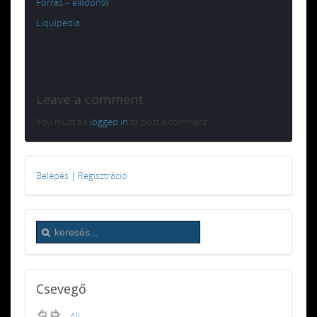
Forrás – elődöntő
Liquipedia
Leave a comment
You must be
logged in
to post a comment.
Belépés
|
Regisztráció
Csevegő
All