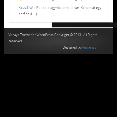
KaLoZ
{ Rohadt nagy vicc ez a terrun. Kéne már egy
nerf neki ... }
Chiptuning MMC Autochip
Chiptunin
Mazaya Theme for WordPress Copyright © 2013 , All Rights
Reserved
Designed by
Fawaniss