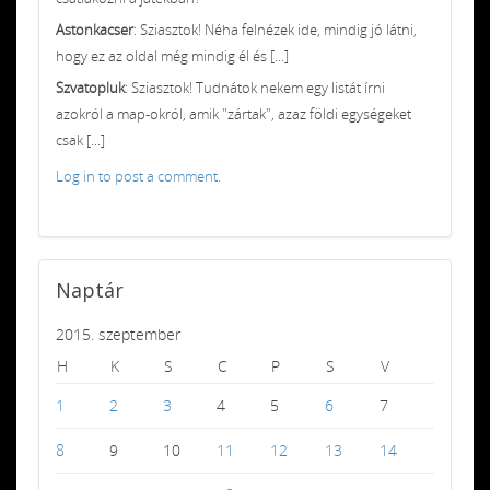
Astonkacser
: Sziasztok! Néha felnézek ide, mindig jó látni,
hogy ez az oldal még mindig él és [...]
Szvatopluk
: Sziasztok! Tudnátok nekem egy listát írni
azokról a map-okról, amik "zártak", azaz földi egységeket
csak [...]
Log in to post a comment.
Naptár
2015. szeptember
H
K
S
C
P
S
V
1
2
3
4
5
6
7
8
9
10
11
12
13
14