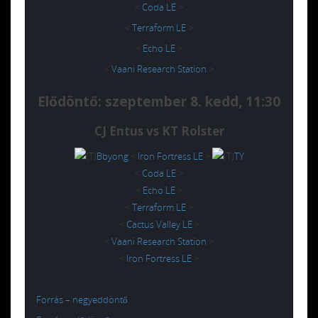
<
Coda LE
>
<
Terraform LE
>
<
Echo LE
>
<
Vaani Research Station
>
Elődöntő: szeptember 8. kedd, 11:30
CJ Entus vs KT Rolster
Bbyong
<
Iron Fortress LE
>
TY
<
Coda LE
>
<
Echo LE
>
<
Terraform LE
>
<
Cactus Valley LE
>
<
Vaani Research Station
>
<
Iron Fortress LE
>
Forrás – negyeddöntő