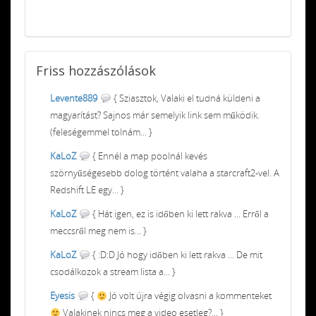
Friss
hozzászólások
Levente889
{ Sziasztok, Valaki el tudná küldeni a
magyarítást? Sajnos már semelyik link sem működik.
(feleségemmel tolnám... }
KaLoZ
{ Ennél a map poolnál kevés
szörnyűségesebb dolog történt valaha a starcraft2-vel. A
Redshift LE egy... }
KaLoZ
{ Hát igen, ez is időben ki lett rakva ... Erről a
meccsről meg nem is... }
KaLoZ
{ :D:D Jó hogy időben ki lett rakva ... De mit
csodálkozok a stream lista a... }
Eyesis
{
Jó volt újra végig olvasni a kommenteket
Valakinek nincs meg a video esetleg?... }