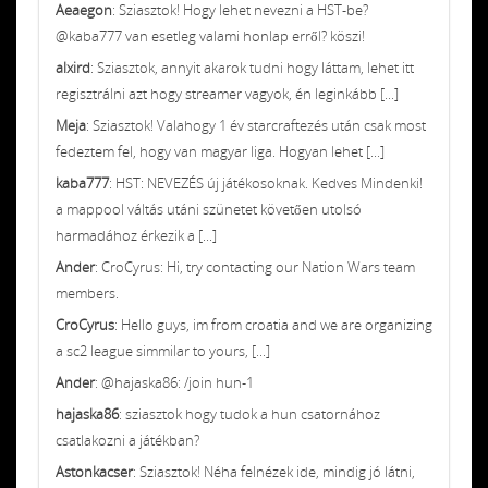
Aeaegon
: Sziasztok! Hogy lehet nevezni a HST-be?
@kaba777 van esetleg valami honlap erről? köszi!
alxird
: Sziasztok, annyit akarok tudni hogy láttam, lehet itt
regisztrálni azt hogy streamer vagyok, én leginkább [...]
Meja
: Sziasztok! Valahogy 1 év starcraftezés után csak most
fedeztem fel, hogy van magyar liga. Hogyan lehet [...]
kaba777
: HST: NEVEZÉS új játékosoknak. Kedves Mindenki!
a mappool váltás utáni szünetet követően utolsó
harmadához érkezik a [...]
Ander
: CroCyrus: Hi, try contacting our Nation Wars team
members.
CroCyrus
: Hello guys, im from croatia and we are organizing
a sc2 league simmilar to yours, [...]
Ander
: @hajaska86: /join hun-1
hajaska86
: sziasztok hogy tudok a hun csatornához
csatlakozni a játékban?
Astonkacser
: Sziasztok! Néha felnézek ide, mindig jó látni,