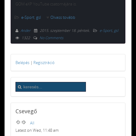
GOM eXP YouTube csatornájára is.
e-Sport
,
gsl
Olvass tovább
Ander
2015. szeptember 18. péntek
.
e-Sport
,
gsl
1322
No Comments
Belépés
|
Regisztráció
Csevegő
All
Latest on Wed, 11:48 am