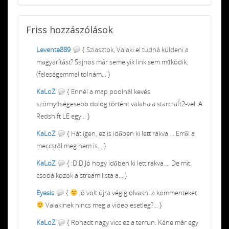
Friss
hozzászólások
Levente889
{ Sziasztok, Valaki el tudná küldeni a
magyarítást? Sajnos már semelyik link sem működik.
(feleségemmel tolnám... }
KaLoZ
{ Ennél a map poolnál kevés
szörnyűségesebb dolog történt valaha a starcraft2-vel. A
Redshift LE egy... }
KaLoZ
{ Hát igen, ez is időben ki lett rakva ... Erről a
meccsről meg nem is... }
KaLoZ
{ :D:D Jó hogy időben ki lett rakva ... De mit
csodálkozok a stream lista a... }
Eyesis
{
Jó volt újra végig olvasni a kommenteket
Valakinek nincs meg a video esetleg?... }
KaLoZ
{ Rohadt nagy vicc ez a terrun. Kéne már egy