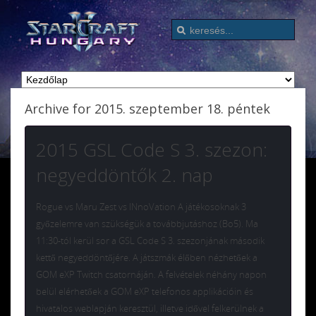
Archive for 2015. szeptember 18. péntek
2015 GSL Code S 3. szezon:
negyeddöntők 2. nap
Rogue vs Maru Zest vs INnoVation A játékosoknak 3
győzelemre van szükségük a továbbjutáshoz (Bo5). Ma
11:30-tól kerül sor a GSL Code S 3. szezonjának második
kettő negyeddöntőjére. A játszmák élőben nézhetőek a
GOM eXP Twitch csatornáján. A felvételek néhány napon
belül elérhetőek a GOM eXP telefonos applikációin és
hivatalos weblapján keresztül, illetve idővel felkerülnek a