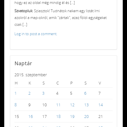
hogy ez az oldal még mindig él és [...]
Szvatopluk
: Sziasztok! Tudnátok nekem egy listát írni
azokról a map-okról, amik "zártak", azaz földi egységeket
csak [...]
Log in to post a comment.
Naptár
2015. szeptember
H
K
S
C
P
S
V
1
2
3
4
5
6
7
8
9
10
11
12
13
14
15
16
17
18
19
20
21