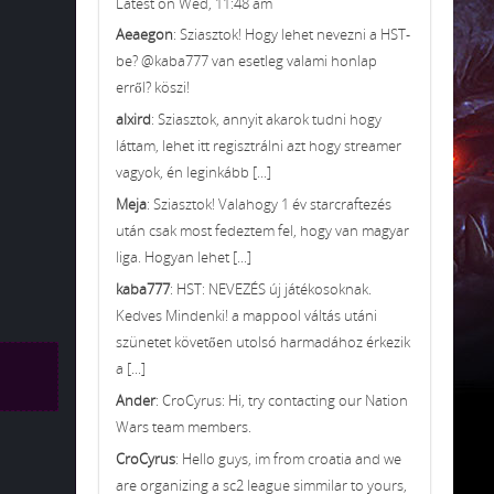
Latest on Wed, 11:48 am
Aeaegon
: Sziasztok! Hogy lehet nevezni a HST-
be? @kaba777 van esetleg valami honlap
erről? köszi!
alxird
: Sziasztok, annyit akarok tudni hogy
láttam, lehet itt regisztrálni azt hogy streamer
vagyok, én leginkább [...]
Meja
: Sziasztok! Valahogy 1 év starcraftezés
után csak most fedeztem fel, hogy van magyar
liga. Hogyan lehet [...]
kaba777
: HST: NEVEZÉS új játékosoknak.
Kedves Mindenki! a mappool váltás utáni
szünetet követően utolsó harmadához érkezik
a [...]
Ander
: CroCyrus: Hi, try contacting our Nation
Wars team members.
CroCyrus
: Hello guys, im from croatia and we
are organizing a sc2 league simmilar to yours,