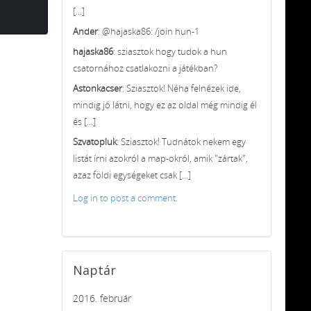
[...]
Ander
: @hajaska86: /join hun-1
hajaska86
: sziasztok hogy tudok a hun
csatornához csatlakozni a játékban?
Astonkacser
: Sziasztok! Néha felnézek ide,
mindig jó látni, hogy ez az oldal még mindig él
és [...]
Szvatopluk
: Sziasztok! Tudnátok nekem egy
listát írni azokról a map-okról, amik "zártak",
azaz földi egységeket csak [...]
Log in to post a comment.
Naptár
2016. február