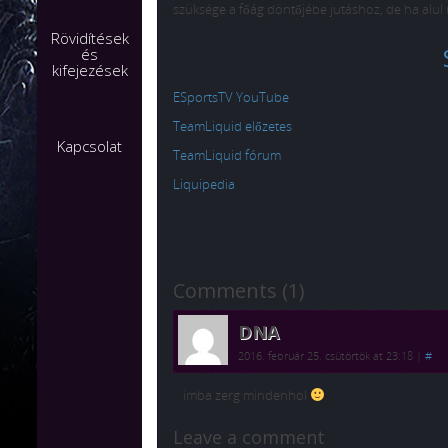
szüksége a főág döntőjébe jutáshoz, de ha alul
Rövidítések
és
kifejezések
ESportsTV YouTube
TeamLiquid előzetes
Kapcsolat
TeamLiquid fórum
Liquipedia
Comments (1)
DNA
2016. február 25. csütörtök at 23:18
|
#
imba zerg mindenhol
Leave a comment