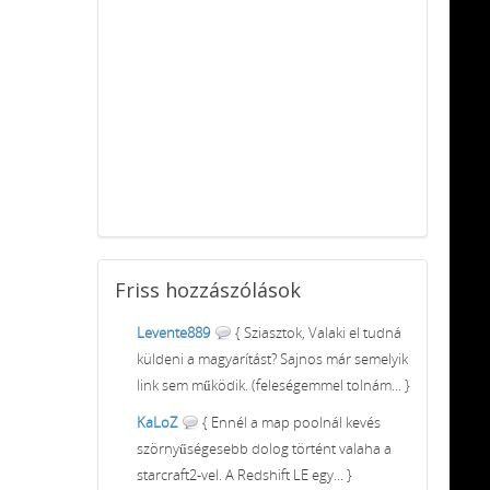
Friss
hozzászólások
Levente889
{ Sziasztok, Valaki el tudná
küldeni a magyarítást? Sajnos már semelyik
link sem működik. (feleségemmel tolnám... }
KaLoZ
{ Ennél a map poolnál kevés
szörnyűségesebb dolog történt valaha a
starcraft2-vel. A Redshift LE egy... }