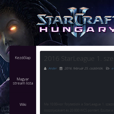
2016 StarLeague 1. sze
Kezdőlap
Ander
2016. február 25. csütörtök
.
e
Magyar
stream lista
Wiki
Ma 10:00-kor folytatódik a StarLeague 1. sze
összdíjazásért és 20 800 WCS pontért. Ezúttal