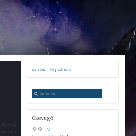
Belépés
|
Regisztráció
Csevegő
 dolláros
All
lemre van