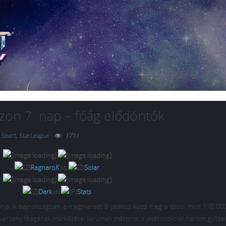
zon 7. nap – főág elődöntők
-Sport
,
StarLeague
1711
RagnaroK
vs
Solar
Dark
vs
Stats
zonja. A bajnokságban a megmaradt 8 játékos küzd meg a több, mint 110 000
 a verseny főágának mérkőzései kerülnek műsorra, a játékosoknak három győze