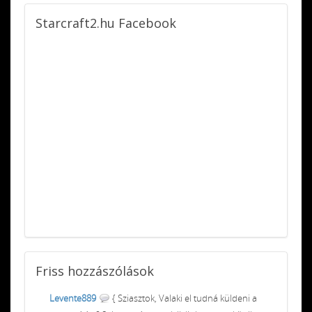
Starcraft2.hu
Facebook
Friss
hozzászólások
Levente889
{ Sziasztok, Valaki el tudná küldeni a