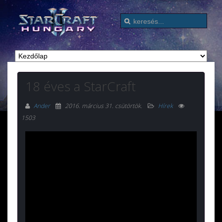
18 éves a StarCraft
Ander
2016. március 31. csütörtök
.
Hírek
1503