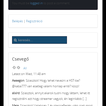
You must be
logged in
to post a comment.
Belépés
|
Regisztráció
Csevegő
All
Latest on Wed, 11:48 am
Aeaegon
: Sziasztok! Hogy lehet nevezni a HST-be?
@kaba777 van esetleg valami honlap erről? köszi!
alxird
: Sziasztok, annyit akarok tudni hogy láttam, lehet itt
regisztrálni azt hogy streamer vagyok, én leginkább [...]
Meja
: Sziasztok! Valahogy 1 év starcraftezés után csak most