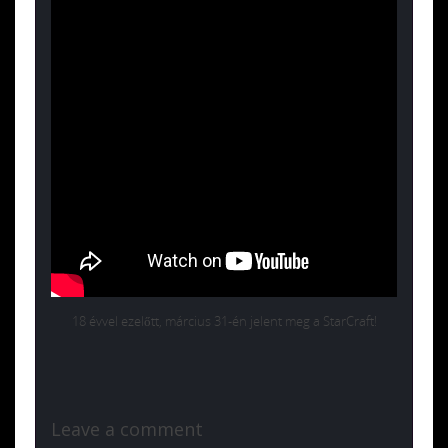
18 évvel ezelőtt, március 31-én jelent meg a StarCraft!
Leave a comment