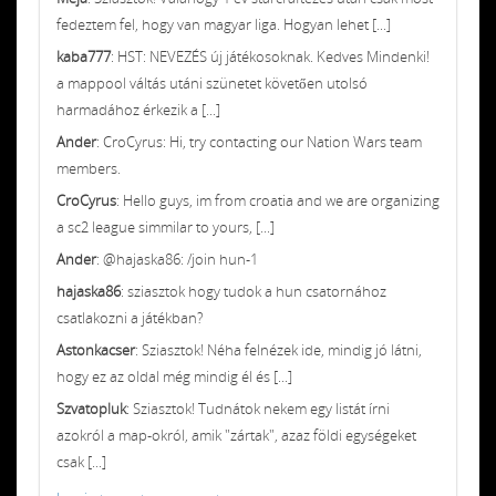
fedeztem fel, hogy van magyar liga. Hogyan lehet [...]
kaba777
: HST: NEVEZÉS új játékosoknak. Kedves Mindenki!
a mappool váltás utáni szünetet követően utolsó
harmadához érkezik a [...]
Ander
: CroCyrus: Hi, try contacting our Nation Wars team
members.
CroCyrus
: Hello guys, im from croatia and we are organizing
a sc2 league simmilar to yours, [...]
Ander
: @hajaska86: /join hun-1
hajaska86
: sziasztok hogy tudok a hun csatornához
csatlakozni a játékban?
Astonkacser
: Sziasztok! Néha felnézek ide, mindig jó látni,
hogy ez az oldal még mindig él és [...]
Szvatopluk
: Sziasztok! Tudnátok nekem egy listát írni
azokról a map-okról, amik "zártak", azaz földi egységeket
csak [...]