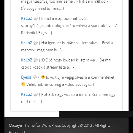
magyarítást? Sajnos már semelyik link sem működik.
(feleségemmel tolnám... }
KaLoZ
{ Ennél a map poolnál kevés
szörnyűségesebb dolog történt valaha a starcraft2-vel. A
Redshift LE egy... }
KaLoZ
{ Hát igen, ez is időben ki lett rakva ... Erről a
meccsről meg nem is... }
KaLoZ
{ :D:D Jó hogy időben ki lett rakva ... De mit
csodálkozok a stream lista a... }
Eyesis
{
Jó volt újra végig olvasni a kommenteket
Valakinek nincs meg a video esetleg?... }
KaLoZ
{ Rohadt nagy vicc ez a terrun. Kéne már egy
nerf neki ... }
Chiptuning MMC Autochip
Chiptunin
Mazaya Theme for WordPress Copyright © 2013 , All Rights
Reserved