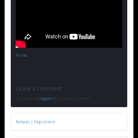
Forrás
Leave a comment
You must be
logged in
to post a comment.
Belépés
|
Regisztráció