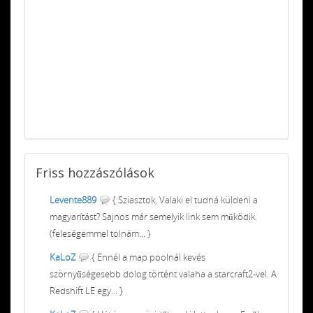
Friss
hozzászólások
Levente889
{ Sziasztok, Valaki el tudná küldeni a
magyarítást? Sajnos már semelyik link sem működik.
(feleségemmel tolnám... }
KaLoZ
{ Ennél a map poolnál kevés
szörnyűségesebb dolog történt valaha a starcraft2-vel. A
Redshift LE egy... }