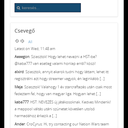
Csevegő
All
Latest on Wed, 11:48 am
Aeaegon
: Sziasztok! Hogy lehet nevezni a HST-be?
@kaba777 van esetleg valami honlap erről? köszi!
alxird
: Sziasztok, annyit akarok tudni hogy láttam, lehet itt
regisztrálni azt hogy streamer vagyok, én leginkább [...]
Meja
: Sziasztok! Valahogy 1 év starcraftezés után csak most
fedeztem fel, hogy van magyar liga. Hogyan lehet [...]
kaba777
: HST: NEVEZÉS új játékosoknak. Kedves Mindenki!
a mappool váltás utáni szünetet követően utolsó
harmadához érkezik a [...]
Ander
: CroCyrus: Hi, try contacting our Nation Wars team