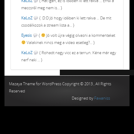
KaLoZ
{ Hát igen, ez is időben ki lett rakva ... Erről a
meccsről meg nem is... }
KaLoZ
{ :D:D Jó hogy időben ki lett rakva ... De mit
csodálkozok a stream lista a... }
Eyesis
{
Jó volt újra végig olvasni a kommenteket
Valakinek nincs meg a video esetleg?... }
KaLoZ
{ Rohadt nagy vicc ez a terrun. Kéne már egy
nerf neki ... }
Chiptuning MMC Autochip
Chiptunin
Mazaya Theme for WordPress Copyright © 2013 , All Rights
Reserved
Designed by
Fawaniss