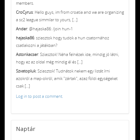
members.
CroCyrus
: Hello guys, im from croatia and we are organizing
a sc2 league simmilar to yours, [...]
Ander
: @hajaska86: /join hun-1
hajaska86
: sziasztok hogy tudok a hun csatornához
csatlakozni a játékban?
Astonkacser
: Sziasztok! Néha felnézek ide, mindig jó látni,
hogy ez az oldal még mindig él és [...]
Szvatopluk
: Sziasztok! Tudnátok nekem egy listát írni
azokról a map-okról, amik "zártak", azaz földi egységeket
csak [...]
Log in to post a comment.
Naptár