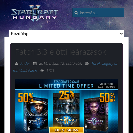
Patch 3.3 előtti leárazások
Ander
2016. május 12. csütörtök
.
Hírek
,
Legacy of
the Void
,
Patch
1721