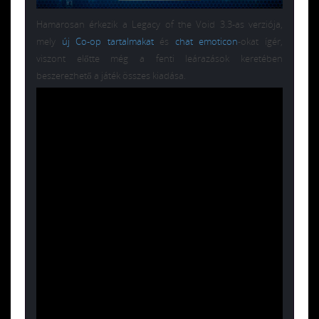
Hamarosan érkezik a Legacy of the Void 3.3-as verziója,
mely
új Co-op tartalmakat
és
chat emoticon
-okat ígér,
viszont előtte még a fenti leárazások keretében
beszerezhető a játék összes kiadása.