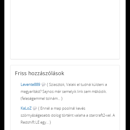
Friss
hozzászólások
Levente889
{ Sziasztok, Valaki el tudná küldeni a
magyarítást? Sajnos már semelyik link sem működik.
(feleségemmel tolnám... }
KaLoZ
{ Ennél a map poolnál kevés
szörnyűségesebb dolog történt valaha a starcraft2-vel. A
Redshift LE egy... }