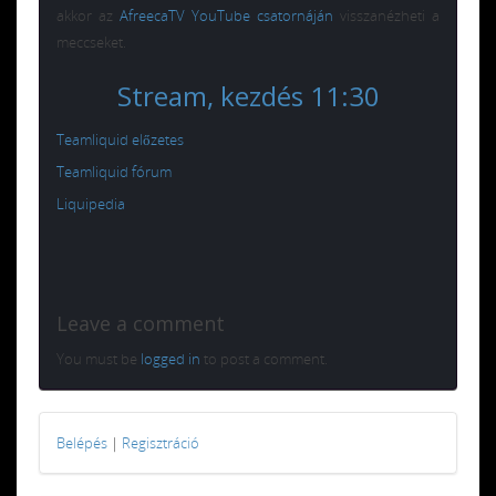
akkor az
AfreecaTV YouTube csatornáján
visszanézheti a
meccseket.
Stream, kezdés 11:30
Teamliquid előzetes
Teamliquid fórum
Liquipedia
Leave a comment
You must be
logged in
to post a comment.
Belépés
|
Regisztráció