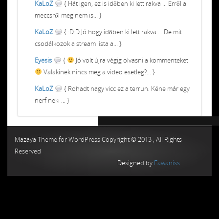
KaLoZ
{ Hát igen, ez is időben ki lett rakva ... Erről a
meccsről meg nem is... }
KaLoZ
{ :D:D Jó hogy időben ki lett rakva ... De mit
csodálkozok a stream lista a... }
Eyesis
{
Jó volt újra végig olvasni a kommenteket
Valakinek nincs meg a video esetleg?... }
KaLoZ
{ Rohadt nagy vicc ez a terrun. Kéne már egy
nerf neki ... }
Chiptuning MMC Autochip
Chiptunin
Mazaya Theme for WordPress Copyright © 2013 , All Rights
Reserved
Designed by
Fawaniss