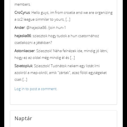
members.
CroCyrus
: Hello guys, im from croatia and we are organizing
a sc2 league simmilar to yours, [...]
Ander
: @hajaska86: /join hun-1
hajaska86
: sziasztok hogy tudok a hun csatornához
csatlakozni a játékban?
Astonkacser
: Sziasztok! Néha felnézek ide, mindig jó látni,
hogy ez az oldal még mindig él és [...]
Szvatopluk
: Sziasztok! Tudnátok nekem egy listát írni
azokról a map-okról, amik "zártak", azaz földi egységeket
csak [...]
Log in to post a comment.
Naptár