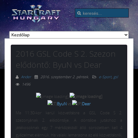
2016 GSL Code S 2. Szezon
elődöntő: ByuN vs Dear
Ander
2016. szeptember 2. péntek
.
e-Sport
,
gsl
1496
ByuN
vs
Dear
Ma 11:30-kor kerül közvetítésre a GSL Code S 2.
szezonjának 2. elődöntője. A döntőbe jutáshoz a
játékosoknak egy 7 mérkőzésből álló sorozatban kell 4
győzelmet elérniük. Ha valaki lemaradna az elő közvetítésről,