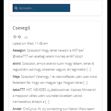
Csevegő
All
Latest on Wed, 11:48 am
Aeaegon
: Sziasztok! Hogy lehet nevezni a HST-be?
@kaba777 van esetleg valami honlap erről? köszi!
alxird
: Sziasztok, annyit akarok tudni hogy láttam, lehet itt
regisztrálni azt hogy streamer vagyok, én leginkább [...]
Meja
: Sziasztok! Valahogy 1 év starcraftezés után csak most
fedeztem fel, hogy van magyar liga. Hogyan lehet [...]
kaba777
: HST: NEVEZÉS új játékosoknak. Kedves Mindenki!
a mappool váltás utáni szünetet követően utolsó
harmadához érkezik a [...]
Ander
: CroCyrus: Hi, try contacting our Nation Wars team