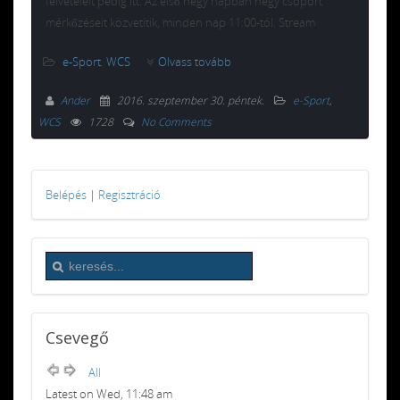
felvételeit pedig itt. Az első négy napban négy csoport
mérkőzéseit közvetítik, minden nap 11:00-tól. Stream
e-Sport
,
WCS
Olvass tovább
Ander
2016. szeptember 30. péntek
.
e-Sport
,
WCS
1728
No Comments
Belépés
|
Regisztráció
Csevegő
All
Latest on Wed, 11:48 am