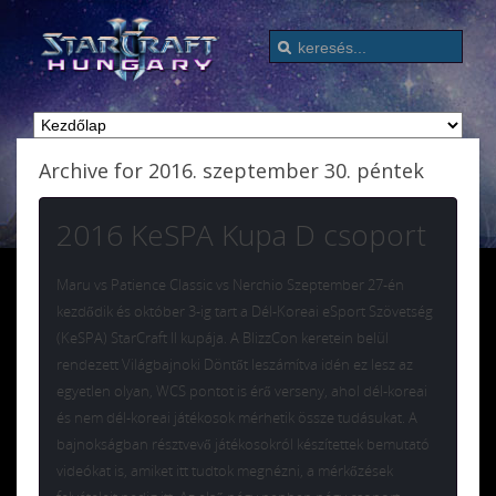
Archive for 2016. szeptember 30. péntek
2016 KeSPA Kupa D csoport
Maru vs Patience Classic vs Nerchio Szeptember 27-én
kezdődik és október 3-ig tart a Dél-Koreai eSport Szövetség
(KeSPA) StarCraft II kupája. A BlizzCon keretein belül
rendezett Világbajnoki Döntőt leszámítva idén ez lesz az
egyetlen olyan, WCS pontot is érő verseny, ahol dél-koreai
és nem dél-koreai játékosok mérhetik össze tudásukat. A
bajnokságban résztvevő játékosokról készítettek bemutató
videókat is, amiket itt tudtok megnézni, a mérkőzések