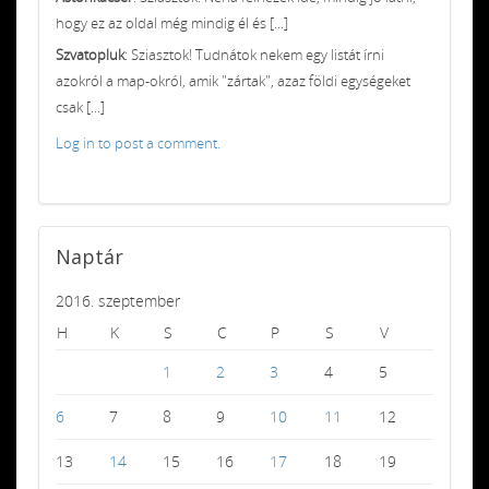
hogy ez az oldal még mindig él és [...]
Szvatopluk
: Sziasztok! Tudnátok nekem egy listát írni
azokról a map-okról, amik "zártak", azaz földi egységeket
csak [...]
Log in to post a comment.
Naptár
2016. szeptember
H
K
S
C
P
S
V
1
2
3
4
5
6
7
8
9
10
11
12
13
14
15
16
17
18
19