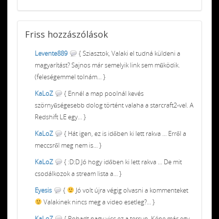
Friss
hozzászólások
Levente889
{ Sziasztok, Valaki el tudná küldeni a
magyarítást? Sajnos már semelyik link sem működik.
(feleségemmel tolnám... }
KaLoZ
{ Ennél a map poolnál kevés
szörnyűségesebb dolog történt valaha a starcraft2-vel. A
Redshift LE egy... }
KaLoZ
{ Hát igen, ez is időben ki lett rakva ... Erről a
meccsről meg nem is... }
KaLoZ
{ :D:D Jó hogy időben ki lett rakva ... De mit
csodálkozok a stream lista a... }
Eyesis
{
Jó volt újra végig olvasni a kommenteket
Valakinek nincs meg a video esetleg?... }
KaLoZ
{ Rohadt nagy vicc ez a terrun. Kéne már egy