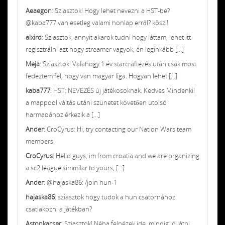
Aeaegon
: Sziasztok! Hogy lehet nevezni a HST-be?
@kaba777 van esetleg valami honlap erről? köszi!
alxird
: Sziasztok, annyit akarok tudni hogy láttam, lehet itt
regisztrálni azt hogy streamer vagyok, én leginkább [...]
Meja
: Sziasztok! Valahogy 1 év starcraftezés után csak most
fedeztem fel, hogy van magyar liga. Hogyan lehet [...]
kaba777
: HST: NEVEZÉS új játékosoknak. Kedves Mindenki!
a mappool váltás utáni szünetet követően utolsó
harmadához érkezik a [...]
Ander
: CroCyrus: Hi, try contacting our Nation Wars team
members.
CroCyrus
: Hello guys, im from croatia and we are organizing
a sc2 league simmilar to yours, [...]
Ander
: @hajaska86: /join hun-1
hajaska86
: sziasztok hogy tudok a hun csatornához
csatlakozni a játékban?
Astonkacser
: Sziasztok! Néha felnézek ide, mindig jó látni,