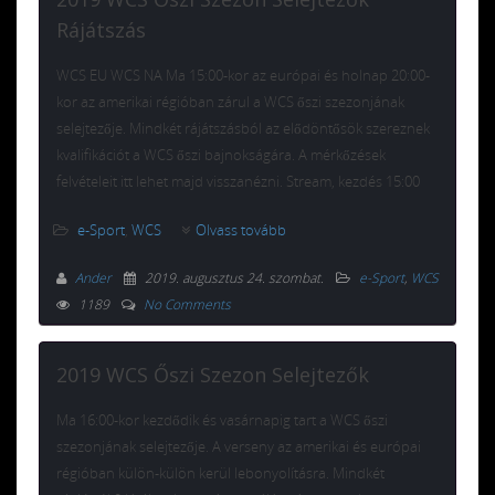
Rájátszás
WCS EU WCS NA Ma 15:00-kor az európai és holnap 20:00-
kor az amerikai régióban zárul a WCS őszi szezonjának
selejtezője. Mindkét rájátszásból az elődöntősök szereznek
kvalifikációt a WCS őszi bajnokságára. A mérkőzések
felvételeit itt lehet majd visszanézni. Stream, kezdés 15:00
e-Sport
,
WCS
Olvass tovább
Ander
2019. augusztus 24. szombat
.
e-Sport
,
WCS
1189
No Comments
2019 WCS Őszi Szezon Selejtezők
Ma 16:00-kor kezdődik és vasárnapig tart a WCS őszi
szezonjának selejtezője. A verseny az amerikai és európai
régióban külön-külön kerül lebonyolításra. Mindkét