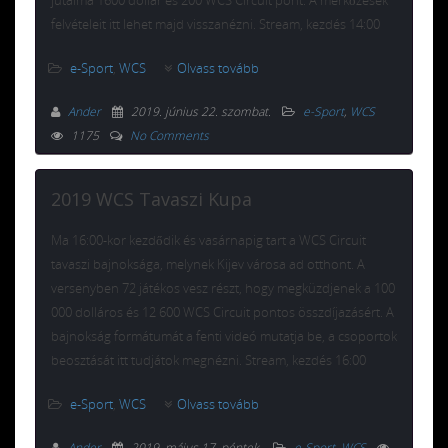
felvételeit itt lehet majd visszanézni. Stream, kezdés 14:00
e-Sport
,
WCS
Olvass tovább
Ander
2019. június 22. szombat
.
e-Sport
,
WCS
1175
No Comments
2019 WCS Tavaszi Kupa
Ma 16:00-kor kezdődik és vasárnapig tart a WCS Circuit
tavaszi bajnoksága, melynek Kijev városa ad otthont. A
versenyben 72 játékos vesz részt, hogy megküzdjenek a 100
000 dolláros és 12 600 WCS Circuit pontos összdíjazásért. A
bajnokság formátumát a fenti videó mutatja be, a csoportok
beosztását itt tudjátok megnézni. Stream, kezdés 16:00
e-Sport
,
WCS
Olvass tovább
Ander
2019. május 17. péntek
.
e-Sport
,
WCS