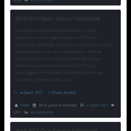
2019 WCS Nyári Szezon Selejtezők
Ma 16:00-kor kezdődik és a fent látható, további
időpontokban kerül megrendezésre a WCS Nyári
szezonjának selejtezője. A verseny az amerikai és európai
régióban külön-külön kerül lebonyolításra. Mindkét
régióból 8 játékos jut tovább a rájátszásba, ahol az
elődöntősök szereznek kvalifikációt a WCS Nyári
bajnokságára. A mérkőzések felvételeit itt lehet majd
visszanézni. Stream, kezdés 16:00
e-Sport
,
WCS
Olvass tovább
Ander
2019. június 8. szombat
.
e-Sport
,
WCS
1261
No Comments
2019 WCS Őszi Szezon Selejtezők