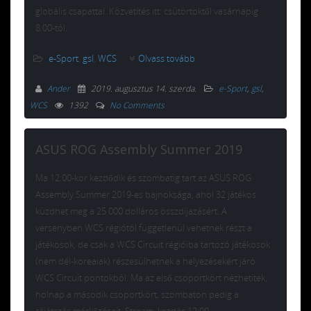
globális csapattal. Közvetítés itt: csütörtöktől vasárnapig
8:00-tól.
e-Sport
,
gsl
,
WCS
Olvass tovább
Ander
2019. augusztus 14. szerda
.
e-Sport
,
gsl
,
WCS
1392
No Comments
ASUS ROG Assembly Summer 2019
Ma 12:00-kor kezdődik és szombatig tart az ASUS ROG
Assembly Summer 2019-es bajnoksága, ahol 32 játékos
küzdhet meg a 25 000 dolláros összdíjazásért. A
versenyben WCS régiótól függetlenül vehetnek részt a
játékosok, de csak a WCS Circuit régióiba tartozó játékosok
(nem dél-koreaiak) részesülhetnek a helyezésekért járó
WCS Circuit pontokból. Ma az első csoportkört nézhetitek,
holnap a második csoportkört, szombaton pedig a
rájátszás mérkőzéseit. Stream, kezdés 12:00