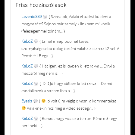
Friss
hozzászólások
Levente889
{ Sziasztok, Valaki el tudná küldeni a
magyarítást? Sajnos már semelyik link sem működik.
(feleségemmel tolnám... }
KaLoZ
{ Ennél a map poolnál kevés
szörnyűségesebb dolog történt valaha a starcraft2-vel. A
Redshift LE egy... }
KaLoZ
{ Hát igen, ez is időben ki lett rakva ... Erről a
meccsről meg nem is... }
KaLoZ
{ :D:D Jó hogy időben ki lett rakva ... De mit
csodálkozok a stream lista a... }
Eyesis
{
Jó volt újra végig olvasni a kommenteket
Valakinek nincs meg a video esetleg?... }
KaLoZ
{ Rohadt nagy vicc ez a terrun. Kéne már egy
nerf neki ... }