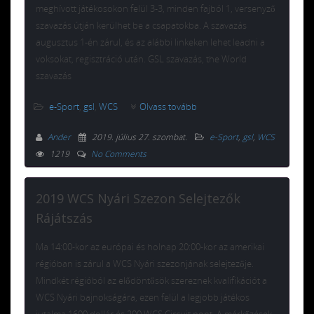
meghívott játékosokon felül 3-3, minden fajból 1, versenyző
szavazás útján kerülhet be a csapatokba. A szavazás
augusztus 1-én zárul, és az alábbi linkeken lehet leadni a
voksokat, regisztráció után. GSL szavazás, the World
szavazás
e-Sport
,
gsl
,
WCS
Olvass tovább
Ander
2019. július 27. szombat
.
e-Sport
,
gsl
,
WCS
1219
No Comments
2019 WCS Nyári Szezon Selejtezők
Rájátszás
Ma 14:00-kor az európai és holnap 20:00-kor az amerikai
régióban is zárul a WCS Nyári szezonjának selejtezője.
Mindkét régióból az elődöntősök szereznek kvalifikációt a
WCS Nyári bajnokságára, ezen felül a legjobb játékos
jutalma 1600 dollár és 200 WCS Circuit pont. A mérkőzések