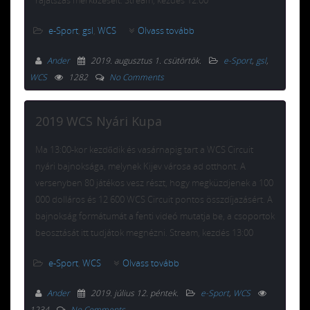
e-Sport
,
gsl
,
WCS
Olvass tovább
Ander
2019. augusztus 1. csütörtök
.
e-Sport
,
gsl
,
WCS
1282
No Comments
2019 WCS Nyári Kupa
Ma 13:00-kor kezdődik és vasárnapig tart a WCS Circuit
nyári bajnoksága, melynek Kijev városa ad otthont. A
versenyben 80 játékos vesz részt, hogy megküzdjenek a 100
000 dolláros és 12 600 WCS Circuit pontos összdíjazásért. A
bajnokság formátumát a fenti videó mutatja be, a csoportok
beosztását itt tudjátok megnézni. Stream, kezdés 13:00
e-Sport
,
WCS
Olvass tovább
Ander
2019. július 12. péntek
.
e-Sport
,
WCS
1234
No Comments