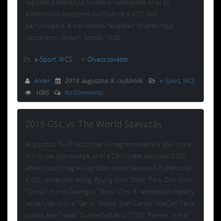
régióból 8 játékos jut tovább a rájátszásba, ahol az
elődöntősök szereznek kvalifikációt a WCS őszi
bajnokságára. A mérkőzések felvételeit itt lehet majd
visszanézni. Stream, kezdés 16:00
e-Sport
,
WCS
Olvass tovább
Ander
2019. augusztus 8. csütörtök
.
e-Sport
,
WCS
1085
No Comments
2019 GSL vs The World Szavazás
Augusztus 15-18. között kerül megrendezésre a GSL vs the
World idei bajnoksága, ahol a Dél-Koreát képviselő 8 GSL
játékos küzd meg a világ többi részét képviselő 8 játékossal.
A GSL versenyzői eddig: Ryung-Woo “Dark” Park, Doh-Woo
“Classic” Kim és Seong-Ju “Maru” Cho. A nemzetközi mezőny
versenyzői: Joona “Serral” Sotala, Juan Carlos “SpeCial” Tena
Lopez, Alex “Neeb” Sunderhaft és Li “TIME” Peinan. A már