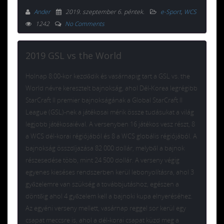
Ander
2019. szeptember 6. péntek
.
e-Sport
,
WCS
1242
No Comments
2019 GSL vs the World
Holnap 8:00-kor kezdődik és vasárnapig tart a GSL vs. the
World névre keresztelt bajnokság, ahol Dél-Korea legrégibb
StarCraft II premier bajnokságának a Global StarCraft II
League (GSL)-nek a játékosai mérik össze tudásukat a világ
legjobb játékosaiéval. A versenyben 16 játékos vesz részt, 8
a WCS dél-korai régiójából és 8 a WCS globális régiójából. A
bajnokság összdíjazása 82 000 dollár, melyből a bajnok
részesedése több, mint 24 500 dollár. A verseny végig
egyenes kieséses rendszerben kerül lebonyolításra, ahol 3
győzelemre van szükség a továbbjutáshoz, egészen a
döntőig ahol 4 győzelem kell a bajnoki kupa elnyeréséhez.
Az egyéni verseny mellett, vasárnap reggel sor kerül egy
csapat meccsre is, ahol a dél-korai csapat küzd meg a