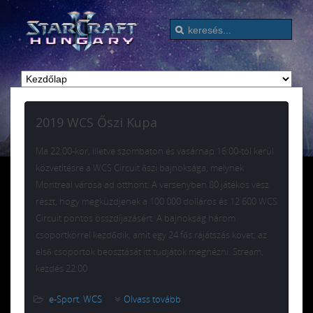
2019 WCS Őszi Kupa
Ma 22:00-kor, illetve szombaton és vasárnap 16:00-tól kerül
közvetítésre a WCS Circuit őszi bajnoksága, melynek
Montreal városa ad otthont. A versenyben 80 játékos vesz
részt, hogy megküzdjenek a 100 000 dolláros és 12 600 WCS
Circuit pontos összdíjazásért. A bajnokság három
csoportkörrel kezdődik, amit egy 24 fős rájátszás követ, az
első csoportok beosztását itt tudjátok megnézni. Stream,
kezdés 22:00
e-Sport
,
WCS
Olvass tovább