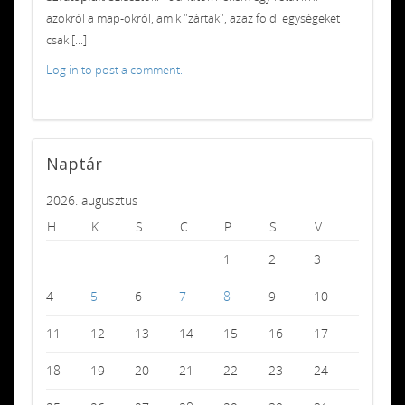
azokról a map-okról, amik "zártak", azaz földi egységeket
csak [...]
Log in to post a comment.
Naptár
2026. augusztus
H
K
S
C
P
S
V
1
2
3
4
5
6
7
8
9
10
11
12
13
14
15
16
17
18
19
20
21
22
23
24