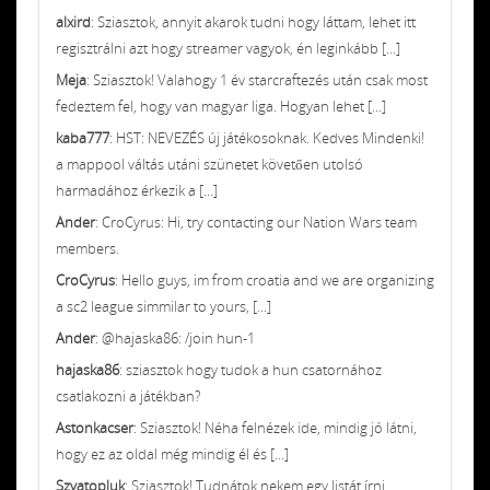
alxird
: Sziasztok, annyit akarok tudni hogy láttam, lehet itt
regisztrálni azt hogy streamer vagyok, én leginkább [...]
Meja
: Sziasztok! Valahogy 1 év starcraftezés után csak most
fedeztem fel, hogy van magyar liga. Hogyan lehet [...]
kaba777
: HST: NEVEZÉS új játékosoknak. Kedves Mindenki!
a mappool váltás utáni szünetet követően utolsó
harmadához érkezik a [...]
Ander
: CroCyrus: Hi, try contacting our Nation Wars team
members.
CroCyrus
: Hello guys, im from croatia and we are organizing
a sc2 league simmilar to yours, [...]
Ander
: @hajaska86: /join hun-1
hajaska86
: sziasztok hogy tudok a hun csatornához
csatlakozni a játékban?
Astonkacser
: Sziasztok! Néha felnézek ide, mindig jó látni,
hogy ez az oldal még mindig él és [...]
Szvatopluk
: Sziasztok! Tudnátok nekem egy listát írni