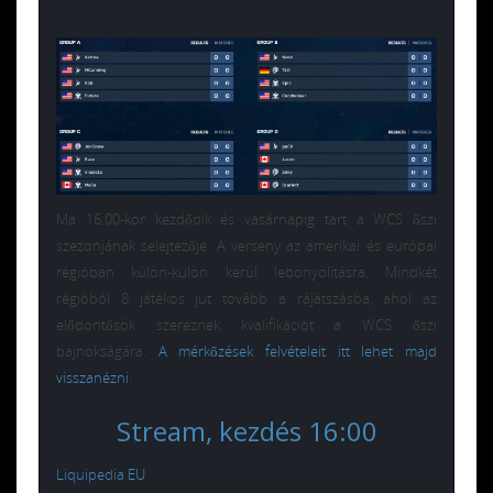
Ma 16:00-kor kezdődik és vasárnapig tart a WCS őszi
szezonjának selejtezője. A verseny az amerikai és európai
régióban külön-külön kerül lebonyolításra. Mindkét
régióból 8 játékos jut tovább a rájátszásba, ahol az
elődöntősök szereznek kvalifikációt a WCS őszi
bajnokságára.
A mérkőzések felvételeit itt lehet majd
visszanézni
.
Stream, kezdés 16:00
Liquipedia EU