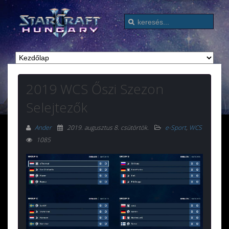
2019 WCS Őszi Szezon
Selejtezők
Ander
2019. augusztus 8. csütörtök
.
e-Sport
,
WCS
1085