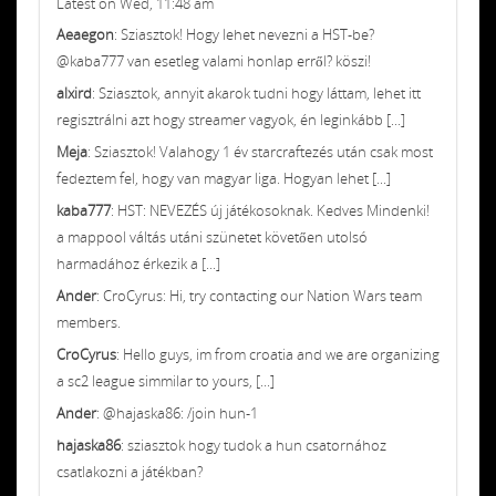
Latest on Wed, 11:48 am
Aeaegon
: Sziasztok! Hogy lehet nevezni a HST-be?
@kaba777 van esetleg valami honlap erről? köszi!
alxird
: Sziasztok, annyit akarok tudni hogy láttam, lehet itt
regisztrálni azt hogy streamer vagyok, én leginkább [...]
Meja
: Sziasztok! Valahogy 1 év starcraftezés után csak most
fedeztem fel, hogy van magyar liga. Hogyan lehet [...]
kaba777
: HST: NEVEZÉS új játékosoknak. Kedves Mindenki!
a mappool váltás utáni szünetet követően utolsó
harmadához érkezik a [...]
Ander
: CroCyrus: Hi, try contacting our Nation Wars team
members.
CroCyrus
: Hello guys, im from croatia and we are organizing
a sc2 league simmilar to yours, [...]
Ander
: @hajaska86: /join hun-1
hajaska86
: sziasztok hogy tudok a hun csatornához
csatlakozni a játékban?