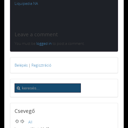
Liquipedia NA
Leave a comment
You must be
logged in
to post a comment.
Belépés
|
Regisztráció
Csevegő
All