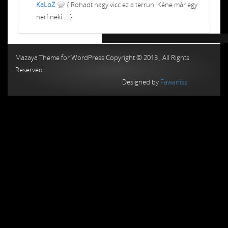
KaLoZ
{ Rohadt nagy vicc ez a terrun. Kéne már egy
nerf neki ... }
Chiptuning MMC Autochip
Chiptunin
Mazaya Theme for WordPress Copyright © 2013 , All Rights
Reserved
Designed by
Fawaniss