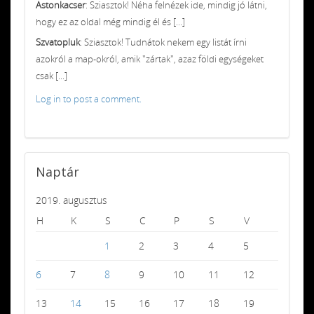
Astonkacser
: Sziasztok! Néha felnézek ide, mindig jó látni,
hogy ez az oldal még mindig él és [...]
Szvatopluk
: Sziasztok! Tudnátok nekem egy listát írni
azokról a map-okról, amik "zártak", azaz földi egységeket
csak [...]
Log in to post a comment.
Naptár
2019. augusztus
H
K
S
C
P
S
V
1
2
3
4
5
6
7
8
9
10
11
12
13
14
15
16
17
18
19