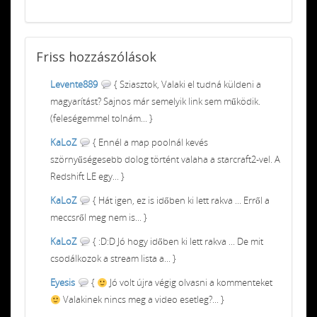
Friss
hozzászólások
Levente889
{ Sziasztok, Valaki el tudná küldeni a
magyarítást? Sajnos már semelyik link sem működik.
(feleségemmel tolnám... }
KaLoZ
{ Ennél a map poolnál kevés
szörnyűségesebb dolog történt valaha a starcraft2-vel. A
Redshift LE egy... }
KaLoZ
{ Hát igen, ez is időben ki lett rakva ... Erről a
meccsről meg nem is... }
KaLoZ
{ :D:D Jó hogy időben ki lett rakva ... De mit
csodálkozok a stream lista a... }
Eyesis
{
Jó volt újra végig olvasni a kommenteket
Valakinek nincs meg a video esetleg?... }